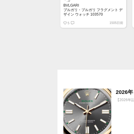
BVLGARI
ブルガリ・ブルガリ フラグメント デ
ザイン ウォッチ 103570
2021年発売の藤原ヒロシコラボ第二
1505日前
弾！
5
フラグメントのシグネチャーである2
本の稲妻がダイアルとリューズ、ス
ケルトン仕様のケース裏面にささや
かな美しさが際立つデザインが特徴
です！
202
【2026