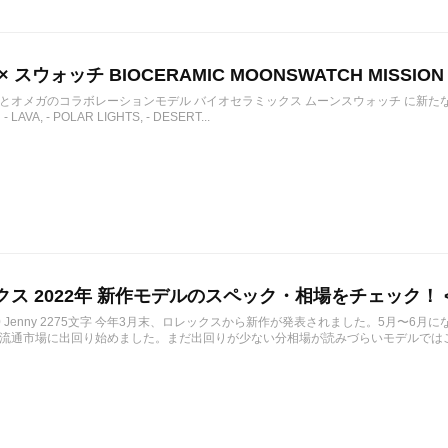
 スウォッチ BIOCERAMIC MOONSWATCH MISSION 
とオメガのコラボレーションモデル バイオセラミックス ムーンスウォッチ に新たな3
- LAVA, - POLAR LIGHTS, - DESERT...
ス 2022年 新作モデルのスペック・相場をチェック！ <2
6/10 Jenny 2275文字 今年3月末、ロレックスから新作が発表されました。5月
流通市場に出回り始めました。まだ出回りが少ない分相場が読みづらいモデルではござ