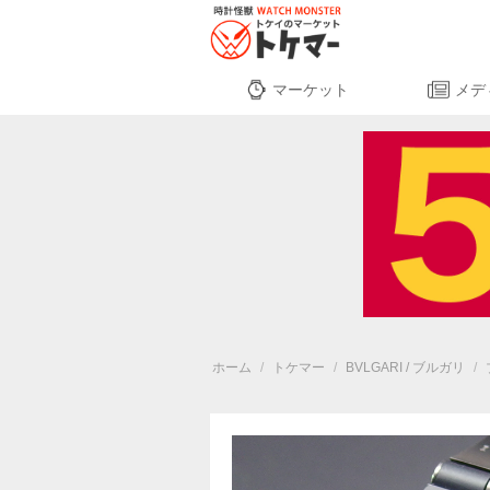
マーケット
メデ
ホーム
/
トケマー
/
BVLGARI / ブルガリ
/