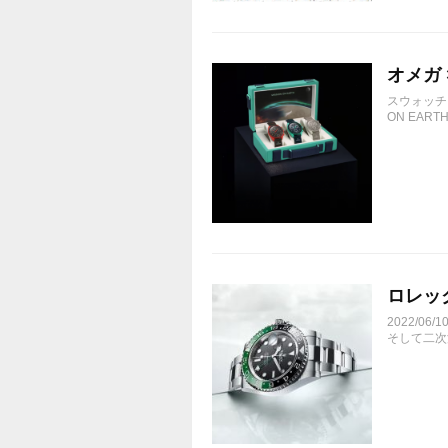
オメガ ×
スウォッチ
ON EARTH 
ロレック
2022/0
そして二次