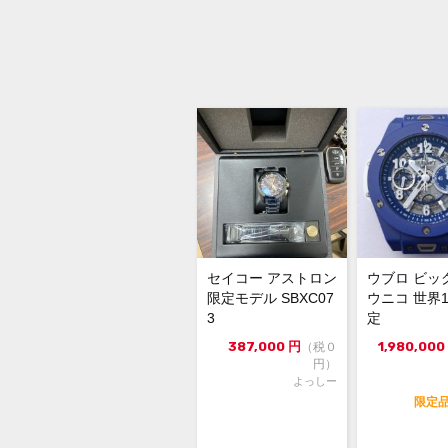
セイコー アストロン
ウブロ ビッ
限定モデル SBXC07
ウニコ 世界1
3
定
387,000
円
1,980,000
（税０
円）
よっしー
限定