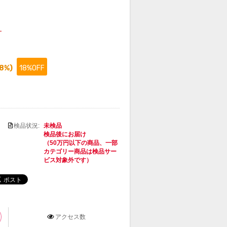
）
8
%)
18%OFF
検品状況:
未検品
検品後にお届け
（50万円以下の商品、一部
カテゴリー商品は検品サー
ビス対象外です）
アクセス数