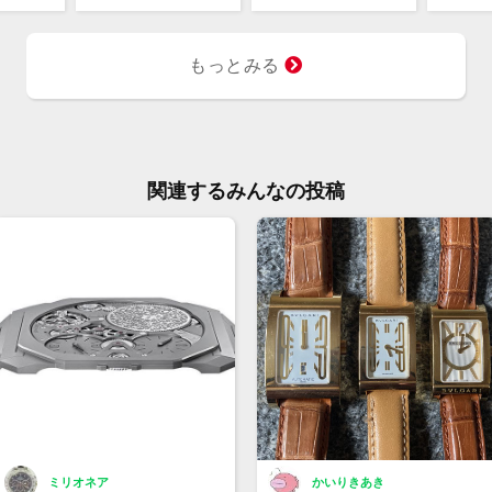
ケー
が、
もっとみる
いで
カー
クロ
ーラ
コメント
関連するみんなの投稿
ミリオネア
かいりきあき