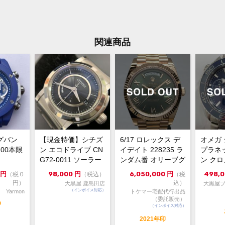
ベルト内周
素材
関連商品
付属品
保証期間
ご覧
状態
ブル
ラフ 
付き
グバン
【現金特価】シチズ
6/17 ロレックス デ
オメガ
状態
00本限
ン エコドライブ CN
イデイト 228235 ラ
プラネ
バッ
G72-0011 ソーラー
ンダム番 オリーブグ
ン クロ
にき
電波時計 シリー...
リーン文字盤...
M コー
円
98,000
円
6,050,000
円
498,
（税０
（税込）
（税
ラバ
円）
込）
大黒屋 鹿島田店
大黒屋ブ
バッ
（インボイス対応）
Yarmon
トケマー宅配代行出品
やデ
（委託販売）
品
（インボイス対応）
く稼
2021年印