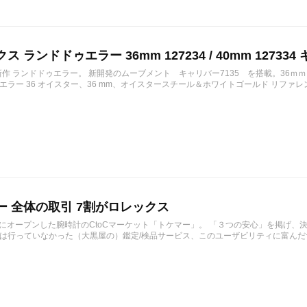
ス ランドドゥエラー 36mm 127234 / 40mm 127334 
の新作 ランドドゥエラー。 新開発のムーブメント キャリバー7135 を搭載。36ｍ
ラー 36 オイスター、36 mm、オイスタースチール＆ホワイトゴールド リファレンス 12723
ー 全体の取引 7割がロレックス
1月にオープンした腕時計のCtoCマーケット「トケマー」。 「３つの安心」を掲げ
は行っていなかった（大黒屋の）鑑定/検品サービス、このユーザビリティに富んだサ