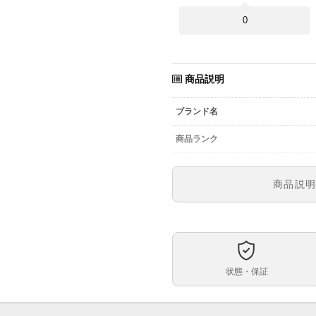
0
商品説明
ブランド名
商品ランク
参考定価
商品説
型番
メンズ・レディース
文字盤
状態・保証
ムーブメント
44㎜
ケースサイズ