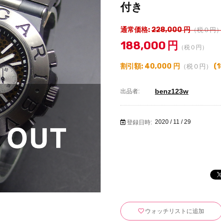
付き
通常価格:
228,000
円
（税０円
188,000
円
（税０円）
割引額:
40,000
円
(
1
（税０円）
benz123w
出品者:
2020 / 11 / 29
登録日時:
ウォッチリストに追加