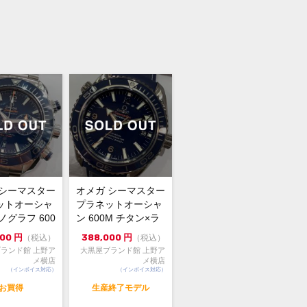
頂きありがとうございます
ガリ ディアゴノ チタニウム クロノグ
TI44BTAVTDCH 自動巻き 箱、保証書
 シーマスター
オメガ シーマスター
は、リューズガードエッジ部、ケーズ
ットオーシャ
プラネットオーシャ
ク等に微細な小傷等ありますが全体的
ノグラフ 600
ン 600M チタン×ラ
れいな状態です
アクシャル...
バー コーアクシャ...
000
円
388,000
円
（税込）
（税込）
ーベルトにヒビ等なく良い状態です
ランド館 上野ア
大黒屋ブランド館 上野ア
クルの開閉も問題なく、クロノグラフ
メ横店
メ横店
（インボイス対応）
（インボイス対応）
イトチェンジ、また大きな遅れ進みな
働しています
お買得
生産終了モデル