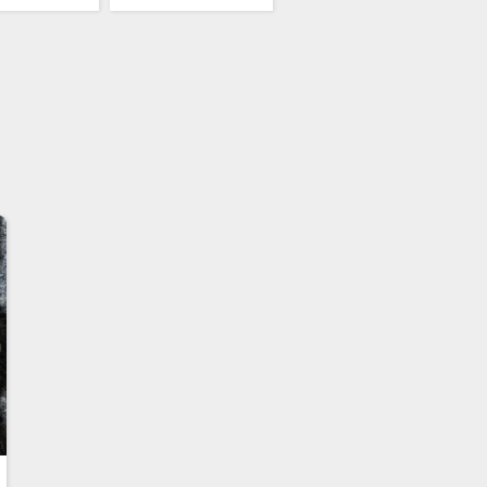
スサイズ44㎜と迫力あるサイズです
チタン製なのでとても軽量で扱いやす
す
ボンダイヤルに赤いポインター付きの
ノ針と正にブルガリらしいスポーティ
グジュアリーな逸品です