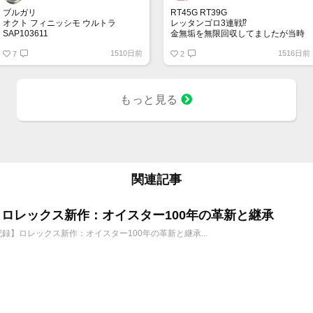
ブルガリ
RT45G RT39G
オクト フィニッシモ ウルトラ
レッタンゴロ3連戦⁉︎
SAP103611
金無垢を無限回収してましたが当時
ケース径40mmですが、厚さは驚異
の真意は不明です
1510日前
1516日前
の1.80mm✨もちろん世界最大の薄さ
7
2
です。
フィニッシモコレクションで記録を
樹立したのは8本目となります。時計
の機能をこの厚さに閉じ込めるのは
もっと見る
至難の業ですね！
関連記事
6年 ロレックス新作：オイスター100年の革新と継承
年記録】ロレックス新作：オイスター100年の革新と継承...