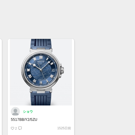
ル 25***
盤色 黒
ス径 39mm リューズ含まず
わり 最大約18.5cm
ズサイズ
巻
ベルト
バックル
ショウ
品 国際保証書(国内正規店印あり)、取
5517BB/Y2/5ZU
1525日前
2