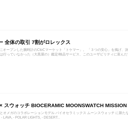
ー 全体の取引 7割がロレックス
1月にオープンした腕時計のCtoCマーケット「トケマー」。 「３つの安心」を掲げ
は行っていなかった（大黒屋の）鑑定/検品サービス、このユーザビリティに富んだサ
 スウォッチ BIOCERAMIC MOONSWATCH MISSION 
とオメガのコラボレーションモデル バイオセラミックス ムーンスウォッチ に新たな3
- LAVA, - POLAR LIGHTS, - DESERT...