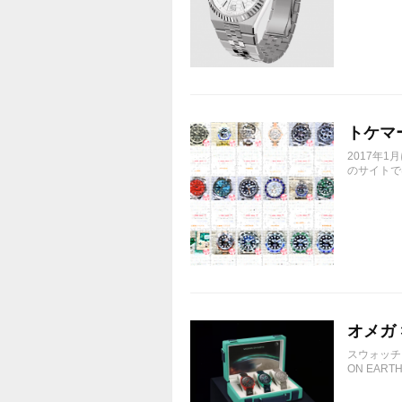
トケマ
2017年
のサイトで
オメガ ×
スウォッチ
ON EARTH 