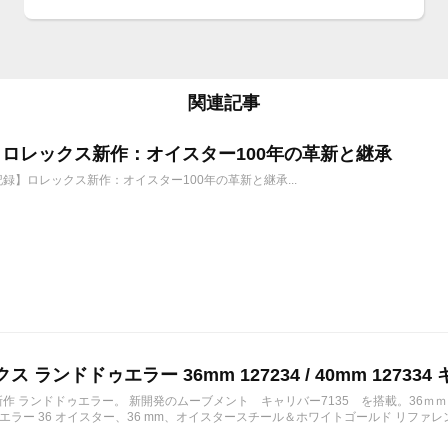
関連記事
6年 ロレックス新作：オイスター100年の革新と継承
年記録】ロレックス新作：オイスター100年の革新と継承...
ス ランドドゥエラー 36mm 127234 / 40mm 127334 
の新作 ランドドゥエラー。 新開発のムーブメント キャリバー7135 を搭載。36ｍ
ラー 36 オイスター、36 mm、オイスタースチール＆ホワイトゴールド リファレンス 12723