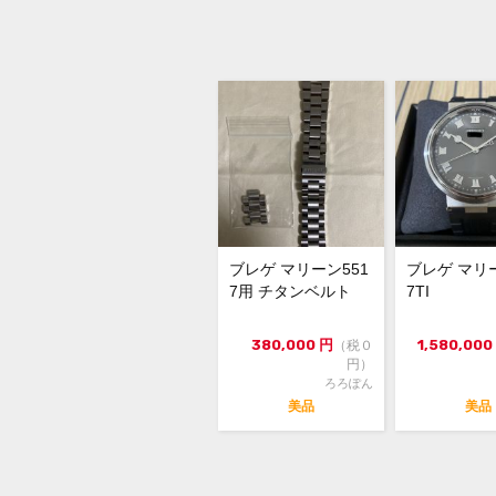
ブレゲ マリーン551
ブレゲ マリー
7用 チタンベルト
7TI
380,000
円
1,580,000
（税０
円）
ろろぽん
美品
美品