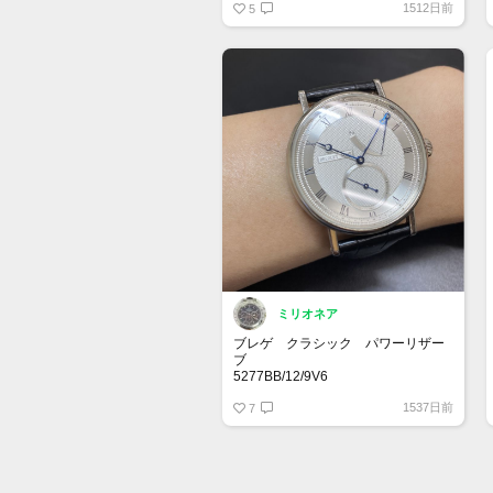
1512日前
ブルに購入できる点もポイントが高
5
いです。ベゼルはサテン仕上げなの
で、ポリッシュ仕上げのアエロナバ
ルと比べて落ち着いた雰囲気。イケ
メンです。
ミリオネア
ブレゲ クラシック パワーリザー
ブ
5277BB/12/9V6
WG✖️レザーにギョーシェ文字盤！シ
1537日前
ンプルそうで存在感抜群です。
7