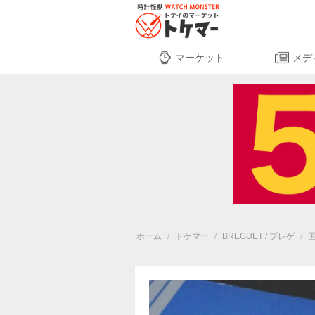
マーケット
メデ
ホーム
/
トケマー
/
BREGUET / ブレゲ
/
国