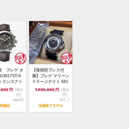
保証書(国内正規店印あり)、取説
仕上げ済みですが、取りきれなかった
なキズはあります
トに経年劣化があります
規 ブレゲ タ
【後期型ブレス付
特価となります
G3817ST/X
属】ブレゲ マリーン
U トランスアト
Ⅱラージデイト 581
ィック
7ST 黒文字盤
,000
円
1,900,000
円
（税０
（税０
円）
円）
adg123
ELC_7
ド BREGUET ブレゲ
特価品
生産終了モデル
 アエロナバル
ST3800