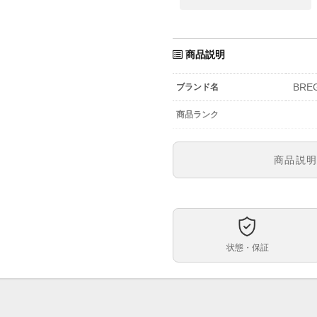
商品説明
BRE
ブランド名
商品ランク
参考定価
商品説
ST38
型番
メン
メンズ・レディース
黒
文字盤
状態・保証
自動
ムーブメント
39
ケースサイズ
最大約
ベルト内周