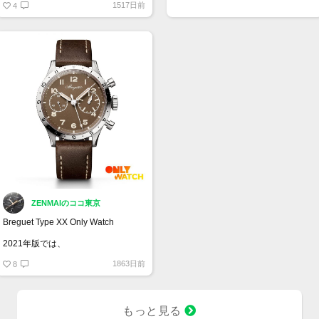
1517日前
し、瞬時に文字盤の時刻表示とデイ
4
ト表示を切り替えることができま
す。
開発に3年かかった革新的なデュアル
タイムウォッチ✨
ZENMAIのココ東京
Breguet Type XX Only Watch
2021年版では、
1950年代と1960年代のタイプXXク
1863日前
ロノグラフの民間版に敬意を表し
8
て、この象徴的なブレゲ時計の視覚
的および機械的コードを、直径38.30
mmのスチールケースのように細心の
注意を払って再現しています。
もっと見る