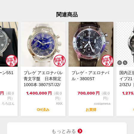
素材
関連商品
国際
付属品
保証期間
磨き
状態
微細
ベル
ン551
ブレゲ アエロナバル
プレゲ・アエロナバ
国内正
現金
コメント
青文字盤 日本限定
ル・3800ST
イプ21 
1000本 3807ST/J2/
2/3Z
SW9
ランテ
円
1,400,000
円
700,000
円
1,275
（税０
（税０
（税０
円）
円）
円）
ろろぽん
KKK
costamesa
ブラン
OH済み
お買得
品名
もっとみる
型番 