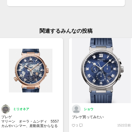
シリア
文字
関連するみんなの投稿
ケー
うでま
メン
自動
純正
純正
ミリオネア
ショウ
付属
ブレゲ
ブレゲ買ってみたい
マリーン オーラ・ムンディ 5557
説
1522日前
カムやハンマー、差動装置からなる
3
システムによって時刻と日付を計算