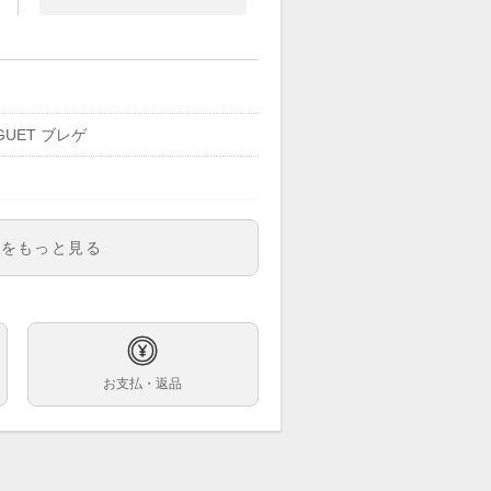
GUET ブレゲ
明をもっと見る
00
ズサイズ
お支払・返品
巻
mm リューズ含まず
18.5cm