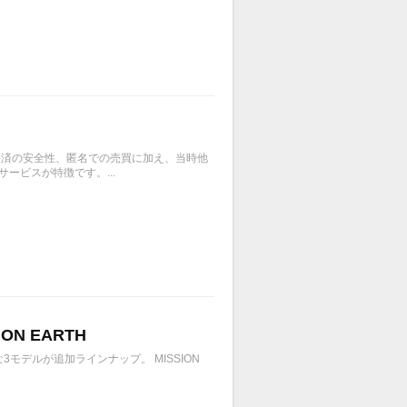
、決済の安全性、匿名での売買に加え、当時他
ービスが特徴です。...
ON EARTH
モデルが追加ラインナップ。 MISSION