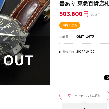
書あり 東急百貨店札
503,800
円
（税０円）
国内正規品
GMT_1675
出品者:
2017 / 10 / 15
登録日時:
ウォッチリストに追加
0