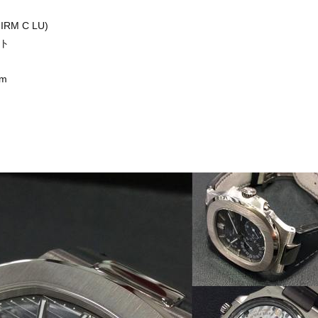
RM C LU)
ルト
m