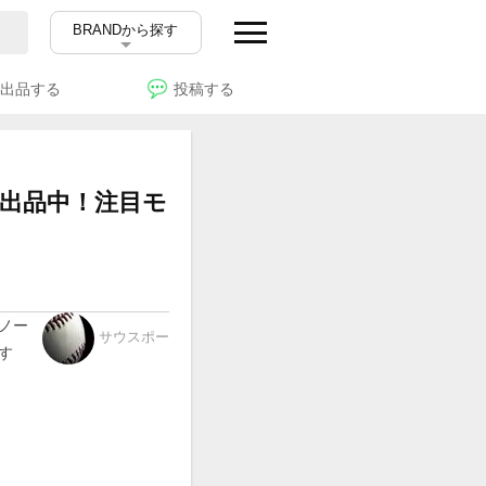
BRANDから探す
出品する
投稿する
数出品中！注目モ
ノー
サウスポー
す