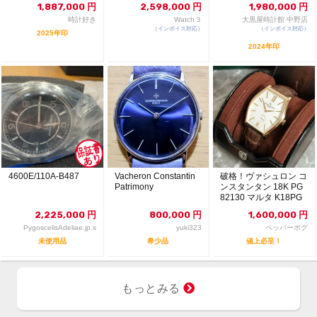
487 ...
7 青...
1,887,000
円
2,598,000
円
1,980,000
円
時計好き
Watch３
大黒屋時計館 中野店
（インボイス対応）
（インボイス対応）
2025年印
2024年印
4600E/110A-B487
Vacheron Constantin
破格！ヴァシュロン コ
Patrimony
ンスタンタン 18K PG
82130 マルタ K18PG
2,225,000
円
800,000
円
1,600,000
円
PygoscelisAdeliae.jp.s
yuki323
ペッパーポグ
未使用品
希少品
値上必至！
もっとみる