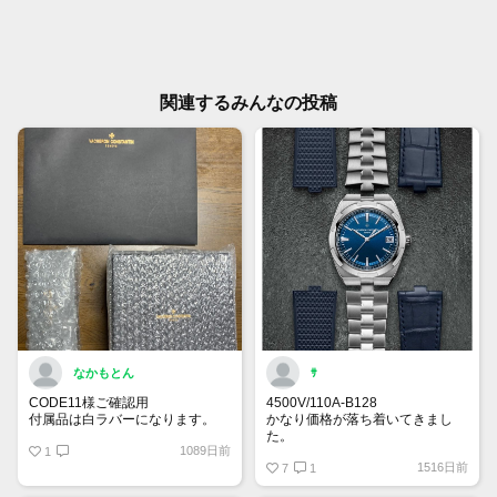
関連するみんなの投稿
なかもとん
ｻ
CODE11様ご確認用
4500V/110A-B128
付属品は白ラバーになります。
かなり価格が落ち着いてきまし
た。
1089日前
1
今が底なのでは？と思ってしまい
1516日前
ます。
7
1
来月から10%程定価が上がるよう