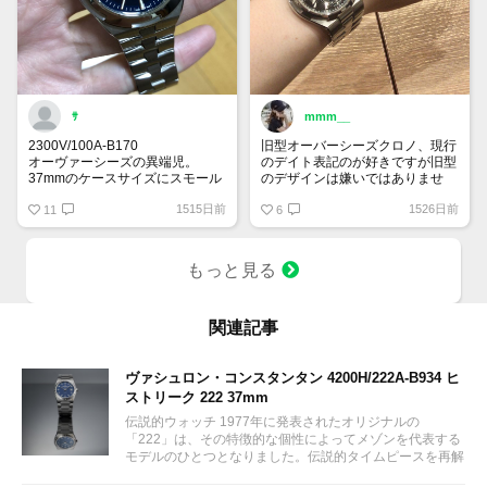
ｻ
mmm__
2300V/100A-B170
旧型オーバーシーズクロノ、現行
オーヴァーシーズの異端児。
のデイト表記のが好きですが旧型
37mmのケースサイズにスモール
のデザインは嫌いではありませ
セコンドが搭載されているモデ
ん。
1515日前
1526日前
ル。
11
6
現行モデルの41mmが大きいと思
う方にはとてもおすすめのサイズ
感です。
もっと見る
既に廃盤となっており、生産期間
も4、5年程なので今後期待出来
るかもしれません。
関連記事
ヴァシュロン・コンスタンタン 4200H/222A-B934 ヒ
ストリーク 222 37mm
伝説的ウォッチ 1977年に発表されたオリジナルの
「222」は、その特徴的な個性によってメゾンを代表する
モデルのひとつとなりました。伝説的タイムピースを再解
釈した新作ステンレススティール製「ジャンボ」が、記念