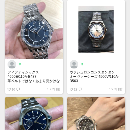
ですが、相場がどうなるのか気に
なるところです。
ｻ
ｻ
フィフティシックス
ヴァシュロンコンスタンタン
4600E/110A-B487
オーヴァーシーズ 4500V/110A-
革ベルトではなくあまり見かけな
B563
いブレスタイプ。
スイス38本限定モデル。
1502日前
1503日前
厚さ9.6mm、ケース径40mm。
10
数が少ないうえにスイス限定の
12
ブレスの着け心地は非常に良いで
為、実物を見る事が非常に困難な
す。
モデル。
スーツに合わせて着けていたら間
通常のシルバー文字盤と比べて文
違いなくキマる1本。
字盤の外側のデザインが1番の違
ブレスタイプなのでこれからの季
いでしょうか。
節でも問題なく使えますね。
個人的に好きなデザインです。