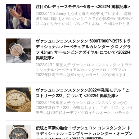
すべき年を祝って発売されます。 ヒストリーク 222...
注目のレディースモデル〜5選〜 <2022/4 掲載記事>
2022/04/25 Jenny もうすぐ母の日が控えています。 是非
贈り物に時計をと言いたいところですが価格帯が価格帯だ
けになかなか手が出しづらいですよね。 今回は意外と見
逃しがちなレディースモデル達をご紹介したいと思いま
す。...
ヴァシュロンコンスタンタン 5000T/000P-B975 トラ
ディショナル パーペチュアルカレンダー クロノグラ
フ 43mm サーモンピンクダイヤル について<2022/4
掲載記事>
2022/04/11 聖徳太子 ヴァシュロンコンスタンタン トラデ
ィショナルパーペチュアルカレンダークロノグラフ の
2022年限定モデルは鮮やかなカラーリングが光ります。
プラチナケースとサーモンピンクはブランド初の組み合わ
せモデルです。...
ヴァシュロンコンスタンタン2022年発売モデル「ヒ
ストリーク222」について <2022/4 掲載記事>
2022/04/08 聖徳太子 ヴァシュロンコンスタンタンから
2022年新作で「222」が復活します。 この「222」という
モデルは70年代オーデマピゲロイヤルオーク、パテック
フィリップノーチラスに対抗して発表されたヴァシュロン
コンスタンタンのラグジュアリースポーツウォッチで
す。...
伝統と革新の融合！ヴァシュロン コンスタンタン ト
ラディショナル・コンプリートカレンダー・オープン