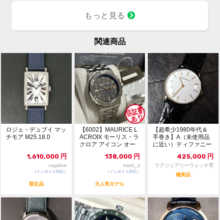
キャリバー RMUP-01
す✨ブルーの他にブラック、シル
ウルトラフラット手巻きムーブメ
バーの文字盤があり、どんなシー
もっと見る
ント、時・分 ファンクションセ
ンにも合うと思います。
レクター 150本限定
パワーリザーブ 約72時間
関連商品
ロジェ・デュブイ マッ
【6002】MAURICE L
【超希少1980年代＆
チモア M25.18.0
ACROIX モーリス・ラ
手巻き】A（未使用品
クロア アイコン オー
に近い）ティファニー
トマ...
クラシック ラウン...
1,610,000
円
138,000
円
425,000
円
cagidue
maric_s
ラグジュアリーウォッチ専
（インボイス対応）
（インボイス対応）
門店：R/M
極美品
限定品
大人気モデル