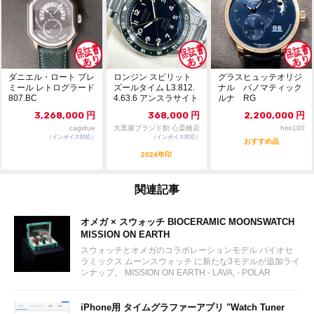
ダニエル・ロート プレ
ロンジン スピリット
グラスヒュッテオリジ
ミール レトログラード
ズールタイム L3.812.
ナル パノマティック
807.BC
4.63.6 アンスラサイト
ルナ RG
文字...
3,268,000
円
368,000
円
2,200,000
円
cagidue
大黒屋ブランド館 心斎橋店
hiro100
（インボイス対応）
（インボイス対応）
おすすめ品
2024年印
関連記事
オメガ × スウォッチ BIOCERAMIC MOONSWATCH
MISSION ON EARTH
スウォッチとオメガのコラボレーションモデル バイオセ
ラミックス ムーンスウォッチ に新たな3モデルが追加ライ
ンナップ。 MISSION ON EARTH - LAVA, - POLAR
LIGHTS, - DESERT...
iPhone用 タイムグラファーアプリ "Watch Tuner