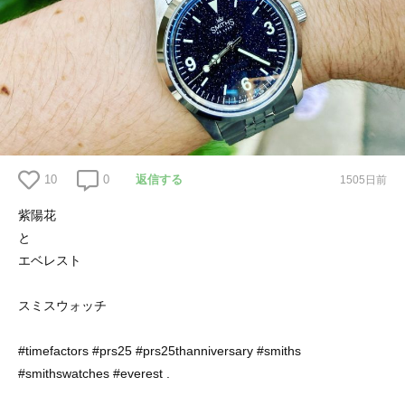
10
0
返信する
1505日前
紫陽花
と
エベレスト
スミスウォッチ
#timefactors #prs25 #prs25thanniversary #smiths
#smithswatches #everest .