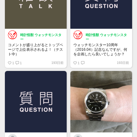
時計怪獣 ウォッチモンスタ
時計怪獣 ウォッチモンスタ
ー
ー
コメントが盛り上がるとトップペ
ウォッチモンスター10周年
ージで上位表示されるよ！（テス
（2016.04）記念なんですが、何
ト中）
を企画したら良いでしょうか？
193日前
193日前
1
1
1