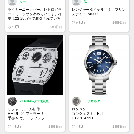
ケー
N.
ライナーニーナバー、レトログラ
レンジャーダイヤル！！ プリン
ードミニッツを求めています。相
スデイト 74000
場は22-25万程で取引されている
1489日前
ようです。
9
1
580日前
ですが、自分自身一目惚れしてい
1
るため、35万でいかがでしょう
か！？
ご連絡お待ちしております。
ZENMAIのココ東京
ミリオネア
リシャールミル新作
ロンジン
RM UP-01 フェラーリ
コンクエスト Ref.
手巻き ウルトラフラット
L3.776.4.99.6
39mmのケースに大きめの針やイ
1493日前
1495日前
厚さわずか1.75mm
7
1
ンデックス。文字盤はサンレイ仕
4
上げのブルーダイヤルがイケてま