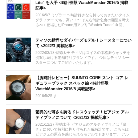
Lite" を入手 <時計怪獣 WatchMonster 2016/5 掲載
記事>
2016/5/7 ミゾラー 〜時計好きなら持っておきたいタイム
グラファー でも、高い！〜 そんな時計乞食の願望を叶え
るべく登場したIPhone用アプリ"Waatch Tuner" 今回、
Lite版を発見し早速DLしてみました
ティソの精悍なダイバーズモデル！シースターについ
て <2022/3 掲載記事>
2022/03/18 聖徳太子 ティソはスイスの本格派ウォッチを
提案し続ける老舗時計ブランドです。 今回はティソ シー
スターについてご紹介いたします。
via:https://www.tissotwatches.com/ja-
jp/landing/page/seastar
【腕時計レビュー】SUUNTO CORE スント コア レ
ギュラーブラック スペック編 <時計怪獣
WatchMonster 2016/5 掲載記事>
2016/5/25 ま...
驚異的な薄さを誇るドレスウォッチ！ピアジェ アル
ティプラノについて <2021/12 掲載記事>
2021/12/27 聖徳太子 ピアジェのアルティプラノは「薄
さ」において特別に拘り作られた腕時計です。 こちらは
ピアジェの原点を感じられるモデルでもあります。 アル