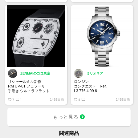
るため、35万でいかがでしょう
か！？
ご連絡お待ちしております。
ZENMAIのココ東京
ミリオネア
リシャールミル新作
ロンジン
RM UP-01 フェラーリ
コンクエスト Ref.
手巻き ウルトラフラット
L3.776.4.99.6
39mmのケースに大きめの針やイ
1493日前
1495日前
厚さわずか1.75mm
7
1
ンデックス。文字盤はサンレイ仕
4
上げのブルーダイヤルがイケてま
キャリバー RMUP-01
す✨ブルーの他にブラック、シル
ウルトラフラット手巻きムーブメ
バーの文字盤があり、どんなシー
もっと見る
ント、時・分 ファンクションセ
ンにも合うと思います。
レクター 150本限定
パワーリザーブ 約72時間
関連商品