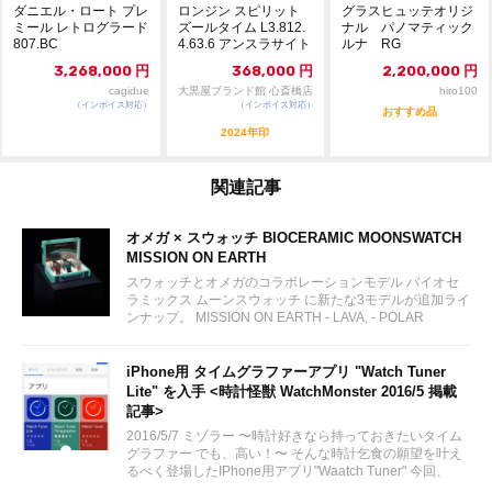
ダニエル・ロート プレ
ロンジン スピリット
グラスヒュッテオリジ
ミール レトログラード
ズールタイム L3.812.
ナル パノマティック
807.BC
4.63.6 アンスラサイト
ルナ RG
文字...
3,268,000
円
368,000
円
2,200,000
円
cagidue
大黒屋ブランド館 心斎橋店
hiro100
（インボイス対応）
（インボイス対応）
おすすめ品
2024年印
関連記事
オメガ × スウォッチ BIOCERAMIC MOONSWATCH
MISSION ON EARTH
スウォッチとオメガのコラボレーションモデル バイオセ
ラミックス ムーンスウォッチ に新たな3モデルが追加ライ
ンナップ。 MISSION ON EARTH - LAVA, - POLAR
LIGHTS, - DESERT...
iPhone用 タイムグラファーアプリ "Watch Tuner
Lite" を入手 <時計怪獣 WatchMonster 2016/5 掲載
記事>
2016/5/7 ミゾラー 〜時計好きなら持っておきたいタイム
グラファー でも、高い！〜 そんな時計乞食の願望を叶え
るべく登場したIPhone用アプリ"Waatch Tuner" 今回、
Lite版を発見し早速DLしてみました