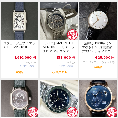
ロジェ・デュブイ マッ
【6002】MAURICE L
【超希少1980年代＆
チモア M25.18.0
ACROIX モーリス・ラ
手巻き】A（未使用品
クロア アイコン オー
に近い）ティファニー
トマ...
クラシック ラウン...
1,610,000
円
138,000
円
425,000
円
cagidue
maric_s
ラグジュアリーウォッチ専
（インボイス対応）
（インボイス対応）
門店：R/M
極美品
限定品
大人気モデル