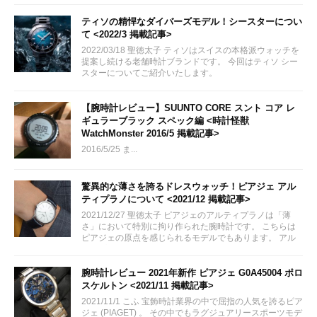
ティソの精悍なダイバーズモデル！シースターについ
て <2022/3 掲載記事>
2022/03/18 聖徳太子 ティソはスイスの本格派ウォッチを
提案し続ける老舗時計ブランドです。 今回はティソ シー
スターについてご紹介いたします。
via:https://www.tissotwatches.com/ja-
jp/landing/page/seastar
【腕時計レビュー】SUUNTO CORE スント コア レ
ギュラーブラック スペック編 <時計怪獣
WatchMonster 2016/5 掲載記事>
2016/5/25 ま...
驚異的な薄さを誇るドレスウォッチ！ピアジェ アル
ティプラノについて <2021/12 掲載記事>
2021/12/27 聖徳太子 ピアジェのアルティプラノは「薄
さ」において特別に拘り作られた腕時計です。 こちらは
ピアジェの原点を感じられるモデルでもあります。 アル
ティプラノに込められた歴史背景、熱意を今回ご紹介でき
ればと思います。
腕時計レビュー 2021年新作 ピアジェ G0A45004 ポロ
スケルトン <2021/11 掲載記事>
2021/11/1 こふ 宝飾時計業界の中で屈指の人気を誇るピア
ジェ (PIAGET) 。 その中でもラグジュアリースポーツモデ