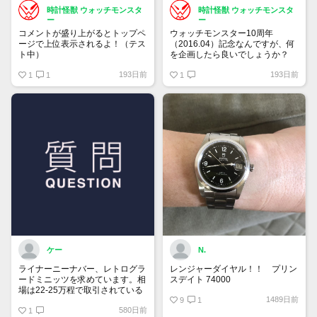
時計怪獣 ウォッチモンスタ
時計怪獣 ウォッチモンスタ
ー
ー
コメントが盛り上がるとトップペ
ウォッチモンスター10周年
ージで上位表示されるよ！（テス
（2016.04）記念なんですが、何
ト中）
を企画したら良いでしょうか？
193日前
193日前
1
1
1
ケー
N.
ライナーニーナバー、レトログラ
レンジャーダイヤル！！ プリン
ードミニッツを求めています。相
スデイト 74000
場は22-25万程で取引されている
1489日前
ようです。
9
1
580日前
ですが、自分自身一目惚れしてい
1