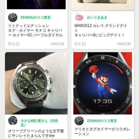
ZENMAIのココ東京
かいりきあき
リミテッドエディション
WAR201Z カレラ グランドデイ
タグ・ホイヤー モナコ キャリバ
ト
ー ホイヤー02 パープルダイヤル
キャリバー8にビッグデイト！
リミテッドエディション
どんなブレスに換装しても合う印
1492日前
1506日前
自動巻クロノグラフ - 直径39 mm
5
象
5
CBL2118.FC6518
¥ 847,000
パープル来そうですよね！
小さな時計屋さん（渋谷
ZENMAIのココ東京
店）
マリオとタグホイヤーがコラボレ
オリーブグリーンのような文字盤
ーション
にサンレイたまらんですww