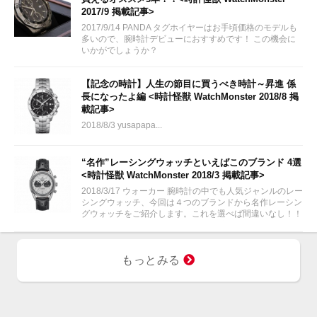
2017/9 掲載記事>
2017/9/14 PANDA タグホイヤーはお手頃価格のモデルも
多いので、腕時計デビューにおすすめです！ この機会に
いかがでしょうか？
【記念の時計】人生の節目に買うべき時計～昇進 係
長になったよ編 <時計怪獣 WatchMonster 2018/8 掲
載記事>
2018/8/3 yusapapa...
“名作”レーシングウォッチといえばこのブランド 4選
<時計怪獣 WatchMonster 2018/3 掲載記事>
2018/3/17 ウォーカー 腕時計の中でも人気ジャンルのレー
シングウォッチ、今回は４つのブランドから名作レーシン
グウォッチをご紹介します。これを選べば間違いなし！！
スピード感あふれるメカニカルな時計
もっとみる