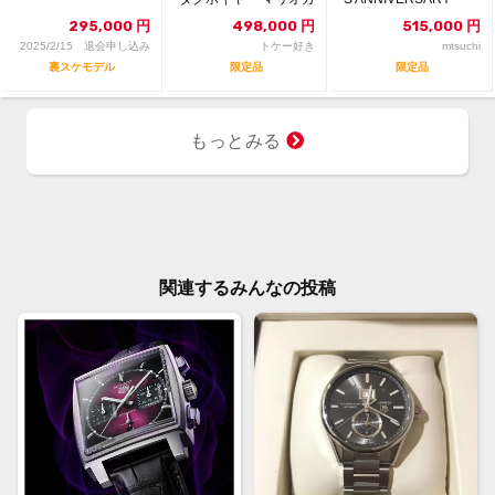
ート 限定3,...
295,000
円
498,000
円
515,000
円
2025/2/15 退会申し込み
トケー好き
mtsuchi
裏スケモデル
限定品
限定品
もっとみる
関連するみんなの投稿