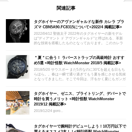
関連記事
タグホイヤーのアヴァンギャルドな新作 カレラ プラ
ズマ CBN5A90.FC8315について<2022/4 掲載記事>
2022/04/12 聖徳太子 2022年のタグホイヤーの新モデル
は"ディアマント ド アヴァンギャルド"と呼ばれる、革新
的な技術を搭載したものとなっております。 このカレラ
プラズマ...
＂夏＂に合う！ ラバーストラップの高級時計 おすす
め5選 <時計怪獣 WatchMonster 2018/5 掲載記事>
2018/5/20 サウスポー まだ5月なのに30℃を超える日もち
らほら。。春は一瞬で通り過ぎてもう夏を感じさせる気候
となってきました。そこで今回は、汗をかく夏にもガンガ
ン使える＂ラバーストラップ＂のおすすめ時計をトケマー
から5本紹介したいと思います。
タグホイヤー、ゼニス、ブライトリング、デパートで
時計を買うメリット <時計怪獣 WatchMonster
2019/12 掲載記事>
2019/12/24 goro...
タグホイヤーで腕時計デビューしよう！10万円以下で
買えるオススメ3本！！<時計怪獣 WatchMonster