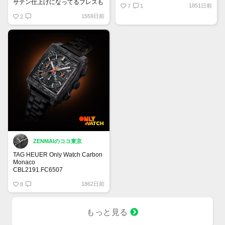
サテン仕上げになってるブレスも
1851日前
7
1
好きです！
1559日前
2
ZENMAIのココ東京
TAG HEUER Only Watch Carbon
Monaco
CBL2191.FC6507
ホイヤーキャリバー02
1862日前
金属製のブレスレットを思わせる
8
ハンドメイドレザー
もっと見る