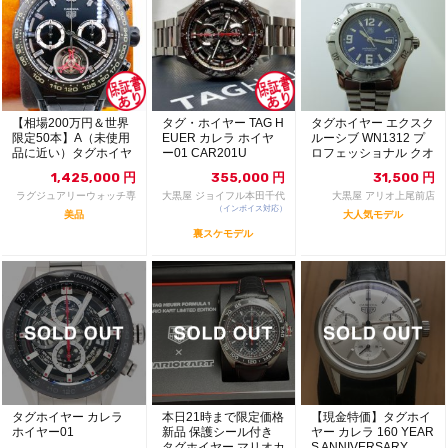
【相場200万円＆世界
タグ・ホイヤー TAG H
タグホイヤー エクスク
限定50本】A（未使用
EUER カレラ ホイヤ
ルーシブ WN1312 プ
品に近い）タグホイヤ
ー01 CAR201U
ロフェッショナル クオ
ー カレラ キャリ...
ーツ レディ...
1,425,000
円
355,000
円
31,500
円
ラグジュアリーウォッチ専
大黒屋 ジョイフル本田千代
大黒屋 アリオ上尾前店
門店：R/M
（インボイス対応）
田店
美品
大人気モデル
裏スケモデル
タグホイヤー カレラ
本日21時まで限定価格
【現金特価】タグホイ
ホイヤー01
新品 保護シール付き
ヤー カレラ 160 YEAR
タグホイヤー マリオカ
S ANNIVERSARY