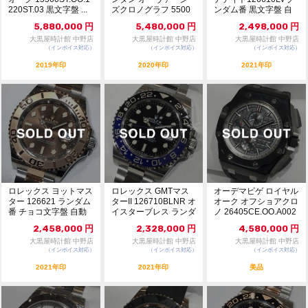
220ST.03 黒文字盤 ...
ズクロノグラフ 5500
ンダム番 黒文字盤 自
V/110A-...
動巻 未使用...
5,880,000
円
5,480,000
円
2,498,000
円
大黒屋時計館 中野店
大黒屋時計館 中野店
大黒屋時計館 中野店
（インボイス対応）
（インボイス対応）
（インボイス対応）
2019年印
2020年印
2021年印
ロレックス ヨットマス
ロレックス GMTマス
オーデマピゲ ロイヤル
ター 126621 ランダム
ターII 126710BLNR オ
オーク オフショアクロ
番 チョコ文字盤 自動
イスターブレス ランダ
ノ 26405CE.OO.A002
巻 極美品...
ム番...
CA...
2,458,000
円
2,328,000
円
4,580,000
円
大黒屋時計館 中野店
大黒屋時計館 中野店
大黒屋時計館 中野店
（インボイス対応）
（インボイス対応）
（インボイス対応）
2021年印
2021年印
美品