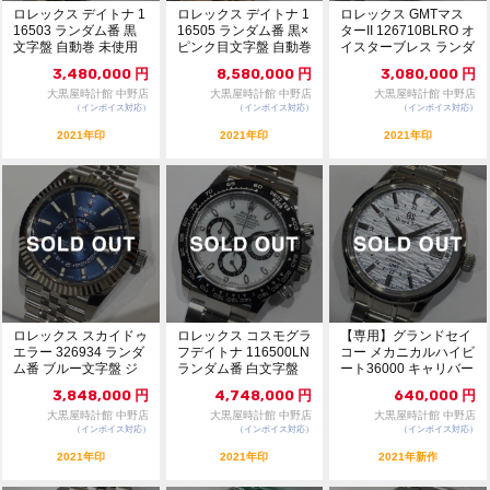
ロレックス デイトナ 1
ロレックス デイトナ 1
ロレックス GMTマス
16503 ランダム番 黒
16505 ランダム番 黒×
ターII 126710BLRO オ
文字盤 自動巻 未使用
ピンク目文字盤 自動巻
イスターブレス ランダ
品 109...
未使用...
ム番...
3,480,000
円
8,580,000
円
3,080,000
円
大黒屋時計館 中野店
大黒屋時計館 中野店
大黒屋時計館 中野店
（インボイス対応）
（インボイス対応）
（インボイス対応）
2021年印
2021年印
2021年印
ロレックス スカイドゥ
ロレックス コスモグラ
【専用】グランドセイ
エラー 326934 ランダ
フデイトナ 116500LN
コー メカニカルハイビ
ム番 ブルー文字盤 ジ
ランダム番 白文字盤
ート36000 キャリバー
ュビリーブ...
未使用品...
9S GMT ...
3,848,000
円
4,748,000
円
640,000
円
大黒屋時計館 中野店
大黒屋時計館 中野店
大黒屋時計館 中野店
（インボイス対応）
（インボイス対応）
（インボイス対応）
2021年印
2021年印
2021年新作