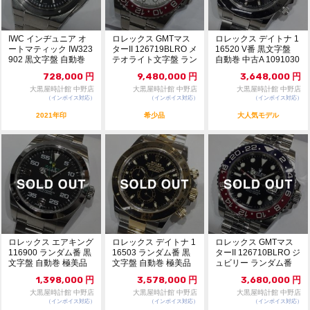
IWC インヂュニア オ
ロレックス GMTマス
ロレックス デイトナ 1
ートマティック IW323
ターII 126719BLRO メ
16520 V番 黒文字盤
902 黒文字盤 自動巻
テオライト文字盤 ラン
自動巻 中古A 1091030
中古A...
ダム...
5
728,000
円
9,480,000
円
3,648,000
円
大黒屋時計館 中野店
大黒屋時計館 中野店
大黒屋時計館 中野店
（インボイス対応）
（インボイス対応）
（インボイス対応）
2021年印
希少品
大人気モデル
ロレックス エアキング
ロレックス デイトナ 1
ロレックス GMTマス
116900 ランダム番 黒
16503 ランダム番 黒
ターII 126710BLRO ジ
文字盤 自動巻 極美品
文字盤 自動巻 極美品
ュビリー ランダム番
109...
1091...
メン...
1,398,000
円
3,578,000
円
3,680,000
円
大黒屋時計館 中野店
大黒屋時計館 中野店
大黒屋時計館 中野店
（インボイス対応）
（インボイス対応）
（インボイス対応）