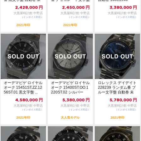
使用品 ...
自動巻 ...
2,428,000
円
2,450,000
円
3,380,000
円
大黒屋時計館 中野店
大黒屋時計館 中野店
大黒屋時計館 中野店
（インボイス対応）
（インボイス対応）
（インボイス対応）
2021年印
2021年印
オーデマピゲ ロイヤル
オーデマピゲ ロイヤル
ロレックス デイデイト
オーク 15451ST.ZZ.12
オーク 15400ST.OO.1
228239 ランダム番 ブ
56ST.01 黒文字盤 ...
220ST.02 シルバー
ルー文字盤 自動巻 未
文...
使用品 ...
4,580,000
円
5,380,000
円
5,780,000
円
大黒屋時計館 中野店
大黒屋時計館 中野店
大黒屋時計館 中野店
（インボイス対応）
（インボイス対応）
（インボイス対応）
2021年印
大人気モデル
2021年印