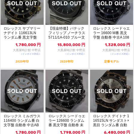
ロレックス サブマリー
【現金特価】パテック
ロレックス シードゥエ
ナデイト 116613LN
フィリップ ノーチラス
ラー 16600 M番 黒文
ランダム番 黒文字盤
5711/1A-010 ブルー文
字盤 自動巻 中古A 108
自動巻 中...
字盤 ...
76107
1,780,000
円
15,800,000
円
1,328,000
円
大黒屋時計館 中野店
大黒屋時計館 中野店
大黒屋時計館 中野店
（インボイス対応）
（インボイス対応）
（インボイス対応）
2020年印
2020年印
定番モデル
ロレックス ミルガウス
ロレックス シードゥエ
ロレックス デイトナ 1
116400 ランダム番 白
ラー 126600 ランダム
16515LN サンダスト×
文字盤 自動巻 中古AB
番 黒文字盤 自動巻 未
黒目 ランダム番 自動
10...
使用品 ...
巻 中古...
1,780,000
円
1,798,000
円
6,480,000
円