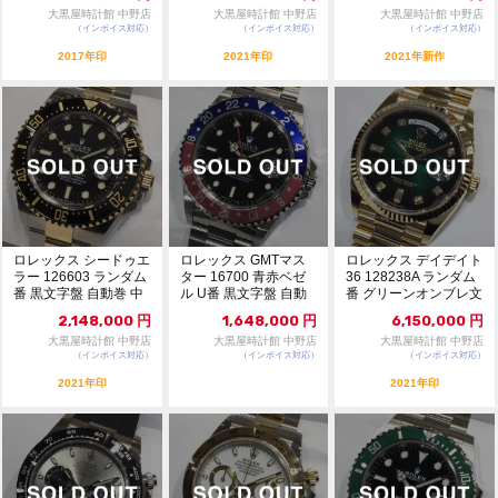
大黒屋時計館 中野店
大黒屋時計館 中野店
大黒屋時計館 中野店
（インボイス対応）
（インボイス対応）
（インボイス対応）
2017年印
2021年印
2021年新作
ロレックス シードゥエ
ロレックス GMTマス
ロレックス デイデイト
ラー 126603 ランダム
ター 16700 青赤ベゼ
36 128238A ランダム
番 黒文字盤 自動巻 中
ル U番 黒文字盤 自動
番 グリーンオンブレ文
古A 1...
巻 中古A...
字盤 自...
2,148,000
円
1,648,000
円
6,150,000
円
大黒屋時計館 中野店
大黒屋時計館 中野店
大黒屋時計館 中野店
（インボイス対応）
（インボイス対応）
（インボイス対応）
2021年印
2021年印