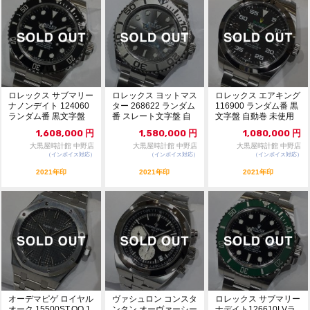
ロレックス サブマリー
ロレックス ヨットマス
ロレックス エアキング
ナノンデイト 124060
ター 268622 ランダム
116900 ランダム番 黒
ランダム番 黒文字盤
番 スレート文字盤 自
文字盤 自動巻 未使用
自動巻 未...
動巻 未使...
品 10...
1,608,000
円
1,580,000
円
1,080,000
円
大黒屋時計館 中野店
大黒屋時計館 中野店
大黒屋時計館 中野店
（インボイス対応）
（インボイス対応）
（インボイス対応）
2021年印
2021年印
2021年印
オーデマピゲ ロイヤル
ヴァシュロン コンスタ
ロレックス サブマリー
オーク 15500ST.OO.1
ンタン オーヴァーシー
ナデイト126610LVラ