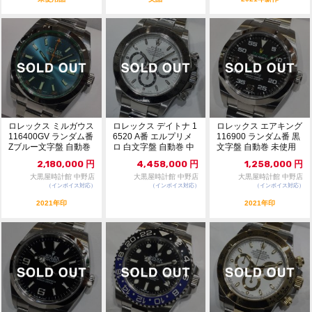
ロレックス ミルガウス
ロレックス デイトナ 1
ロレックス エアキング
116400GV ランダム番
6520 A番 エルプリメ
116900 ランダム番 黒
Zブルー文字盤 自動巻
ロ 白文字盤 自動巻 中
文字盤 自動巻 未使用
新品...
古AB ...
品 10...
2,180,000
円
4,458,000
円
1,258,000
円
大黒屋時計館 中野店
大黒屋時計館 中野店
大黒屋時計館 中野店
（インボイス対応）
（インボイス対応）
（インボイス対応）
2021年印
2021年印