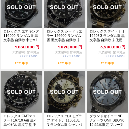
ロレックス エアキング
ロレックス シードゥエ
ロレックス デイトナ 1
116900 ランダム番 黒
ラー 126600 ランダム
16503G ランダム番 黒
文字盤 自動巻 中古A 1
番 黒文字盤 自動巻 未
文字盤 自動巻 未使用
08...
使用品 ...
品 10...
1,038,000
円
1,828,000
円
3,280,000
円
大黒屋時計館 中野店
大黒屋時計館 中野店
大黒屋時計館 中野店
（インボイス対応）
（インボイス対応）
（インボイス対応）
2021年印
2021年印
2021年印
ロレックス GMTマス
ロレックス コスモグラ
グランドセイコー 9F
ターII 16710 A番 黒×
フ デイトナ 116518L
クオーツ GMT SBGN0
黒ベゼル 黒文字盤 中
N ランダム番 シャンパ
15 55本限定 ブルー文
古AB...
ン×黒文...
字盤...