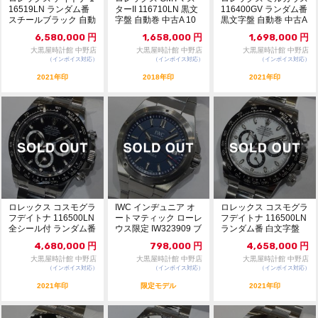
16519LN ランダム番
ターII 116710LN 黒文
116400GV ランダム番
スチールブラック 自動
字盤 自動巻 中古A 10
黒文字盤 自動巻 中古A
巻 未使...
8...
B ...
6,580,000
円
1,658,000
円
1,698,000
円
大黒屋時計館 中野店
大黒屋時計館 中野店
大黒屋時計館 中野店
（インボイス対応）
（インボイス対応）
（インボイス対応）
2021年印
2018年印
2021年印
ロレックス コスモグラ
IWC インヂュニア オ
ロレックス コスモグラ
フデイトナ 116500LN
ートマティック ローレ
フデイトナ 116500LN
全シール付 ランダム番
ウス限定 IW323909 ブ
ランダム番 白文字盤
黒文字...
ルー文...
極美品 ...
4,680,000
円
798,000
円
4,658,000
円
大黒屋時計館 中野店
大黒屋時計館 中野店
大黒屋時計館 中野店
（インボイス対応）
（インボイス対応）
（インボイス対応）
2021年印
限定モデル
2021年印