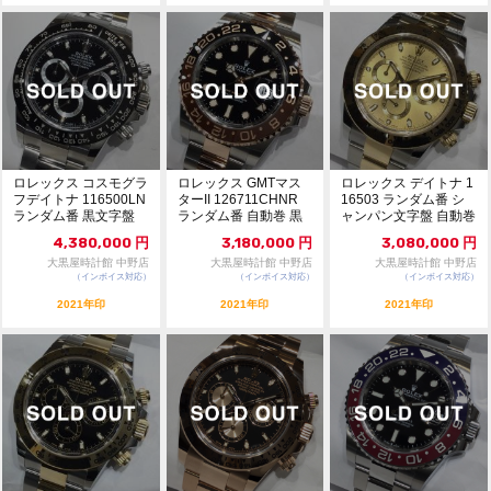
ロレックス コスモグラ
ロレックス GMTマス
ロレックス デイトナ 1
フデイトナ 116500LN
ターII 126711CHNR
16503 ランダム番 シ
ランダム番 黒文字盤
ランダム番 自動巻 黒
ャンパン文字盤 自動巻
未使用品...
文字盤...
未使用品...
4,380,000
円
3,180,000
円
3,080,000
円
大黒屋時計館 中野店
大黒屋時計館 中野店
大黒屋時計館 中野店
（インボイス対応）
（インボイス対応）
（インボイス対応）
2021年印
2021年印
2021年印