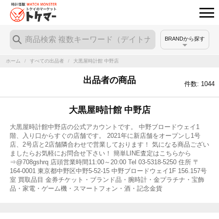
BRANDから探す
ホーム
/
すべての出品者
/
大黒屋時計館 中野店
出品者の商品
件数: 1044
大黒屋時計館 中野店
大黒屋時計館中野店の公式アカウントです。 中野ブロードウェイ1
階、入り口からすぐの店舗です。 2021年に新店舗をオープンし1号
店、2号店と2店舗隣合わせで営業しております！ 気になる商品ござい
ましたらお気軽にお問合せ下さい！ 簡単LINE査定はこちらから
⇒@708gshrq 店頭営業時間11:00～20:00 Tel 03-5318-5250 住所 〒
164-0001 東京都中野区中野5-52-15 中野ブロードウェイ1F 156.157号
室 買取品目 金券チケット・ブランド品・腕時計・金プラチナ・宝飾
品・家電・ゲーム機・スマートフォン・酒・記念金貨