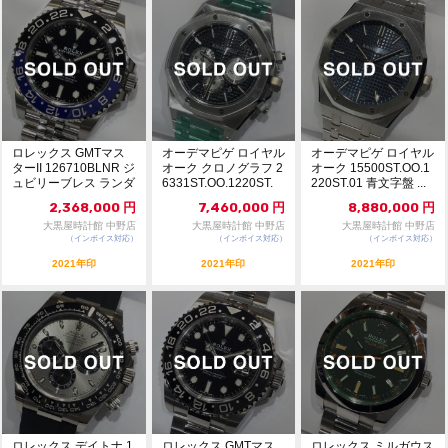
ロレックス GMTマス
オーデマピゲ ロイヤル
オーデマピゲ ロイヤル
ターII 126710BLNR ジ
オーク クロノグラフ 2
オーク 15500ST.OO.1
ュビリーブレス ランダ
6331ST.OO.1220ST.
220ST.01 青文字盤 ...
ム番...
0...
2,368,000
円
7,460,000
円
8,880,000
円
大黒屋時計館 中野店
大黒屋時計館 中野店
大黒屋時計館 中野店
（インボイス対応）
（インボイス対応）
（インボイス対応）
2021年印
2021年印
2021年印
ロレックス デイトナ 1
ロレックス GMTマス
ロレックス ミルガウス