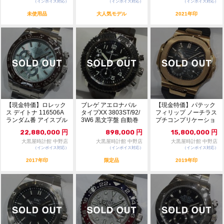
（インボイス対応）
（インボイス対応）
（インボイス対応）
未使用品
大人気モデル
2021年印
【現金特価】ロレック
ブレゲ アエロナバル
【現金特価】パテック
ス デイトナ 116506A
タイプXX 3803ST/92/
フィリップ ノーチラス
ランダム番 アイスブル
3W6 黒文字盤 自動巻
プチコンプリケーショ
ー文字盤 ...
...
ン 5712R-0...
22,880,000
円
898,000
円
15,800,000
円
大黒屋時計館 中野店
大黒屋時計館 中野店
大黒屋時計館 中野店
（インボイス対応）
（インボイス対応）
（インボイス対応）
2017年印
限定品
2019年印