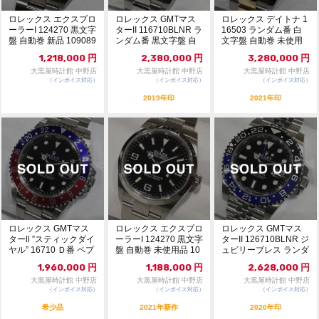
ロレックス エクスプロ
ロレックス GMTマス
ロレックス デイトナ 1
ーラーI 124270 黒文字
ターII 116710BLNR ラ
16503 ランダム番 白
盤 自動巻 新品 109089
ンダム番 黒文字盤 自
文字盤 自動巻 未使用
34
動巻...
品 109...
1,218,000
円
2,380,000
円
3,280,000
円
大黒屋時計館 中野店
大黒屋時計館 中野店
大黒屋時計館 中野店
（インボイス対応）
（インボイス対応）
（インボイス対応）
2019年印
2021年印
ロレックス GMTマス
ロレックス エクスプロ
ロレックス GMTマス
ターll ”スティックダイ
ーラーI 124270 黒文字
ターII 126710BLNR ジ
ヤル” 16710 Ｄ番 ペプ
盤 自動巻 未使用品 10
ュビリーブレス ランダ
シベ...
90...
ム番...
1,960,000
円
1,188,000
円
2,628,000
円
大黒屋時計館 中野店
大黒屋時計館 中野店
大黒屋時計館 中野店
（インボイス対応）
（インボイス対応）
（インボイス対応）
希少品
2021年新作
2020年印