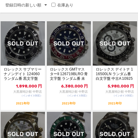
登録日時の新しい順
在庫あり
ロレックス サブマリー
ロレックス GMTマス
ロレックス デイトナ 1
ナノンデイト 124060
ターII 126719BLRO 青
16500LN ランダム番
ランダム番 黒文字盤
文字盤 ランダム番 未
白文字盤 中古A 10925
自動巻 極...
使用...
813
1,898,000
円
6,380,000
円
5,980,000
円
大黒屋時計館 中野店
大黒屋時計館 中野店
大黒屋時計館 中野店
（インボイス対応）
（インボイス対応）
（インボイス対応）
2021年印
2021年印
2021年印