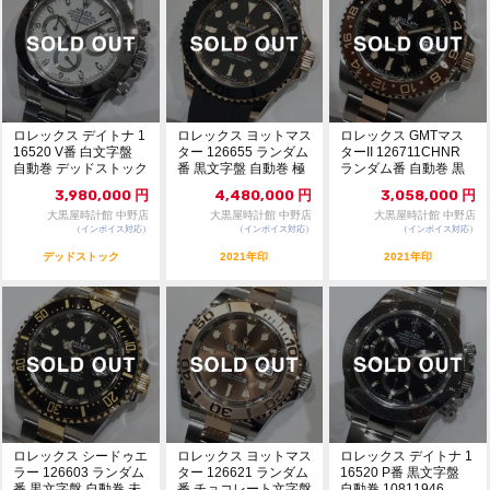
ロレックス デイトナ 1
ロレックス ヨットマス
ロレックス GMTマス
16520 V番 白文字盤
ター 126655 ランダム
ターII 126711CHNR
自動巻 デッドストック
番 黒文字盤 自動巻 極
ランダム番 自動巻 黒
916...
美品 1...
文字盤...
3,980,000
円
4,480,000
円
3,058,000
円
大黒屋時計館 中野店
大黒屋時計館 中野店
大黒屋時計館 中野店
（インボイス対応）
（インボイス対応）
（インボイス対応）
デッドストック
2021年印
2021年印
ロレックス シードゥエ
ロレックス ヨットマス
ロレックス デイトナ 1
ラー 126603 ランダム
ター 126621 ランダム
16520 P番 黒文字盤
番 黒文字盤 自動巻 未
番 チョコレート文字盤
自動巻 10811946