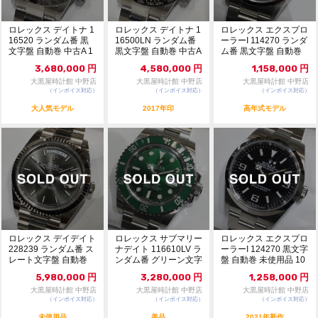
ロレックス デイトナ 1
ロレックス デイトナ 1
ロレックス エクスプロ
16520 ランダム番 黒
16500LN ランダム番
ーラーI 114270 ランダ
文字盤 自動巻 中古A 1
黒文字盤 自動巻 中古A
ム番 黒文字盤 自動巻
091...
10...
中古A...
3,680,000
円
4,580,000
円
1,158,000
円
大黒屋時計館 中野店
大黒屋時計館 中野店
大黒屋時計館 中野店
（インボイス対応）
（インボイス対応）
（インボイス対応）
大人気モデル
2017年印
高年式モデル
ロレックス デイデイト
ロレックス サブマリー
ロレックス エクスプロ
228239 ランダム番 ス
ナデイト 116610LV ラ
ーラーI 124270 黒文字
レート文字盤 自動巻
ンダム番 グリーン文字
盤 自動巻 未使用品 10
未使用品...
盤 自動...
91...
5,980,000
円
3,280,000
円
1,258,000
円
大黒屋時計館 中野店
大黒屋時計館 中野店
大黒屋時計館 中野店
（インボイス対応）
（インボイス対応）
（インボイス対応）
未使用品
美品
2021年新作