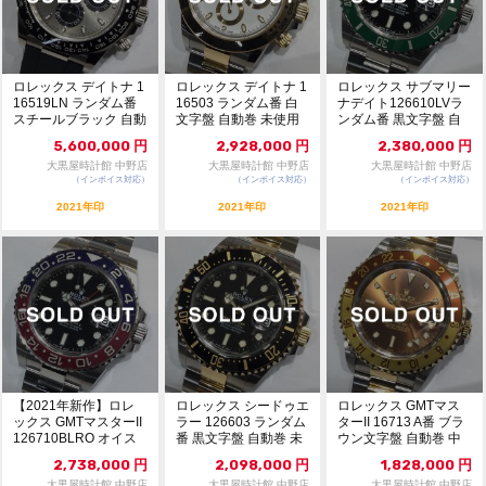
ロレックス デイトナ 1
ロレックス デイトナ 1
ロレックス サブマリー
16519LN ランダム番
16503 ランダム番 白
ナデイト126610LVラ
スチールブラック 自動
文字盤 自動巻 未使用
ンダム番 黒文字盤 自
巻 中古...
品 108...
動巻 未使用...
5,600,000
円
2,928,000
円
2,380,000
円
大黒屋時計館 中野店
大黒屋時計館 中野店
大黒屋時計館 中野店
（インボイス対応）
（インボイス対応）
（インボイス対応）
2021年印
2021年印
2021年印
【2021年新作】ロレ
ロレックス シードゥエ
ロレックス GMTマス
ックス GMTマスターII
ラー 126603 ランダム
ターII 16713 A番 ブラ
126710BLRO オイス
番 黒文字盤 自動巻 未
ウン文字盤 自動巻 中
ター...
使用品 ...
古A ...
2,738,000
円
2,098,000
円
1,828,000
円
大黒屋時計館 中野店
大黒屋時計館 中野店
大黒屋時計館 中野店