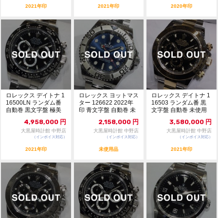
2021年印
2021年印
2020年印
ロレックス デイトナ 1
ロレックス ヨットマス
ロレックス デイトナ 1
16500LN ランダム番
ター 126622 2022年
16503 ランダム番 黒
自動巻 黒文字盤 極美
印 青文字盤 自動巻 未
文字盤 自動巻 未使用
品 10...
使用品...
品 109...
4,958,000
円
2,158,000
円
3,580,000
円
大黒屋時計館 中野店
大黒屋時計館 中野店
大黒屋時計館 中野店
（インボイス対応）
（インボイス対応）
（インボイス対応）
2021年印
未使用品
2021年印