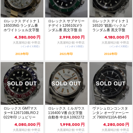
ロレックス デイトナ 1
ロレックス サブマリー
ロレックス デイトナ 1
16503NG ランダム番
ナデイト126610LVラ
16520 ”鏡面バックル”
ホワイトシェル文字盤
ンダム番 黒文字盤 自
ランダム番 黒文字盤
中古A ...
動巻 中古A...
自動巻...
4,380,000
円
2,998,000
円
4,180,000
円
大黒屋時計館 中野店
大黒屋時計館 中野店
大黒屋時計館 中野店
（インボイス対応）
（インボイス対応）
（インボイス対応）
2019年印
2021年印
2016年印
ロレックス GMTマス
ロレックス ミルガウス
ヴァシュロンコンスタ
ターII 126710BLRO 2
116400 V番 白文字盤
ンタン オーヴァーシー
022年印 ジュビリー
自動巻 中古A 1092272
ズ 7900V/110A-B546
ラ...
2
デュ...
4,080,000
円
1,998,000
円
4,280,000
円
大黒屋時計館 中野店
大黒屋時計館 中野店
大黒屋時計館 中野店