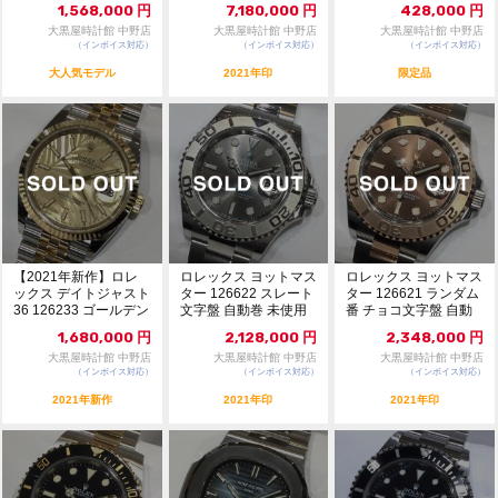
1,568,000
円
7,180,000
円
428,000
円
大黒屋時計館 中野店
大黒屋時計館 中野店
大黒屋時計館 中野店
（インボイス対応）
（インボイス対応）
（インボイス対応）
大人気モデル
2021年印
限定品
【2021年新作】ロレ
ロレックス ヨットマス
ロレックス ヨットマス
ックス デイトジャスト
ター 126622 スレート
ター 126621 ランダム
36 126233 ゴールデン
文字盤 自動巻 未使用
番 チョコ文字盤 自動
パーム文...
品 108...
巻 未使用...
1,680,000
円
2,128,000
円
2,348,000
円
大黒屋時計館 中野店
大黒屋時計館 中野店
大黒屋時計館 中野店
（インボイス対応）
（インボイス対応）
（インボイス対応）
2021年新作
2021年印
2021年印