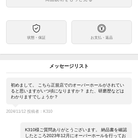
黒文字盤
文字盤
自動巻
ムーブメント
40mm
ケースサイズ
約17.5cm
ベルト内周
状態・保証
お支払・返品
ステンレス
ケース素材
あり
メーカー保証書の有無
箱・保証書(並行：2008年5月印)・冊子・レッドクロノ
付属品
メータータグ・シリアルタグ・国際サービス保証書
メッセージリスト
(2024年1月印)
全体鏡面部分に微細な線キズがございますが、その他に
状態
目立つキズや打痕の無い美品のお品物です。
初めまして。 こちら正規店でのオーバーホールがされてい
ると思いますがいつ頃になりますか？ また、研磨歴などは
1989年頃から生産されている、第3世代のサブマリーナ
コメント
わかりますでしょうか？
デイトが入荷しました！こちらは文字盤の立ち上がり部
分にルーレット刻印が入った高年式モデルになります！
高年式の良個体は数が少なくなってきていますので、お
2024/11/12 投稿者：K310
早目のご検討が良いかもしれません。
※店頭でも販売をしておりますので、売り切れの際はご
K310様ご質問ありがとうございます。 納品書を確認
了承ください。ご来店前に在庫の有無のご確認をお勧め
したところ2023年12月にオーバーホールを行ってお
します。