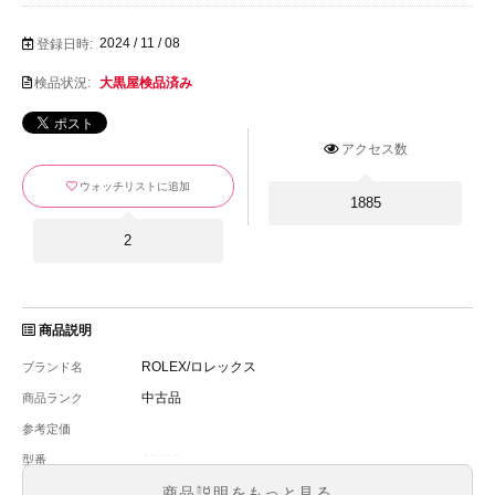
2024 / 11 / 08
登録日時:
検品状況:
大黒屋検品済み
アクセス数
ウォッチリストに追加
1885
2
商品説明
ROLEX/ロレックス
ブランド名
中古品
商品ランク
参考定価
16610
型番
メンズ
メンズ・レディース
商品説明をもっと見る