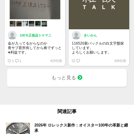
100％正規品トケマニ
きいかん
金が入ってるからなのか
116520新バックルの白文字盤探
青サブ君所有してから株でずっと
しています。
➕利益です。
よろしくお願いします。
オススメ日本株その①
423日前
426日前
銘柄番号7932 ニッピ
1
1
配当
1株に633円
もっと見る
100株→63300円
1000株→633万円
10000株→6330万円
買って①年間所有するだけで
株価が下がっても、上がっても
関連記事
2026年 ロレックス新作：オイスター100年の革新と継
承