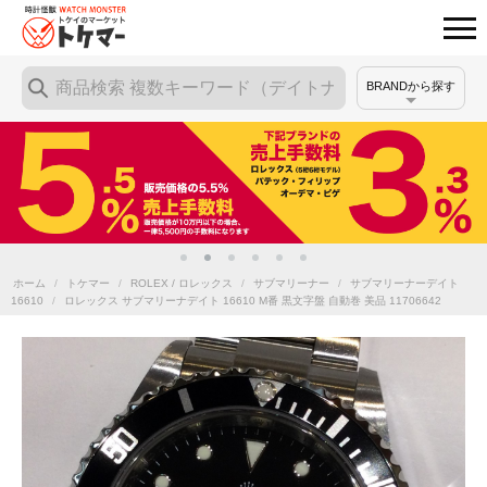
BRANDから探す
ホーム
/
トケマー
/
ROLEX / ロレックス
/
サブマリーナー
/
サブマリーナーデイト
16610
/
ロレックス サブマリーナデイト 16610 M番 黒文字盤 自動巻 美品 11706642