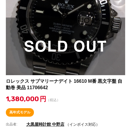
ロレックス サブマリーナデイト 16610 M番 黒文字盤 自
動巻 美品 11706642
1,380,000
円
（税込）
高年式モデル
大黒屋時計館 中野店
出品者:
（インボイス対応）