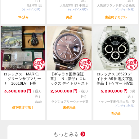
円）
込）
込）
黒野時計店
大黒屋時計館 中野店
大黒屋ブランド館 心斎橋店
（インボイス対応）
（インボイス対応）
（インボイス対応）
OH済み
美品
生産終了モデル
ロレックス MARK1
【ギャラ＆国際保証
ロレックス 16520 デ
グリーンサブマリー
書】 N（新品）ロレ
イトナ A9番 黒文字盤
ナ 16610LV F番
ックス デイトジャスト
美品【トケマー宅配出
126231 36m...
品（委託販...
3,300,000
円
2,500,000
円
5,200,000
円
（税０
（税０
（税
円）
円）
込）
slash
ラグジュアリーウォッチ専
トケマー宅配代行出品（委
門店：R/M
（インボイス対応）
託販売）
値下交渉可能！
未使用品
希少品
もっとみる