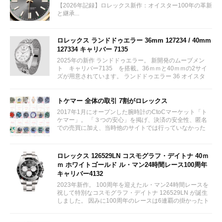
【2026年記録】ロレックス新作：オイスター100年の革新
と継承...
ロレックス ランドドゥエラー 36mm 127234 / 40mm
127334 キャリバー 7135
2025年の新作 ランドドゥエラー。 新開発のムーブメン
ト キャリバー7135 を搭載。36ｍｍと40ｍｍの2サイ
ズが用意されています。 ランドドゥエラー 36 オイスタ
ー、36 mm、オイスタースチール＆ホワイトゴールド リ
ファレンス 127234 ¥ 2,115,300...
トケマー 全体の取引 7割がロレックス
2017年1月にオープンした腕時計のCtoCマーケット「ト
ケマー」。 「３つの安心」を掲げ、決済の安全性、匿名
での売買に加え、当時他のサイトでは行っていなかった
（大黒屋の）鑑定/検品サービス、このユーザビリティに
富んだサービスが特徴です。...
ロレックス 126529LN コスモグラフ・デイトナ 40ｍ
ｍ ホワイトゴールド ル・マン24時間レース100周年
キャリバー4132
2023年新作。 100周年を迎えたル・マン24時間レースを
祝して特別なコスモグラフ・デイトナ 126529LN が誕生
しました。 因みに100周年のレースは6連覇の掛かったト
ヨタをかわしフェラーリが制しています。...