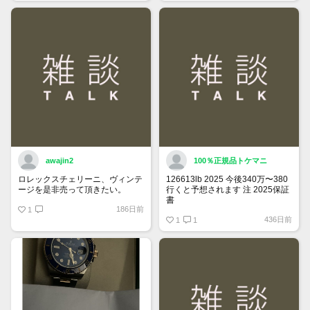
トップページでお気に入り登録が
できるようになりました。
詳しくはマイページ＞お知らせを
ご確認ください。
awajin2
100％正規品トケマニ
ロレックスチェリーニ、ヴィンテ
126613lb 2025 今後340万〜380
ージを是非売って頂きたい。
行くと予想されます 注 2025保証
書
186日前
1
https://www.tokemar.com/top/rolex/su
436日前
2025/ @Watch_Monster_より
1
1
マジ上がる予想しかない