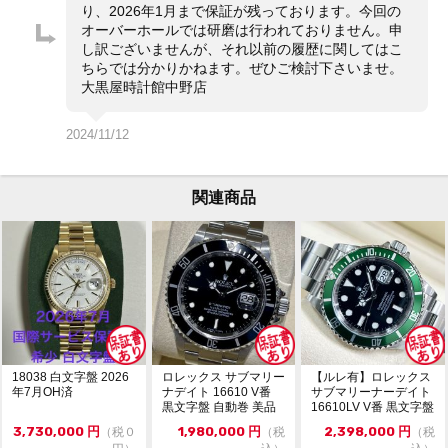
り、2026年1月まで保証が残っております。今回の
※価格に関してのお問い合わせはメッセージでご質問頂
オーバーホールでは研磨は行われておりません。申
いてもお答えしておりません。直接店頭へお問い合わせ
し訳ございませんが、それ以前の履歴に関してはこ
ください。
ちらでは分かりかねます。ぜひご検討下さいませ。
大黒屋時計館中野店
お問い合わせ先
大黒屋 時計館中野店
TEL:03-5318-5250
2024/11/12
関連商品
18038 白文字盤 2026
ロレックス サブマリー
【ルレ有】ロレックス
年7月OH済
ナデイト 16610 V番
サブマリーナーデイト
黒文字盤 自動巻 美品
16610LV V番 黒文字盤
1215...
自動巻...
3,730,000
円
1,980,000
円
2,398,000
円
（税０
（税
（税