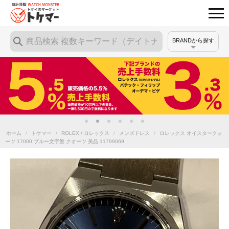
BRANDから探す
ホーム
/
トケマー
/
ROLEX / ロレックス
/
メンズドレス
/
ロレックス オイスタークォ
ーツ 17000 ブルー文字盤 クオーツ 美品 11799069