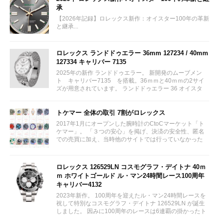
承
【2026年記録】ロレックス新作：オイスター100年の革新
と継承...
ロレックス ランドドゥエラー 36mm 127234 / 40mm
127334 キャリバー 7135
2025年の新作 ランドドゥエラー。 新開発のムーブメン
ト キャリバー7135 を搭載。36ｍｍと40ｍｍの2サイ
ズが用意されています。 ランドドゥエラー 36 オイスタ
ー、36 mm、オイスタースチール＆ホワイトゴールド リ
ファレンス 127234 ¥ 2,115,300...
トケマー 全体の取引 7割がロレックス
2017年1月にオープンした腕時計のCtoCマーケット「ト
ケマー」。 「３つの安心」を掲げ、決済の安全性、匿名
での売買に加え、当時他のサイトでは行っていなかった
（大黒屋の）鑑定/検品サービス、このユーザビリティに
富んだサービスが特徴です。...
ロレックス 126529LN コスモグラフ・デイトナ 40ｍ
ｍ ホワイトゴールド ル・マン24時間レース100周年
キャリバー4132
2023年新作。 100周年を迎えたル・マン24時間レースを
祝して特別なコスモグラフ・デイトナ 126529LN が誕生
しました。 因みに100周年のレースは6連覇の掛かったト
ヨタをかわしフェラーリが制しています。...