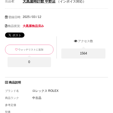
大黒屋時計館 中野店
出品者:
（インボイス対応）
2025 / 03 / 12
登録日時:
検品状況:
大黒屋検品済み
アクセス数
ウォッチリストに追加
1564
0
商品説明
ロレックス ROLEX
ブランド名
中古品
商品ランク
参考定価
17000
型番