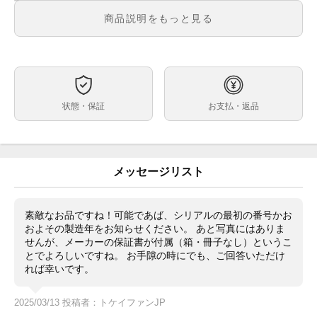
メンズ
メンズ・レディース
商品説明をもっと見る
ブルー文字盤
文字盤
クオーツ
ムーブメント
36mm
ケースサイズ
約17.5cm
ベルト内周
状態・保証
お支払・返品
ステンレス
ケース素材
あり
メーカー保証書の有無
メーカー電池交換明細書(2024年)※コピー
付属品
メッセージリスト
2時位置ケースサイドに線キズ、鏡面部分に僅かな小キ
状態
ズがございますがその他特筆すべき点のない美品のお品
物です。
素敵なお品ですね！可能であば、シリアルの最初の番号かお
ロレックスから現行では販売していないオイスタークオ
コメント
およその製造年をお知らせください。 あと写真にはありま
ーツが入荷いたしました。
せんが、メーカーの保証書が付属（箱・冊子なし）というこ
なかなか入荷しない希少なお品物です。メーカーで、
とでよろしいですね。 お手隙の時にでも、ご回答いただけ
2024年に電池交換しているお品物なのでご安心してご
れば幸いです。
愛用いただけます。
良い意味でロレックスっぽくないケース＆ブレスレット
デザインが特徴的です。
2025/03/13 投稿者：トケイファンJP
操作も煩わしくなくおすすめのお品物です。