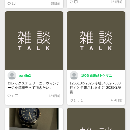
164日前
85日前
「下書き」へ戻ります。
トップページでお気に入り登録が
できるようになりました。
詳しくはマイページ＞お知らせを
ご確認ください。
awajin2
100％正規品トケマニ
ロレックスチェリーニ、ヴィンテ
126613lb 2025 今後340万〜380
ージを是非売って頂きたい。
行くと予想されます 注 2025保証
書
184日前
1
https://www.tokemar.com/top/rolex/su
434日前
2025/ @Watch_Monster_より
1
1
マジ上がる予想しかない