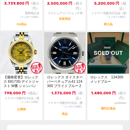
126231 36m...
品（委託販...
3,739,800
円
2,500,000
円
5,200,000
円
（税０
（税０
（税
円）
円）
込）
黒野時計店
ラグジュアリーウォッチ専
トケマー宅配代行出品（委
（インボイス対応）
門店：R/M
（インボイス対応）
託販売）
未使用品
OH済み
希少品
【価格変更】ロレック
ロレックス オイスター
ロレックス 134300
ス 69173G デイトジャ
パーペチュアル41 124
メッドブルー
スト W番 シャンパン
300 ブライトブルー 2
ゴールド 中...
024年...
798,000
円
1,375,000
円
1,480,000
円
（税込）
（税
（税０
込）
円）
トケマー宅配代行出品（委
（インボイス対応）
託販売）
トケマー宅配代行出品（委
yoshihiro
（インボイス対応）
託販売）
国内正規品
お買得
美品