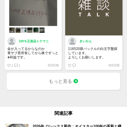
100％正規品トケマニ
きいかん
金が入ってるからなのか
116520新バックルの白文字盤探
青サブ君所有してから株でずっと
しています。
➕利益です。
よろしくお願いします。
オススメ日本株その①
422日前
425日前
銘柄番号7932 ニッピ
1
1
配当
1株に633円
もっと見る
100株→63300円
1000株→633万円
10000株→6330万円
買って①年間所有するだけで
株価が下がっても、上がっても
関連記事
2026年 ロレックス新作：オイスター100年の革新と継