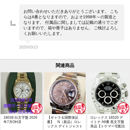
是非ご検討下さい。
お問い合わせいただきありがとうございます。 こち
※店頭でも販売をしておりますので、売り切れの際はご
らはA番となりますので、およそ1998年～の製造と
了承ください。ご来店前に在庫の有無のご確認をお勧め
なります。 付属品に関しましては記載の通りでござ
します。
いますので、箱や冊子はありません。 ご検討よろし
※価格に関してのお問い合わせはメッセージでご質問頂
くお願いいたします。
いてもお答えしておりません。直接店頭へお問い合わせ
ください。
2025/03/13
お問い合わせ先
大黒屋 時計館中野店
TEL:03-5318-5250
関連商品
18038 白文字盤 2026
【ギャラ＆国際保証
ロレックス 16520 デ
年7月OH済
書】 N（新品）ロレ
イトナ A9番 黒文字盤
ックス デイトジャスト
美品【トケマー宅配出