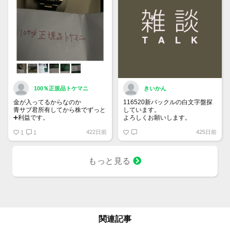
100％正規品トケマニ
きいかん
金が入ってるからなのか
116520新バックルの白文字盤探
青サブ君所有してから株でずっと
しています。
➕利益です。
よろしくお願いします。
オススメ日本株その①
422日前
425日前
銘柄番号7932 ニッピ
1
1
配当
1株に633円
もっと見る
100株→63300円
1000株→633万円
10000株→6330万円
買って①年間所有するだけで
株価が下がっても、上がっても
関連記事