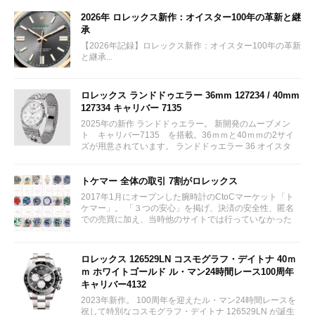
2026年 ロレックス新作：オイスター100年の革新と継
承
【2026年記録】ロレックス新作：オイスター100年の革新
と継承...
ロレックス ランドドゥエラー 36mm 127234 / 40mm
127334 キャリバー 7135
2025年の新作 ランドドゥエラー。 新開発のムーブメン
ト キャリバー7135 を搭載。36ｍｍと40ｍｍの2サイ
ズが用意されています。 ランドドゥエラー 36 オイスタ
ー、36 mm、オイスタースチール＆ホワイトゴールド リ
ファレンス 127234 ¥ 2,115,300...
トケマー 全体の取引 7割がロレックス
2017年1月にオープンした腕時計のCtoCマーケット「ト
ケマー」。 「３つの安心」を掲げ、決済の安全性、匿名
での売買に加え、当時他のサイトでは行っていなかった
（大黒屋の）鑑定/検品サービス、このユーザビリティに
富んだサービスが特徴です。...
ロレックス 126529LN コスモグラフ・デイトナ 40ｍ
ｍ ホワイトゴールド ル・マン24時間レース100周年
キャリバー4132
2023年新作。 100周年を迎えたル・マン24時間レースを
祝して特別なコスモグラフ・デイトナ 126529LN が誕生