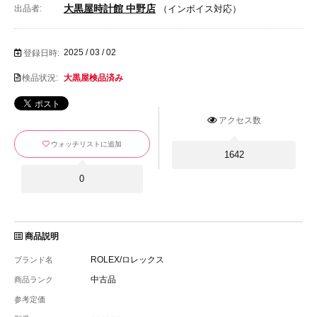
大黒屋時計館 中野店
出品者:
（インボイス対応）
2025 / 03 / 02
登録日時:
検品状況:
大黒屋検品済み
アクセス数
ウォッチリストに追加
1642
0
商品説明
ROLEX/ロレックス
ブランド名
中古品
商品ランク
参考定価