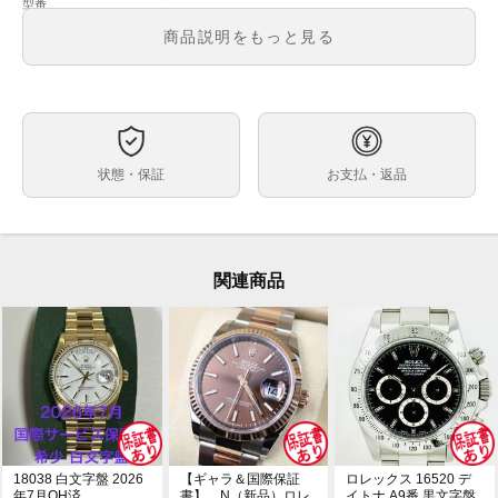
124060
型番
メンズ
メンズ・レディース
商品説明をもっと見る
黒文字盤
文字盤
自動巻
ムーブメント
41ｍｍ
ケースサイズ
約18.5cm
ベルト内周
状態・保証
お支払・返品
ステンレス
ケース素材
あり
メーカー保証書の有無
箱・保証書(最新ギャラ：2024年4月印)・冊子・グリー
付属品
ンクロノメータータグ
関連商品
全体的に使用に伴うスレ、右上ラグサイドとケースサイ
状態
ド10時位置に小さな打痕がございますが、他に目立つ
キズや大きな打痕の無い状態でございます。
現行のサブマリーナノンデイト Ref.124060 が入荷しま
コメント
した！
ムーブメントが最新のCal.3230になり、約70時間パワ
ーリザーブで、クロナジーエスケープメントと呼ばれる
脱進機、ニッケル・リン合金を使用した、耐磁性能も高
いムーブメントとなっています。
18038 白文字盤 2026
【ギャラ＆国際保証
ロレックス 16520 デ
ケースなどにもマイナーチェンジが施されています。
年7月OH済
書】 N（新品）ロレ
イトナ A9番 黒文字盤