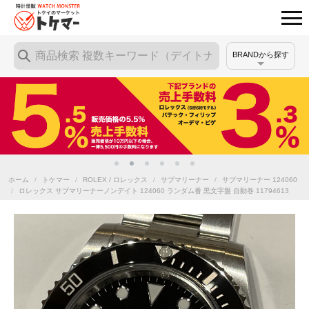
BRANDから探す
ホーム
/
トケマー
/
ROLEX / ロレックス
/
サブマリーナー
/
サブマリーナー 124060
/
ロレックス サブマリーナーノンデイト 124060 ランダム番 黒文字盤 自動巻 11794613