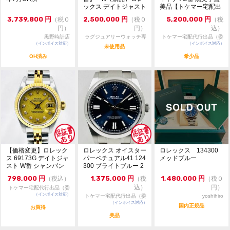
ックス デイトジャスト
美品【トケマー宅配出
是非ご検討下さい。
126231 36m...
品（委託販...
3,739,800
円
2,500,000
円
5,200,000
円
（税０
（税０
（税
※店頭でも販売をしておりますので、売り切れの際はご
円）
円）
込）
了承ください。
黒野時計店
ラグジュアリーウォッチ専
トケマー宅配代行出品（委
ご来店前に在庫の有無のご確認をお勧めします。
（インボイス対応）
門店：R/M
（インボイス対応）
託販売）
未使用品
※価格に関してのお問い合わせはメッセージでご質問頂
OH済み
希少品
いてもお答えしておりません。直接店頭へお問い合わせ
ください。
お問い合わせ先
大黒屋 時計館中野店
TEL:03-5318-5250
【価格変更】ロレック
ロレックス オイスター
ロレックス 134300
ス 69173G デイトジャ
パーペチュアル41 124
メッドブルー
スト W番 シャンパン
300 ブライトブルー 2
ゴールド 中...
024年...
798,000
円
1,375,000
円
1,480,000
円
（税込）
（税
（税０
込）
円）
トケマー宅配代行出品（委
（インボイス対応）
託販売）
トケマー宅配代行出品（委
yoshihiro
（インボイス対応）
託販売）
国内正規品
お買得
美品