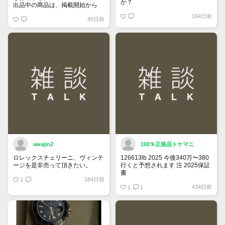
か？
出品中の商品は、掲載開始から
60日が経過すると自動的に1度
164日前
85日前
「下書き」へ戻ります。
トップページでお気に入り登録が
できるようになりました。
詳しくはマイページ＞お知らせを
ご確認ください。
awajin2
100％正規品トケマニ
ロレックスチェリーニ、ヴィンテ
126613lb 2025 今後340万〜380
ージを是非売って頂きたい。
行くと予想されます 注 2025保証
書
184日前
1
https://www.tokemar.com/top/rolex/su
434日前
2025/ @Watch_Monster_より
1
1
マジ上がる予想しかない