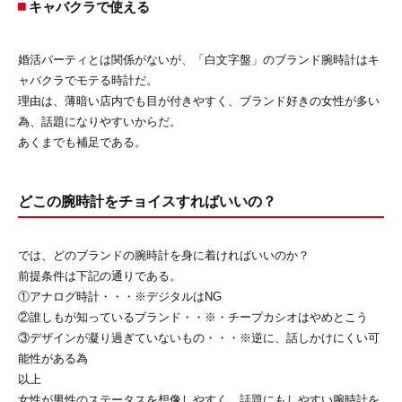
キャバクラで使える
婚活パーティとは関係がないが、「白文字盤」のブランド腕時計はキ
ャバクラでモテる時計だ。
理由は、薄暗い店内でも目が付きやすく、ブランド好きの女性が多い
為、話題になりやすいからだ。
あくまでも補足である。
どこの腕時計をチョイスすればいいの？
では、どのブランドの腕時計を身に着ければいいのか？
前提条件は下記の通りである。
①アナログ時計・・・※デジタルはNG
②誰しもが知っているブランド・・※・チープカシオはやめとこう
③デザインが凝り過ぎていないもの・・・※逆に、話しかけにくい可
能性がある為
以上
女性が男性のステータスを想像しやすく、話題にもしやすい腕時計を