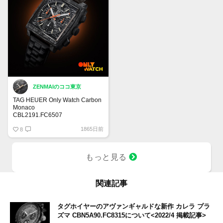
ZENMAIのココ東京
TAG HEUER Only Watch Carbon
Monaco
CBL2191.FC6507
ホイヤーキャリバー02
1865日前
金属製のブレスレットを思わせる
8
ハンドメイドレザー
もっと見る
関連記事
タグホイヤーのアヴァンギャルドな新作 カレラ プラ
ズマ CBN5A90.FC8315について<2022/4 掲載記事>