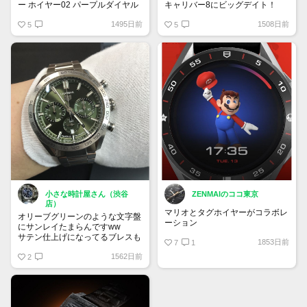
ー ホイヤー02 パープルダイヤル
キャリバー8にビッグデイト！
リミテッドエディション
どんなブレスに換装しても合う印
1495日前
1508日前
自動巻クロノグラフ - 直径39 mm
5
象
5
CBL2118.FC6518
¥ 847,000
パープル来そうですよね！
小さな時計屋さん（渋谷
ZENMAIのココ東京
店）
マリオとタグホイヤーがコラボレ
オリーブグリーンのような文字盤
ーション
にサンレイたまらんですww
サテン仕上げになってるブレスも
1853日前
7
1
好きです！
1562日前
2