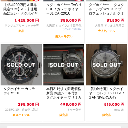
【相場200万円＆世界
タグ・ホイヤー TAG H
タグホイヤー エクスク
限定50本】A（未使用
EUER カレラ ホイヤ
ルーシブ WN1312 プ
品に近い）タグホイヤ
ー01 CAR201U
ロフェッショナル クオ
ー カレラ キャリ...
ーツ レディ...
1,425,000
円
355,000
円
31,500
円
ラグジュアリーウォッチ専
大黒屋 ジョイフル本田千代
大黒屋 アリオ上尾前店
門店：R/M
（インボイス対応）
田店
美品
大人気モデル
裏スケモデル
タグホイヤー カレラ
本日21時まで限定価格
【現金特価】タグホイ
ホイヤー01
新品 保護シール付き
ヤー カレラ 160 YEAR
タグホイヤー マリオカ
S ANNIVERSARY
ート 限定3,...
295,000
円
498,000
円
515,000
円
2025/2/15 退会申し込み
トケー好き
mtsuchi
裏スケモデル
限定品
限定品