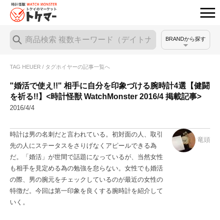
BRANDから探す
TAG HEUER / タグホイヤーの記事一覧へ
"婚活で使え!!" 相手に自分を印象づける腕時計4選【健闘
を祈る!!】<時計怪獣 WatchMonster 2016/4 掲載記事>
2016/4/4
時計は男の名刺だと言われている。初対面の人、取引
竜頭
先の人にステータスをさりげなくアピールできる為
だ。「婚活」が世間で話題になっているが、当然女性
も相手を見定める為の勉強を怠らない。女性でも婚活
の際、男の腕元をチェックしているのが最近の女性の
特徴だ。今回は第一印象を良くする腕時計を紹介して
いく。