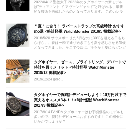
2022/04/12 聖徳太子 2022年のタグホイヤーの新モデル
は"ディアマント ド アヴァンギャルド"と呼ばれる、革新
的な技術を搭載したものとなっております。 このカレラ
プラズマ...
＂夏＂に合う！ ラバーストラップの高級時計 おすす
め5選 <時計怪獣 WatchMonster 2018/5 掲載記事>
2018/5/20 サウスポー まだ5月なのに30℃を超える日もち
らほら。。春は一瞬で通り過ぎてもう夏を感じさせる気候
となってきました。そこで今回は、汗をかく夏にもガンガ
ン使える＂ラバーストラップ＂のおすすめ時計をトケマー
から5本紹介したいと思います。
タグホイヤー、ゼニス、ブライトリング、デパートで
時計を買うメリット <時計怪獣 WatchMonster
2019/12 掲載記事>
2019/12/24 goro...
タグホイヤーで腕時計デビューしよう！10万円以下で
買えるオススメ3本！！<時計怪獣 WatchMonster
2017/9 掲載記事>
2017/9/14 PANDA タグホイヤーはお手頃価格のモデルも
多いので、腕時計デビューにおすすめです！ この機会に
いかがでしょうか？