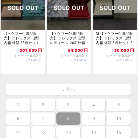
【トケマー付属品販
【トケマー付属品販
M 【トケマー付属品販
売】 ロレックス 旧型
売】 ロレックス 旧型
売】 ロレックス 旧型
内箱 外箱 23点セット
レディース 内箱 外箱
内箱 外箱 3点セット 2
300
9点セット 301
95
207,000
円
54,000
円
30,000
円
トケマー付属品販売
トケマー付属品販売
トケマー付属品販売
（インボイス対応）
（インボイス対応）
（インボイス対応）
前へ
←
1
2
3
4
5
6
7
8
9
10
11
12
13
14
15