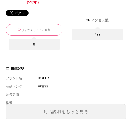
外です）
アクセス数
ウォッチリストに追加
777
0
商品説明
ROLEX
ブランド名
中古品
商品ランク
参考定価
-
型番
メンズ
メンズ・レディース
商品説明をもっと見る
文字盤
自動巻
ムーブメント