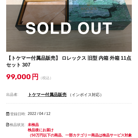
【トケマー付属品販売】 ロレックス 旧型 内箱 外箱 11点
セット 307
99,000
円
（税込）
トケマー付属品販売
出品者:
（インボイス対応）
2022 / 04 / 12
登録日時:
検品状況:
未検品
検品後にお届け
（50万円以下の商品、一部カテゴリー商品は検品サービス対象