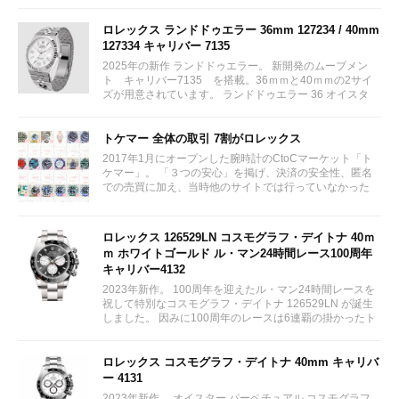
ロレックス ランドドゥエラー 36mm 127234 / 40mm
127334 キャリバー 7135
2025年の新作 ランドドゥエラー。 新開発のムーブメン
ト キャリバー7135 を搭載。36ｍｍと40ｍｍの2サイ
ズが用意されています。 ランドドゥエラー 36 オイスタ
ー、36 mm、オイスタースチール＆ホワイトゴールド リ
ファレンス 127234 ¥ 2,115,300...
トケマー 全体の取引 7割がロレックス
2017年1月にオープンした腕時計のCtoCマーケット「ト
ケマー」。 「３つの安心」を掲げ、決済の安全性、匿名
での売買に加え、当時他のサイトでは行っていなかった
（大黒屋の）鑑定/検品サービス、このユーザビリティに
富んだサービスが特徴です。...
ロレックス 126529LN コスモグラフ・デイトナ 40ｍ
ｍ ホワイトゴールド ル・マン24時間レース100周年
キャリバー4132
2023年新作。 100周年を迎えたル・マン24時間レースを
祝して特別なコスモグラフ・デイトナ 126529LN が誕生
しました。 因みに100周年のレースは6連覇の掛かったト
ヨタをかわしフェラーリが制しています。...
ロレックス コスモグラフ・デイトナ 40mm キャリバ
ー 4131
2023年新作。 オイスター パーペチュアル コスモグラフ