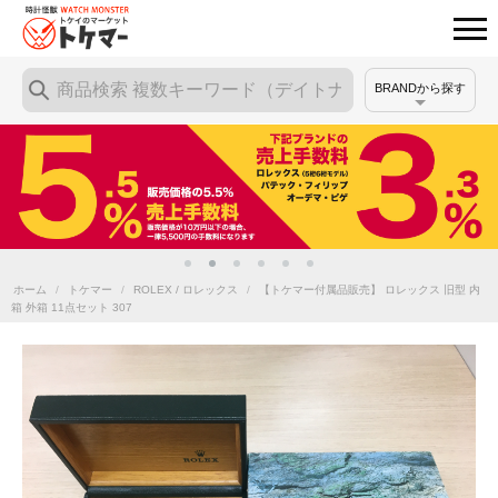
BRANDから探す
ホーム
/
トケマー
/
ROLEX / ロレックス
/
【トケマー付属品販売】 ロレックス 旧型 内
箱 外箱 11点セット 307