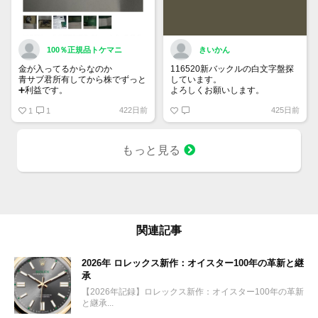
100％正規品トケマニ
きいかん
金が入ってるからなのか
116520新バックルの白文字盤探
青サブ君所有してから株でずっと
しています。
➕利益です。
よろしくお願いします。
オススメ日本株その①
422日前
425日前
銘柄番号7932 ニッピ
1
1
配当
1株に633円
もっと見る
100株→63300円
1000株→633万円
10000株→6330万円
買って①年間所有するだけで
株価が下がっても、上がっても
関連記事
2026年 ロレックス新作：オイスター100年の革新と継
承
【2026年記録】ロレックス新作：オイスター100年の革新
と継承...