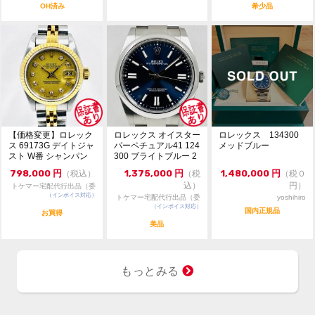
OH済み
希少品
【価格変更】ロレック
ロレックス オイスター
ロレックス 134300
ス 69173G デイトジャ
パーペチュアル41 124
メッドブルー
スト W番 シャンパン
300 ブライトブルー 2
ゴールド 中...
024年...
798,000
円
1,375,000
円
1,480,000
円
（税込）
（税
（税０
込）
円）
トケマー宅配代行出品（委
（インボイス対応）
託販売）
トケマー宅配代行出品（委
yoshihiro
（インボイス対応）
託販売）
国内正規品
お買得
美品
もっとみる