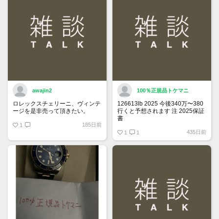
awajin2
100％正規品トケマニ
ロレックスチェリーニ、ヴィンテ
126613lb 2025 今後340万〜380
ージを是非売って頂きたい。
行くと予想されます 注 2025保証
書
185日前
1
https://www.tokemar.com/top/rolex/su
435日前
2025/ @Watch_Monster_より
1
1
マジ上がる予想しかない