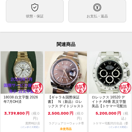
ケースサイズ
ベルト内周
状態・保証
お支払・返品
その他
ケース素材
なし
メーカー保証書の有無
付属品
関連商品
中古品の為、若干の使用感・擦れ・汚れ・焼け・ダメー
状態
ジがございますので、予めご了承の上ご注文ください。
内箱サイズ 縦:約10.0cm × 横:約14.3cm × 高さ:約5.0cm
→11個
・通信販売限定商品の為、実物の確認や他店へのお取り
コメント
寄せは出来かねます。
お問い合わせは『出品者へ質問する』タブよりお願い致
します。
・『鑑定前・ 未鑑定（大黒屋の鑑定後のお届けになり
18038 白文字盤 2026
【ギャラ＆国際保証
ロレックス 16520 デ
ます）』の表示がござますが、こちらの商品はトケマー
年7月OH済
書】 N（新品）ロレ
イトナ A9番 黒文字盤
ックス デイトジャスト
美品【トケマー宅配出
の鑑定が出来ない商品でございますので、ご了承の上ご
126231 36m...
品（委託販...
注文ください。
3,739,800
円
2,500,000
円
5,200,000
円
（税０
（税０
（税
円）
円）
込）
黒野時計店
ラグジュアリーウォッチ専
トケマー宅配代行出品（委
（インボイス対応）
門店：R/M
（インボイス対応）
託販売）
未使用品