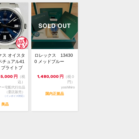
品の為、若干の使用感・擦れ・汚れ・
・ダメージがございますので、予めご
の上ご注文ください。
イズ 縦:約15.0cm × 横:約20.0cm ×
クス オイスタ
ロレックス 13430
約8.5cm →6個
ペチュアル41
0 メッドブルー
00 ブライトブ
信販売限定商品の為、実物の確認や他
4年...
75,000
円
1,480,000
円
（税
（税０
のお取り寄せは出来かねます。
込）
円）
い合わせは『出品者へ質問する』タブ
マー宅配代行出品
yoshihiro
お願い致します。
（委託販売）
国内正規品
（インボイス対応）
鑑定前・ 未鑑定（大黒屋の鑑定後のお
になります）』の表示がござますが、
美品
らの商品はトケマーの鑑定が出来ない
でございますので、ご了承の上ご注文
さい。