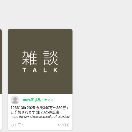
100％正規品トケマニ
126613lb 2025 今後340万〜380行く
と予想されます 注 2025保証書
https://www.tokemar.com/top/rolex/submariner/166613lb-
2025/ @Watch_Monster_より
432日前
1
1
マジ上がる予想しかない