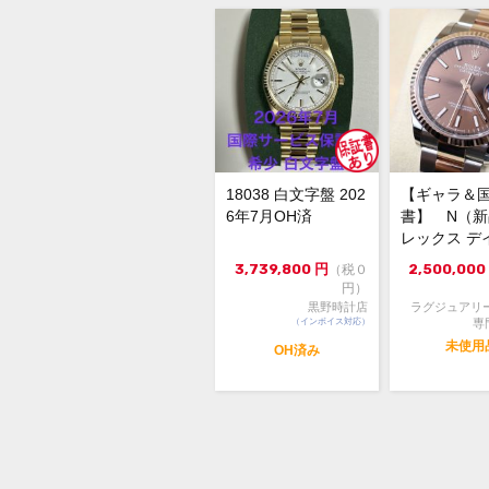
18038 白文字盤 202
【ギャラ＆
6年7月OH済
書】 N（
レックス デ
スト126231 3
3,739,800
円
2,500,000
（税０
円）
黒野時計店
ラグジュアリ
（インボイス対応）
専
未使用
OH済み