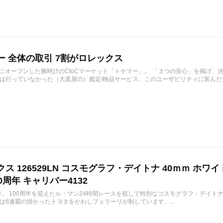
ー 全体の取引 7割がロレックス
1月にオープンした腕時計のCtoCマーケット「トケマー」。 「３つの安心」を掲げ
は行っていなかった（大黒屋の）鑑定/検品サービス、このユーザビリティに富んだサ
ス 126529LN コスモグラフ・デイトナ 40ｍｍ ホワ
0周年 キャリバー4132
作。 100周年を迎えたル・マン24時間レースを祝して特別なコスモグラフ・デイトナ 12
は6連覇の掛かったトヨタをかわしフェラーリが制しています。...