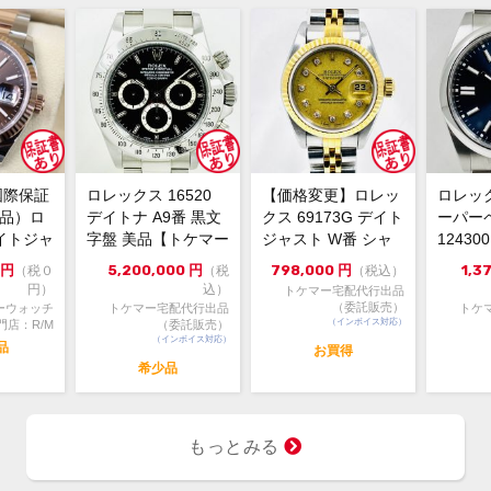
なし
メーカー保証書の有無
付属品
中古
状態
焼け
了承
内箱サ
国際保証
ロレックス 16520
【価格変更】ロレッ
ロレッ
高さ:
新品）ロ
デイトナ A9番 黒文
クス 69173G デイト
ーパー
イトジャ
字盤 美品【トケマー
ジャスト W番 シャ
1243
・通
コメント
6m...
宅配出品（委託販...
ンパンゴールド 中...
ルー 202
円
5,200,000
円
798,000
円
1,3
（税０
（税
（税込）
店へ
円）
込）
トケマー宅配代行出品
お問
（委託販売）
ーウォッチ
トケマー宅配代行出品
トケ
より
（インボイス対応）
門店：R/M
（委託販売）
（インボイス対応）
・『
品
お買得
届け
希少品
こち
商品
くだ
もっとみる