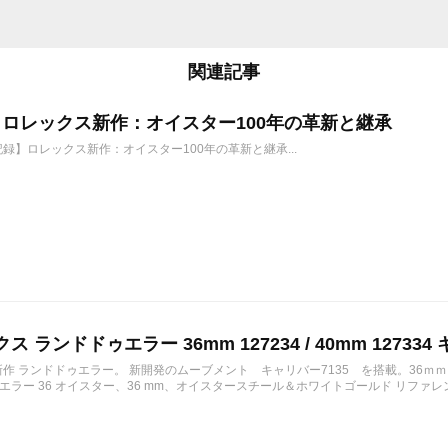
関連記事
6年 ロレックス新作：オイスター100年の革新と継承
年記録】ロレックス新作：オイスター100年の革新と継承...
ス ランドドゥエラー 36mm 127234 / 40mm 127334 
の新作 ランドドゥエラー。 新開発のムーブメント キャリバー7135 を搭載。36ｍ
ラー 36 オイスター、36 mm、オイスタースチール＆ホワイトゴールド リファレンス 12723