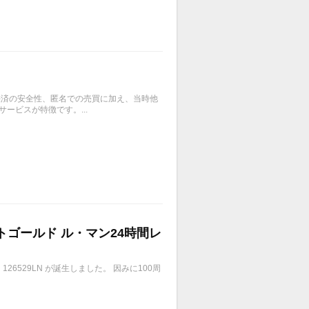
、決済の安全性、匿名での売買に加え、当時他
ービスが特徴です。...
イトゴールド ル・マン24時間レ
6529LN が誕生しました。 因みに100周