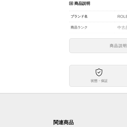
商品説明
ROL
ブランド名
中古
商品ランク
参考定価
商品説
-
型番
メン
メンズ・レディース
文字盤
状態・保証
自動
ムーブメント
ケースサイズ
ベルト内周
その
ケース素材
関連商品