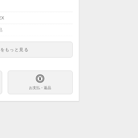
EX
品
明をもっと見る
ズ
お支払・返品
巻
他