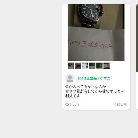
きるようになりました。
詳しくはマイページ＞お知らせをご
確認ください。
100％正規品トケマニ
金が入ってるからなのか
青サブ君所有してから株でずっと➕
利益です。
オススメ日本株その①
420日前
銘柄番号7932 ニッピ
1
1
配当
1株に633円
100株→63300円
1000株→633万円
10000株→6330万円
買って①年間所有するだけで