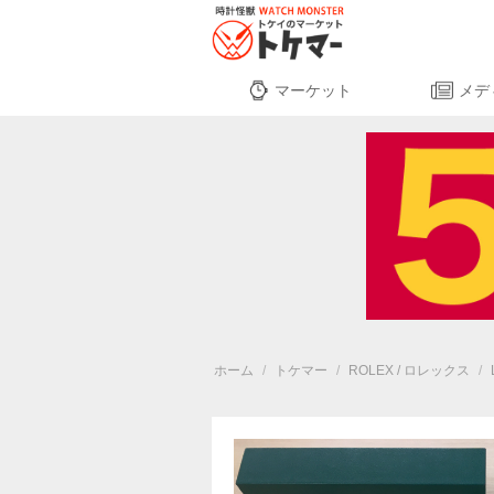
マーケット
メデ
ホーム
/
トケマー
/
ROLEX / ロレックス
/