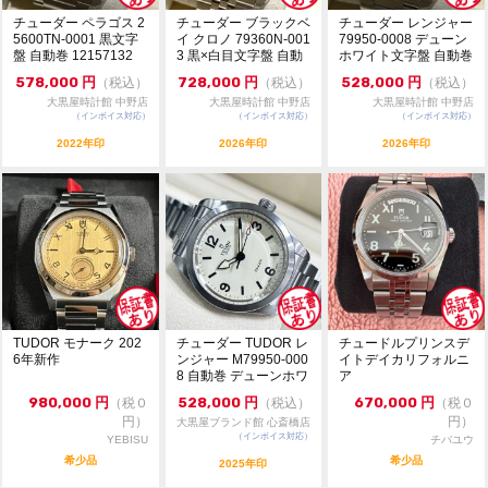
チューダー ペラゴス 2
チューダー ブラックベ
チューダー レンジャー
5600TN-0001 黒文字
イ クロノ 79360N-001
79950-0008 デューン
盤 自動巻 12157132
3 黒×白目文字盤 自動
ホワイト文字盤 自動巻
巻 ...
美品...
578,000
円
728,000
円
528,000
円
（税込）
（税込）
（税込）
大黒屋時計館 中野店
大黒屋時計館 中野店
大黒屋時計館 中野店
（インボイス対応）
（インボイス対応）
（インボイス対応）
2022年印
2026年印
2026年印
TUDOR モナーク 202
チューダー TUDOR レ
チュードルプリンスデ
6年新作
ンジャー M79950-000
イトデイカリフォルニ
8 自動巻 デューンホワ
ア
イ...
980,000
円
528,000
円
670,000
円
（税０
（税込）
（税０
円）
円）
大黒屋ブランド館 心斎橋店
（インボイス対応）
YEBISU
チバユウ
希少品
希少品
2025年印