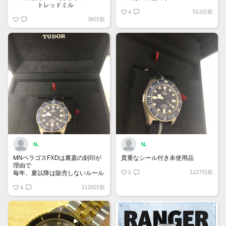
トレッドミル
513日前
4
38日前
N.
N.
MNペラゴスFXDは裏蓋の刻印が
貴重なシール付き未使用品
理由で
1127日前
毎年、夏以降は販売しないルール
5
があるらしい
1120日前
4