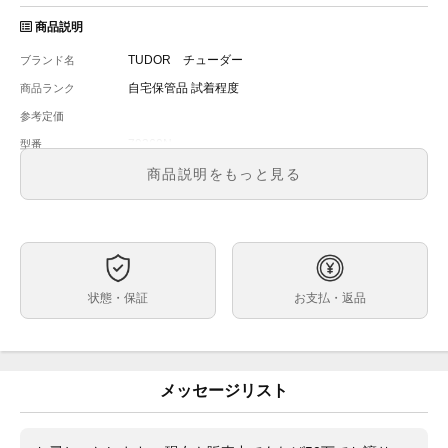
商品説明
TUDOR チューダー
ブランド名
自宅保管品 試着程度
商品ランク
参考定価
79360N
型番
メンズ
メンズ・レディース
商品説明をもっと見る
ホワイト
文字盤
自動巻
ムーブメント
41mm
ケースサイズ
約17cm
ベルト内周
状態・保証
お支払・返品
ステンレス
ケース素材
あり
メーカー保証書の有無
画像の物全て
付属品
メッセージリスト
新品購入後、試着程度の極美品
状態
購入後、試着程度の時計です。
コメント
私的ではありますがチリ傷も見当たらない極美品ですの