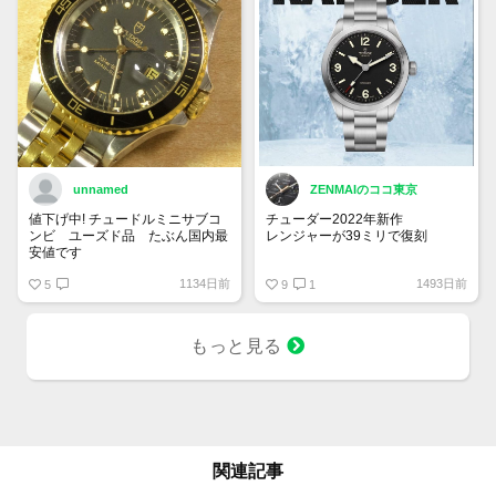
unnamed
ZENMAIのココ東京
値下げ中! チュードルミニサブコ
チューダー2022年新作
ンビ ユーズド品 たぶん国内最
レンジャーが39ミリで復刻
安値です
ブレスレット仕様のM79950-
1134日前
1493日前
5
0001が347,600円
9
1
レザー・ラバーストラップの
M79950-0002が311,300円
ファブリックストラップの
もっと見る
M79950-0003が311,300円
良いですねぇ
関連記事