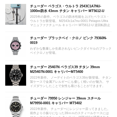
チューダー ペラゴス・ウルトラ 2543C1A7NU-
1000m防水 43mm チタン キャリバー MT5612-U
2025年の新作。ペラゴスの防水性能を上げたペラゴス・
ウルトラが新登場。 M2543c1a7nu-0001 Pelagos Ultra
マニュファクチュール キャリバー MT5612-U 逆回転防止
ベゼル チタニウム製ブレスレット 付属ストラップ
¥839,300...
チューダー ブラックベイ・クロノ ピンク 79360N-
0019
わずかな数量しか生産されないピンクダイヤルのブラック
ベイクロノが登場。
チューダー 25407N ペラゴス39 チタン 39mm
M25407N-0001 キャリバーMT5400
2022年新作。 ノーデイトのペラゴス39が新登場。 チタン
製ケースで金属アレルギーにも優しく軽いのが魅力。 サ
イズダウンしたことで女性も着けることができます。
チューダー 79950 レンジャー 39mm スチール
M79950-0001 キャリバー MT5402
2022年新作。 チューダーにレンジャー戻ってきました。
前作より小振りになった39ｍｍのスティールケースには