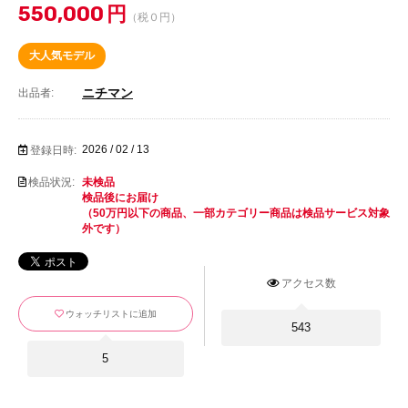
550,000
円
（税０円）
大人気モデル
ニチマン
出品者:
2026 / 02 / 13
登録日時:
検品状況:
未検品
検品後にお届け
（50万円以下の商品、一部カテゴリー商品は検品サービス対象
外です）
アクセス数
ウォッチリストに追加
543
5