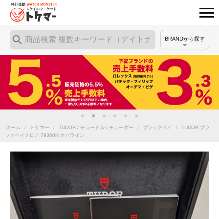
BRANDから探す
ホーム
/
トケマー
/
TUDOR / チュードル / チューダー
/
ブラックベイ
/
TUDOR ブラ
ックベイクロノ 79360N オパライン