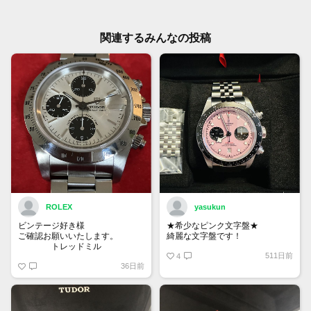
関連するみんなの投稿
ROLEX
yasukun
ビンテージ好き様
★希少なピンク文字盤★
ご確認お願いいたします。
綺麗な文字盤です！
トレッドミル
511日前
4
36日前