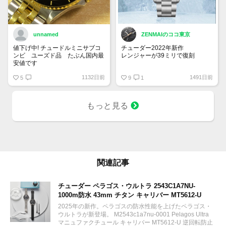
unnamed
ZENMAIのココ東京
値下げ中! チュードルミニサブコ
チューダー2022年新作
ンビ ユーズド品 たぶん国内最
レンジャーが39ミリで復刻
安値です
ブレスレット仕様のM79950-
1132日前
1491日前
5
0001が347,600円
9
1
レザー・ラバーストラップの
M79950-0002が311,300円
ファブリックストラップの
もっと見る
M79950-0003が311,300円
良いですねぇ
関連記事
チューダー ペラゴス・ウルトラ 2543C1A7NU-
1000m防水 43mm チタン キャリバー MT5612-U
2025年の新作。ペラゴスの防水性能を上げたペラゴス・
ウルトラが新登場。 M2543c1a7nu-0001 Pelagos Ultra
マニュファクチュール キャリバー MT5612-U 逆回転防止