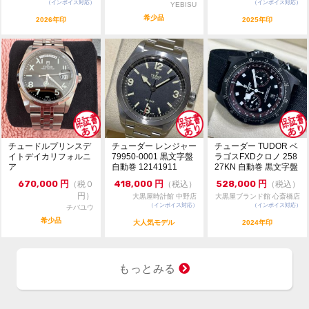
（インボイス対応）
（インボイス対応）
YEBISU
希少品
2026年印
2025年印
チュードルプリンスデ
チューダー レンジャー
チューダー TUDOR ベ
イトデイカリフォルニ
79950-0001 黒文字盤
ラゴスFXDクロノ 258
ア
自動巻 12141911
27KN 自動巻 黒文字盤
中...
670,000
円
418,000
円
528,000
円
（税０
（税込）
（税込）
円）
大黒屋時計館 中野店
大黒屋ブランド館 心斎橋店
（インボイス対応）
（インボイス対応）
チバユウ
希少品
大人気モデル
2024年印
もっとみる