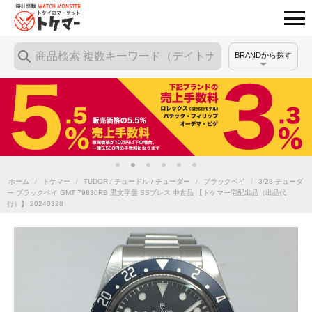
BRANDから探す
ホーム
/
トケマー
/
TUDOR / チュードル / チューダー
/
ブラックベイ
/
3/28 チューダ
ー ブラックベイ GMT 79830RB 黒文字盤 SSブレス 中古品 【トケマー宅配出品（出品代
行）】 20240328