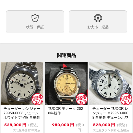
自動巻
ムーブメント
約41mm
ケースサイズ
最大約19.5cm（余り駒含む）
ベルト内周
状態・保証
お支払・返品
ステンレス
ケース素材
あり
メーカー保証書の有無
・箱・保証書（2022年5月印）・冊子・余り駒3個
付属品
関連商品
・日差約-1秒
状態
（タイムグラファー平置計測。計測環境により変動。参
考程度にお考えください。）
所々細かなキズがありますが、目立つ大きなキズ等はあ
りません。
ガラスにキズやカケはありません。
・価格交渉や問合せは『出品者に質問する』よりお願い
コメント
致します。
・価格交渉は希望金額をご提示ください。
チューダー レンジャー
TUDOR モナーク 202
チューダー TUDOR レ
・専用出品、取置不可。先着順販売。
79950-0008 デューン
6年新作
ンジャー M79950-000
ホワイト文字盤 自動巻
8 自動巻 デューンホワ
美品...
イ...
528,000
円
980,000
円
528,000
円
（税込）
（税０
（税込）
円）
大黒屋時計館 中野店
大黒屋ブランド館 心斎橋店