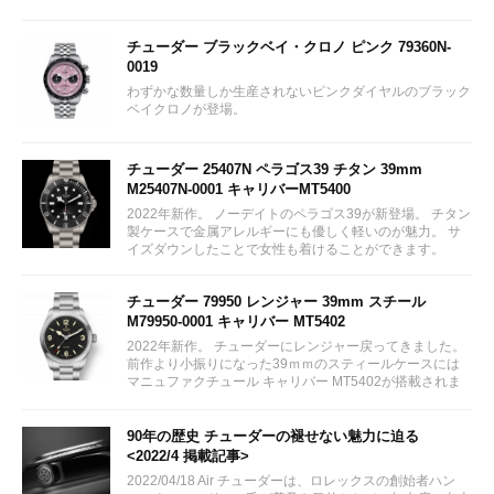
ベゼル チタニウム製ブレスレット 付属ストラップ
¥839,300...
チューダー ブラックベイ・クロノ ピンク 79360N-
0019
わずかな数量しか生産されないピンクダイヤルのブラック
ベイクロノが登場。
チューダー 25407N ペラゴス39 チタン 39mm
M25407N-0001 キャリバーMT5400
2022年新作。 ノーデイトのペラゴス39が新登場。 チタン
製ケースで金属アレルギーにも優しく軽いのが魅力。 サ
イズダウンしたことで女性も着けることができます。
チューダー 79950 レンジャー 39mm スチール
M79950-0001 キャリバー MT5402
2022年新作。 チューダーにレンジャー戻ってきました。
前作より小振りになった39ｍｍのスティールケースには
マニュファクチュール キャリバー MT5402が搭載されま
す。...
90年の歴史 チューダーの褪せない魅力に迫る
<2022/4 掲載記事>
2022/04/18 Air チューダーは、ロレックスの創始者ハン