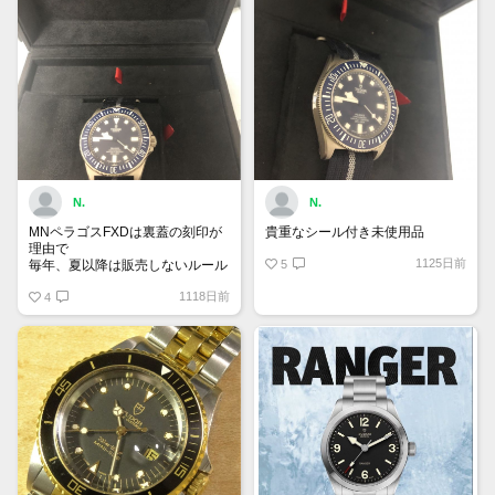
N.
N.
MNペラゴスFXDは裏蓋の刻印が
貴重なシール付き未使用品
理由で
1125日前
毎年、夏以降は販売しないルール
5
があるらしい
1118日前
4