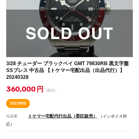
3/28 チューダー ブラックベイ GMT 79830RB 黒文字盤
SSブレス 中古品 【トケマー宅配出品（出品代行）】
20240328
360,000
円
（税込）
2022年印
トケマー宅配代行出品（委託販売）
出品者:
（インボイス対
応）