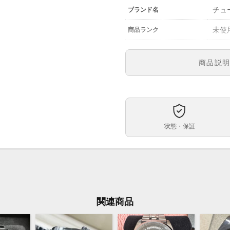
チュー
ブランド名
未使
商品ランク
参考定価
商品説
7993
型番
メン
メンズ・レディース
デュ
文字盤
状態・保証
自動
ムーブメント
36m
ケースサイズ
約1
ベルト内周
す。
関連商品
ステ
ケース素材
あり
メーカー保証書の有無