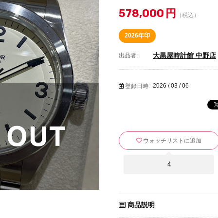
578,000
円
（税込）
2026年印
大黒屋時計館 中野店
出品者:
2026 / 03 / 06
登録日時:
ウォッチリストに追加
4
商品説明