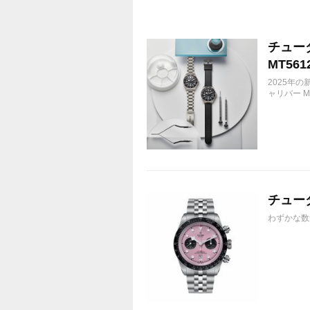
チューダ
MT561
2025年の
ャリバー M
チューダ
わずかな数