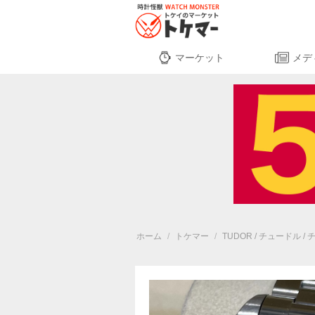
マーケット
メデ
ホーム
/
トケマー
/
TUDOR / チュードル /