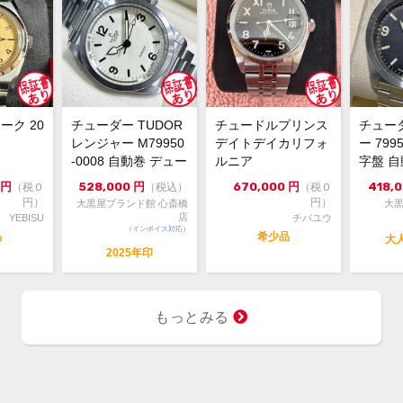
箱・
付属品
ブレ
状態
のお
20
コメント
ーク 20
チューダー TUDOR
チュードルプリンス
チュー
字盤
レンジャー M79950
デイトデイカリフォ
ー 799
視認
-0008 自動巻 デュー
ルニア
字盤 自動
イン
ンホワイ...
11
円
528,000
円
670,000
円
418,
（税０
（税込）
（税０
にも
円）
円）
大黒屋ブランド館 心斎橋
大黒
まだ
店
YEBISU
チバユウ
ぜひ
（インボイス対応）
品
希少品
大
2025年印
※店
切れ
庫の
もっとみる
※価
ジで
ん。