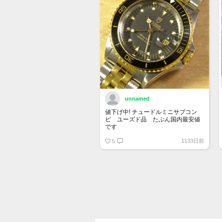
unnamed
値下げ中! チュードルミニサブコン
ビ ユーズド品 たぶん国内最安値
です
1133日前
5