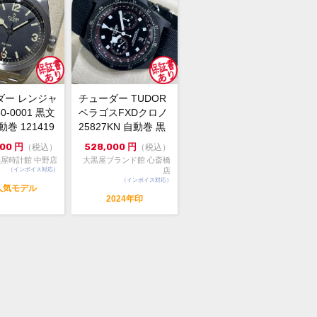
保証書(2026年2月印)・冊子・コマ×1
スレット調整の施されている未使用品
品物です。
25年新作、マットなデューンホワイト文
ダー レンジャ
チューダー TUDOR
のレンジャーが入荷いたしました！
50-0001 黒文
ベラゴスFXDクロノ
性の良さ、オンオフ問わず使えるデザ
巻 121419
25827KN 自動巻 黒
、70時間のパワーリザーブと、実用的
文字盤 中...
000
円
528,000
円
（税込）
（税込）
優れている1本でございます。
屋時計館 中野店
大黒屋ブランド館 心斎橋
まだ出回りも多くないお品物です。
（インボイス対応）
店
お早めにご検討くださいませ。
（インボイス対応）
人気モデル
2024年印
頭でも販売をしておりますので、売り
の際はご了承ください。ご来店前に在
有無のご確認をお勧めします。
格に関してのお問い合わせはメッセー
ご質問頂いてもお答えしておりませ
直接店頭へお問い合わせください。