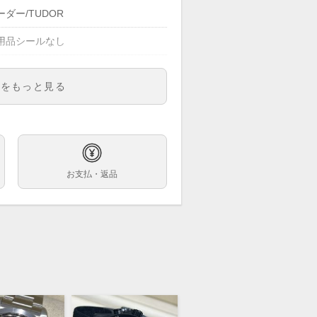
ダー/TUDOR
用品シールなし
明をもっと見る
0-007
ズ
ーンホワイト文字盤
お支払・返品
巻
m
7.5cm ※1コマ外れた状態での計測で
ンレス