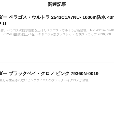
関連記事
ー ペラゴス・ウルトラ 2543C1A7NU- 1000m防水 
2-U
新作。ペラゴスの防水性能を上げたペラゴス・ウルトラが新登場。 M2543c1a7nu-0001 
T5612-U 逆回転防止ベゼル チタニウム製ブレスレット 付属ストラップ ¥839,300...
ー ブラックベイ・クロノ ピンク 79360N-0019
量しか生産されないピンクダイヤルのブラックベイクロノが登場。