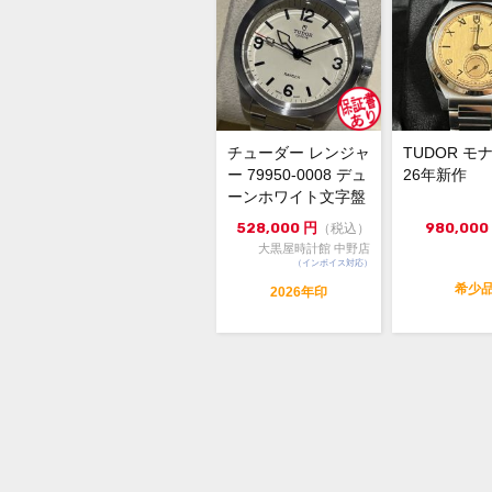
チューダー レンジャ
TUDOR モナ
ー 79950-0008 デュ
26年新作
ーンホワイト文字盤
自動巻 美品...
528,000
円
980,000
（税込）
大黒屋時計館 中野店
（インボイス対応）
希少
2026年印