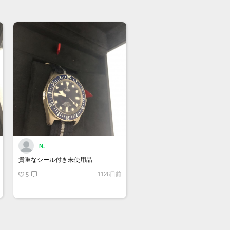
い合わせ先
屋 時計館中野店
03-5318-5250
N.
貴重なシール付き未使用品
1126日前
5