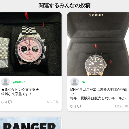
お問
関連するみんなの投稿
大黒
TEL:
yasukun
N.
★希少なピンク文字盤★
MNペラゴスFXDは裏蓋の刻印が理由
綺麗な文字盤です！
で
毎年、夏以降は販売しないルールが
512日前
4
あるらしい
1119日前
4