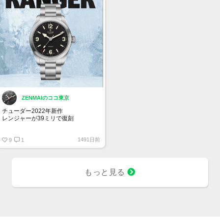
ZENMAIのココ東京
チューダー2022年新作
レンジャーが39ミリで復刻
ブレスレット仕様のM79950-0001が
1491日前
347,600円
9
1
レザー・ラバーストラップの
M79950-0002が311,300円
ファブリックストラップのM79950-
0003が311,300円
もっと見る
良いですねぇ