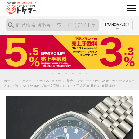
BRANDから探す
ホーム
/
トケマー
/
OMEGA / オメガ
/
希少 アンティーク OMEGA オメガ シーマスター
クロノグラフ ST 176.005 ブルー文字盤 ST176005 正規店OH暦あり OH済 本物