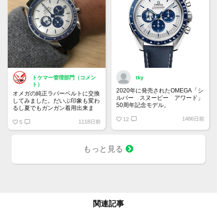
トケマー管理部門（コメン
tky
ト）
2020年に発売されたOMEGA「シ
オメガの純正ラバーベルトに交換
ルバー スヌーピー アワード」
してみました。だいぶ印象も変わ
50周年記念モデル。
るし夏でもガンガン着用出来ま
9時位置の可愛らしいスヌーピー
す！
1486日前
とベゼルやインダイヤルの少し暗
12
1118日前
5
いブルーが宇宙を感じさせていて
印象的です。クロノグラフを起動
すると裏蓋に宇宙旅行中のスヌー
もっと見る
ピーが現れるというユニークなモ
デル。
関連記事