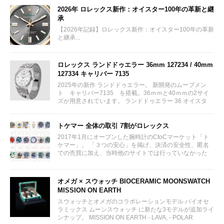
2026年 ロレックス新作：オイスター100年の革新と継
承
【2026年記録】ロレックス新作：オイスター100年の革新
と継承...
ロレックス ランドドゥエラー 36mm 127234 / 40mm
127334 キャリバー 7135
2025年の新作 ランドドゥエラー。 新開発のムーブメン
ト キャリバー7135 を搭載。36ｍｍと40ｍｍの2サイ
ズが用意されています。 ランドドゥエラー 36 オイスタ
ー、36 mm、オイスタースチール＆ホワイトゴールド リ
ファレンス 127234 ¥ 2,115,300...
トケマー 全体の取引 7割がロレックス
2017年1月にオープンした腕時計のCtoCマーケット「ト
ケマー」。 「３つの安心」を掲げ、決済の安全性、匿名
での売買に加え、当時他のサイトでは行っていなかった
（大黒屋の）鑑定/検品サービス、このユーザビリティに
富んだサービスが特徴です。...
オメガ × スウォッチ BIOCERAMIC MOONSWATCH
MISSION ON EARTH
スウォッチとオメガのコラボレーションモデル バイオセ
ラミックス ムーンスウォッチ に新たな3モデルが追加ライ
ンナップ。 MISSION ON EARTH - LAVA, - POLAR