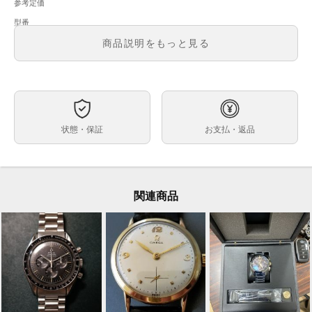
参考定価
型番
メンズ・レディース
商品説明をもっと見る
文字盤
ムーブメント
ケースサイズ
ベルト内周
状態・保証
お支払・返品
素材
付属品
保証期間
関連商品
全体的にキズおよび経年劣化が見られますが、アンティ
状態
ークとしては
比較的良好なコンディションです
ベルトに強い伸びが見られます
ブランド OMEGA オメガ
コメント
品名 シーマスター クロノグラフ