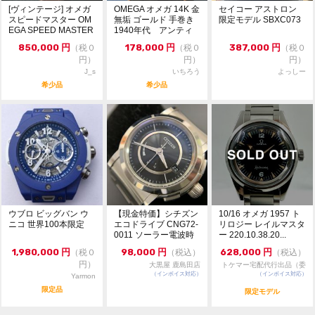
型番 ST 176.005
[ヴィンテージ] オメガ
OMEGA オメガ 14K 金
セイコー アストロン
スピードマスター OM
無垢 ゴールド 手巻き
限定モデル SBXC073
EGA SPEED MASTER
1940年代 アンティ
文字盤色 ブルー
...
ーク
850,000
円
178,000
円
387,000
円
（税０
（税０
（税０
サイズ 48mm×41mm リューズ含まず
円）
円）
円）
J_s
いちろう
よっしー
うでまわり 最大約17.7cm
希少品
希少品
メンズサイズ
自動巻
日差 +3秒 参考値
素材 ステンレス
社外ブレスレット *伸びあり
ウブロ ビッグバン ウ
【現金特価】シチズン
10/16 オメガ 1957 ト
ニコ 世界100本限定
エコドライブ CNG72-
リロジー レイルマスタ
オメガ純正バックル
0011 ソーラー電波時
ー 220.10.38.20...
計 シリー...
1,980,000
円
98,000
円
628,000
円
（税０
（税込）
（税込）
2011年11月 正規店にてオーバーホール済み(スイス送
円）
大黒屋 鹿島田店
トケマー宅配代行出品（委
り・納品書あり・10万6000円)
（インボイス対応）
（インボイス対応）
託販売）
Yarmon
限定品
限定モデル
2018年12月 専門業者にてオーバーホール済み