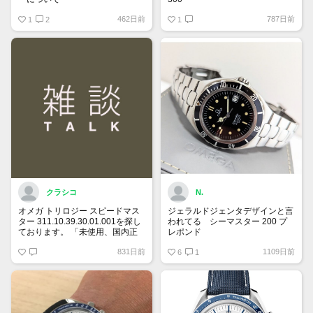
国内正規ギャラでフルコマ付属品
462日前
787日前
保証書にはREF:35205300とある
1
2
全て有り綺麗な個体をお持ちで
1
のですが、裏蓋の内側を見ると
90万円前後で譲って頂ける方、
175 0084
宜しくお願い致します。
375 0084
とあります。どちらがリファレン
スナンバーなのでしょうか？
クラシコ
N.
オメガ トリロジー スピードマス
ジェラルドジェンタデザインと言
ター 311.10.39.30.01.001を探し
われてる シーマスター 200 プ
ております。 「未使用、国内正
レポンド
規ギャランティー、付属品全て有
自動巻、ラージサイズ、ベンツ針
831日前
1109日前
り希望」 予算は120万円です。
は貴重
6
1
宜しくお願い致します。