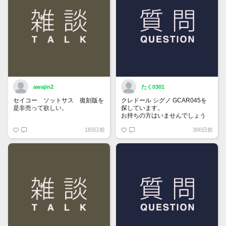
awajin2
たく0301
セイコー ソットサス 復刻版を
クレドール シグノ GCAR045を
是非売って欲しい。
探しています。
お持ちの方はいませんでしょう
か。
183日前
300日前