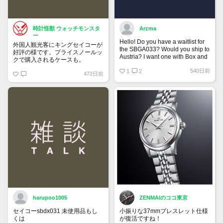
時計怪獣 ウォッチモンスタ
Arzma
ー
Hello! Do you have a waitlist for
外国人観光客にキングセイコーが
the SBGA033? Would you ship to
好評の様です。プライスノールッ
Austria? I want one with Box and
クで購入されるケースも。
Papers.
540日前
1
2
472日前
harupoo1005
ZENMAIのココ東京
セイコーsbdx031 未使用品もし
小振りな37mmブレスレット仕様
くは
が復活ですね！