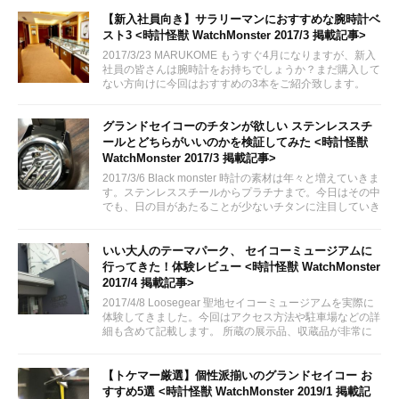
りたいと思います。
【新入社員向き】サラリーマンにおすすめな腕時計ベ
スト3 <時計怪獣 WatchMonster 2017/3 掲載記事>
2017/3/23 MARUKOME もうすぐ4月になりますが、新入
社員の皆さんは腕時計をお持ちでしょうか？まだ購入して
ない方向けに今回はおすすめの3本をご紹介致します。
グランドセイコーのチタンが欲しい ステンレススチ
ールとどちらがいいのかを検証してみた <時計怪獣
WatchMonster 2017/3 掲載記事>
2017/3/6 Black monster 時計の素材は年々と増えていきま
す。ステンレススチールからプラチナまで。今日はその中
でも、日の目があたることが少ないチタンに注目していき
ます。
いい大人のテーマパーク、 セイコーミュージアムに
行ってきた！体験レビュー <時計怪獣 WatchMonster
2017/4 掲載記事>
2017/4/8 Loosegear 聖地セイコーミュージアムを実際に
体験してきました。今回はアクセス方法や駐車場などの詳
細も含めて記載します。 所蔵の展示品、収蔵品が非常に
素晴らしかった！セイコーの歴史を感じ、腕時計がさらに
好きになったかも。
【トケマー厳選】個性派揃いのグランドセイコー お
すすめ5選 <時計怪獣 WatchMonster 2019/1 掲載記