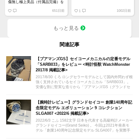
傷無し極上美品（付属品完備）を
35万円程度で探しています。
グランドセイコー SBGW305
651日前
1002日前
1
もっと見る
関連記事
【プアマンズGS】セイコーメカニカルの定番モデル
「SARB033」をレビュー <時計怪獣 WatchMonster
2017/8 掲載記事>
2017/8/30 くろ ロングセラーモデルとして国内外問わず根
強く支持されているセイコーメカニカル「SARB033」。
安価な割に堅実な造りから「プアマンズGS（グランドセ
イコー）」とも呼ばれる人気モデルを手に入れたのでレビ
ューしてみます。
【腕時計レビュー】グランドセイコー 創業140周年記
念限定モデル エボリューション 9 コレクション
SLGA007 <2022/6 掲載記事>
2022/6/3 こふ 1582文字 日本を代表する高級時計メーカー
グランドセイコー(Grand Seiko) 。 今回は2021年発表モ
デル「創業140周年記念限定モデル SLGA007」を実際手
に取る機会がございましたので、実機レビューをしてまい