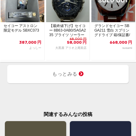
セイコー アストロン
【最終値下げ】セイコ
グランドセイコー SB
限定モデル SBXC073
ー 8B63-0AB0/SAGA2
GA211 雪白 スプリン
35 ブライツ ソーラー
グドライブ 箱/保証書/
68,000
円
クォ...
余りコマ
387,000
円
58,000
円
668,000
円
よっしー
大黒屋 アリオ上尾前店
susami
もっとみる
関連するみんなの投稿