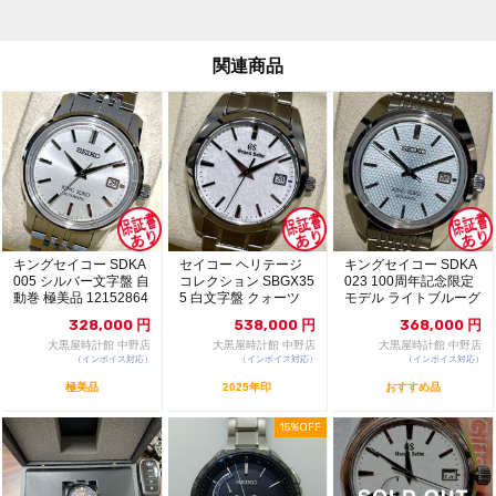
関連商品
キングセイコー SDKA
セイコー ヘリテージ
キングセイコー SDKA
005 シルバー文字盤 自
コレクション SBGX35
023 100周年記念限定
動巻 極美品 12152864
5 白文字盤 クォーツ
モデル ライトブルーグ
極美品 1...
リーン文字...
328,000
円
538,000
円
368,000
円
大黒屋時計館 中野店
大黒屋時計館 中野店
大黒屋時計館 中野店
（インボイス対応）
（インボイス対応）
（インボイス対応）
極美品
2025年印
おすすめ品
15%OFF