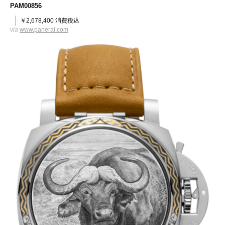
PAM00856
￥2,678,400 消費税込
via
www.panerai.com