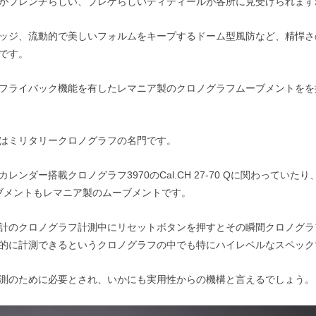
がフレンチらしい、ブレゲらしいディティールが各所に見受けられます
ッジ、流動的で美しいフォルムをキープするドーム型風防など、精悍さ
です。
フライバック機能を有したレマニア製のクロノグラフムーブメントをを
はミリタリークロノグラフの名門です。
レンダー搭載クロノグラフ3970のCal.CH 27-70 Qに関わってい
ムーブメントもレマニア製のムーブメントです。
計のクロノグラフ計測中にリセットボタンを押すとその瞬間クロノグラ
的に計測できるというクロノグラフの中でも特にハイレベルなスペック
測のために必要とされ、いかにも実用性からの機構と言えるでしょう。