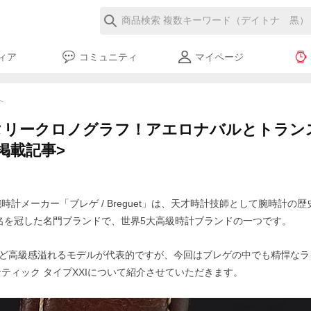
ィア
コミュニティ
マイページ
へ
タリークロノグラフ！アエロナバルとトラン
1 掲載記事>
時計メーカー「ブレゲ / Breguet」は、天才時計技師として腕時計の
名を冠した名門ブランドで、世界5大高級時計ブランドの一つです。
ど高級感溢れるモデルが代表的ですが、今回はブレゲの中でも精悍なラ
ティック タイプXXIについて紹介させていただきます。