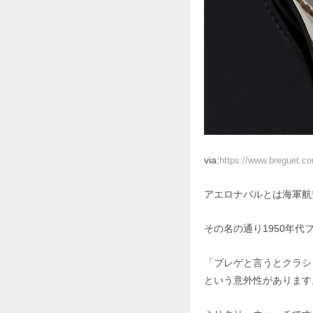
via:
https://www.breguet.co
アエロナバルとは海軍航
その名の通り1950年
「ブレゲと言うとクラシ
という意外性があります