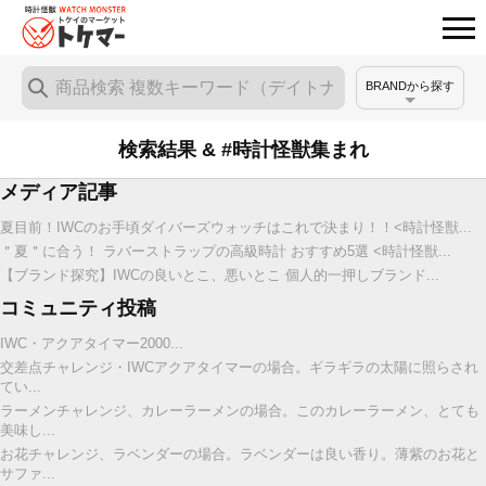
BRANDから探す
検索結果 & #時計怪獣集まれ
メディア記事
夏目前！IWCのお手頃ダイバーズウォッチはこれで決まり！！<時計怪獣...
＂夏＂に合う！ ラバーストラップの高級時計 おすすめ5選 <時計怪獣...
【ブランド探究】IWCの良いとこ、悪いとこ 個人的一押しブランド...
コミュニティ投稿
IWC・アクアタイマー2000...
交差点チャレンジ・IWCアクアタイマーの場合。ギラギラの太陽に照らされ
てい...
ラーメンチャレンジ、カレーラーメンの場合。このカレーラーメン、とても
美味し...
お花チャレンジ、ラベンダーの場合。ラベンダーは良い香り。薄紫のお花と
サファ...