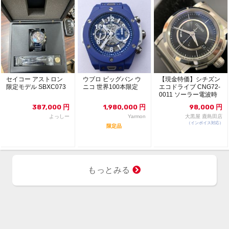
セイコー アストロン
ウブロ ビッグバン ウ
【現金特価】シチズン
限定モデル SBXC073
ニコ 世界100本限定
エコドライブ CNG72-
0011 ソーラー電波時
計 シリー...
387,000
円
1,980,000
円
98,000
円
よっしー
Yarmon
大黒屋 鹿島田店
（インボイス対応）
限定品
もっとみる