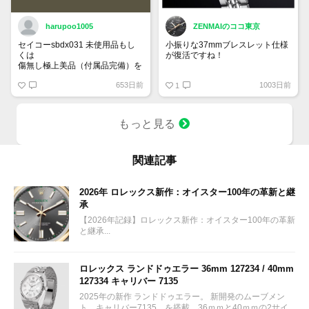
harupoo1005
ZENMAIのココ東京
セイコーsbdx031 未使用品もし
小振りな37mmブレスレット仕様
くは
が復活ですね！
傷無し極上美品（付属品完備）を
35万円程度で探しています。
グランドセイコー SBGW305
653日前
1003日前
1
もっと見る
関連記事
2026年 ロレックス新作：オイスター100年の革新と継
承
【2026年記録】ロレックス新作：オイスター100年の革新
と継承...
ロレックス ランドドゥエラー 36mm 127234 / 40mm
127334 キャリバー 7135
2025年の新作 ランドドゥエラー。 新開発のムーブメン
ト キャリバー7135 を搭載。36ｍｍと40ｍｍの2サイ