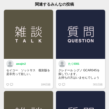
関連するみんなの投稿
awajin2
たく0301
セイコー ソットサス 復刻版を
クレドール シグノ GCAR045を
是非売って欲しい。
探しています。
お持ちの方はいませんでしょう
か。
184日前
301日前