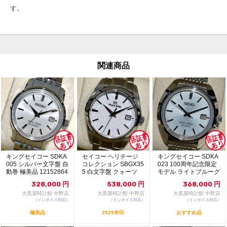
す。
関連商品
キングセイコー SDKA
セイコー ヘリテージ
キングセイコー SDKA
005 シルバー文字盤 自
コレクション SBGX35
023 100周年記念限定
動巻 極美品 12152864
5 白文字盤 クォーツ
モデル ライトブルーグ
極美品 1...
リーン文字...
328,000
円
538,000
円
368,000
円
大黒屋時計館 中野店
大黒屋時計館 中野店
大黒屋時計館 中野店
（インボイス対応）
（インボイス対応）
（インボイス対応）
極美品
2025年印
おすすめ品