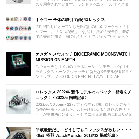
ズが用意されています。 ランドドゥエラー 36 オイスタ
ー、36 mm、オイスタースチール＆ホワイトゴールド リ
ファレンス 127234 ¥ 2,115,300...
トケマー 全体の取引 7割がロレックス
2017年1月にオープンした腕時計のCtoCマーケット「ト
ケマー」。 「３つの安心」を掲げ、決済の安全性、匿名
での売買に加え、当時他のサイトでは行っていなかった
（大黒屋の）鑑定/検品サービス、このユーザビリティに
富んだサービスが特徴です。...
オメガ × スウォッチ BIOCERAMIC MOONSWATCH
MISSION ON EARTH
スウォッチとオメガのコラボレーションモデル バイオセ
ラミックス ムーンスウォッチ に新たな3モデルが追加ライ
ンナップ。 MISSION ON EARTH - LAVA, - POLAR
LIGHTS, - DESERT...
ロレックス 2022年 新作モデルのスペック・相場をチ
ェック！ <2022/6 掲載記事>
2022/06/10 Jenny 2275文字 今年3月末、ロレックスから
新作が発表されました。5月〜6月になると新作のデリバ
リーが本格的に始まり、そして二次流通市場に出回り始め
ました。まだ出回りが少ない分相場が読みづらいモデルで
はございますが楽しみですね。...
平成最後だし、どうしてもロレックスが欲しい・・・
<時計怪獣 WatchMonster 2018/12 掲載記事>