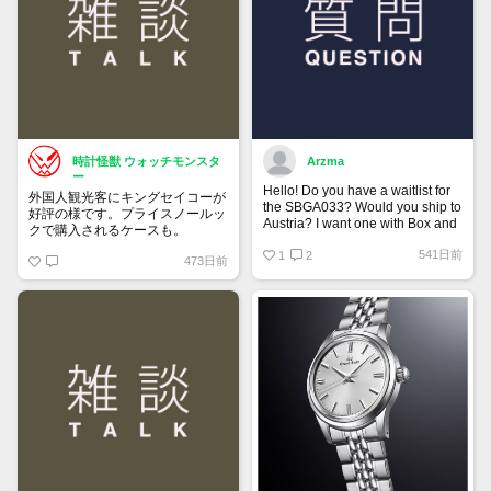
時計怪獣 ウォッチモンスタ
Arzma
ー
Hello! Do you have a waitlist for
外国人観光客にキングセイコーが
the SBGA033? Would you ship to
好評の様です。プライスノールッ
Austria? I want one with Box and
クで購入されるケースも。
Papers.
541日前
1
2
473日前