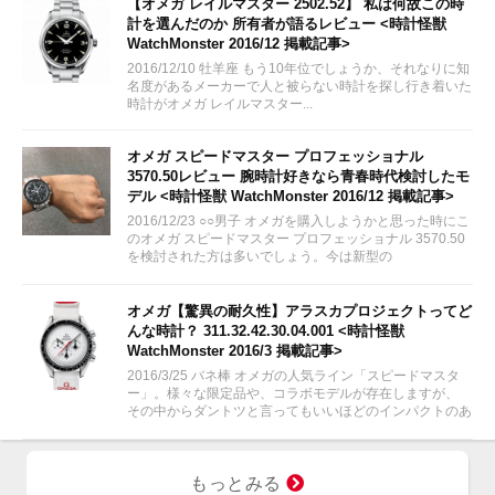
【オメガ レイルマスター 2502.52】 私は何故この時
計を選んだのか 所有者が語るレビュー <時計怪獣
WatchMonster 2016/12 掲載記事>
2016/12/10 牡羊座 もう10年位でしょうか、それなりに知
名度があるメーカーで人と被らない時計を探し行き着いた
時計がオメガ レイルマスター...
オメガ スピードマスター プロフェッショナル
3570.50レビュー 腕時計好きなら青春時代検討したモ
デル <時計怪獣 WatchMonster 2016/12 掲載記事>
2016/12/23 ○○男子 オメガを購入しようかと思った時にこ
のオメガ スピードマスター プロフェッショナル 3570.50
を検討された方は多いでしょう。今は新型の
311.30.42.30.01.005が出ていますが、やはり青春の腕時
計いえばこのオメガ...
オメガ【驚異の耐久性】アラスカプロジェクトってど
んな時計？ 311.32.42.30.04.001 <時計怪獣
WatchMonster 2016/3 掲載記事>
2016/3/25 バネ棒 オメガの人気ライン「スピードマスタ
ー」。様々な限定品や、コラボモデルが存在しますが、
その中からダントツと言ってもいいほどのインパクトのあ
る時計を今回ご紹介します！
もっとみる