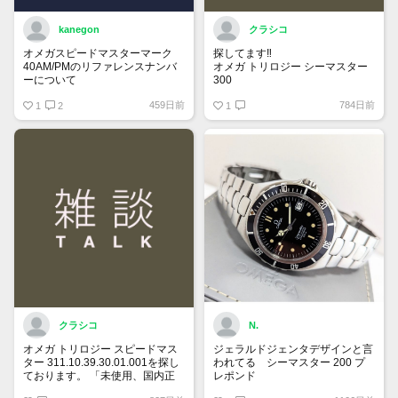
kanegon
クラシコ
オメガスピードマスターマーク
探してます‼️
40AM/PMのリファレンスナンバ
オメガ トリロジー シーマスター
ーについて
300
国内正規ギャラでフルコマ付属品
459日前
784日前
保証書にはREF:35205300とある
1
2
全て有り綺麗な個体をお持ちで
1
のですが、裏蓋の内側を見ると
90万円前後で譲って頂ける方、
175 0084
宜しくお願い致します。
375 0084
とあります。どちらがリファレン
スナンバーなのでしょうか？
クラシコ
N.
オメガ トリロジー スピードマス
ジェラルドジェンタデザインと言
ター 311.10.39.30.01.001を探し
われてる シーマスター 200 プ
ております。 「未使用、国内正
レポンド
規ギャランティー、付属品全て有
自動巻、ラージサイズ、ベンツ針