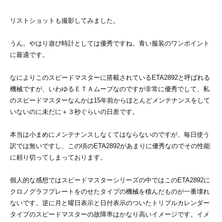
リストショットも撮影してみました。
うん。やはり遊び時計としては優秀ですね。青い服装のワンポイント
に最適です。
なによりこのスピードマスターに搭載されているETA2892と呼ばれる
機械ですが、いわゆるＥＴＡムーブなのですが非常に優秀でして、私
のスピードマスターなんかは15年前からほとんどメンテナンスをして
いないのに未だに＋３秒ぐらいの日差です。
本当は小まめにメンテナンスしなくてはならないのですが、毎日使う
訳では無いですし、この頃のETA2892があまりに優秀なのでその性能
に頼り切ってしまっております。
個人的な感想ではスピードマスターシリーズの中ではこのETA2892に
クロノグラフプレートをのせたタイプの機械を積んだものが一番壊れ
ないです。逆に月と曜日表示と日付表示のついたトリプルカレンダー
タイプのスピードマスターの故障率はかなり高いイメージです。イメ