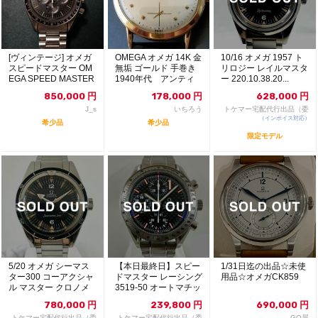
[ヴィンテージ] オメガ
OMEGA オメガ 14K 金
10/16 オメガ 1957 ト
スピードマスター OM
無垢 ゴールド 手巻き
リロジー レイルマスタ
EGA SPEED MASTER
1940年代 アンティ
ー 220.10.38.20...
...
ーク
850,000
円
178,000
円
628,000
円
J_s
いちろう
トケマー宅配代行出品（委
（インボイス対応）
託販売）
希少品
希少品
限定モデル
5/20 オメガ シーマス
【本日最終日】スピー
1/31日迄の出品☆未使
ター300 コーアクシャ
ドマスター レーシング
用品☆オメガCK859
ル マスター クロノメ
3519-50 オートマチッ
ーター 6...
ク シュー...
780,000
円
239,800
円
690,000
円
トケマー宅配代行出品（委
トケマー宅配代行出品（委
GO屋