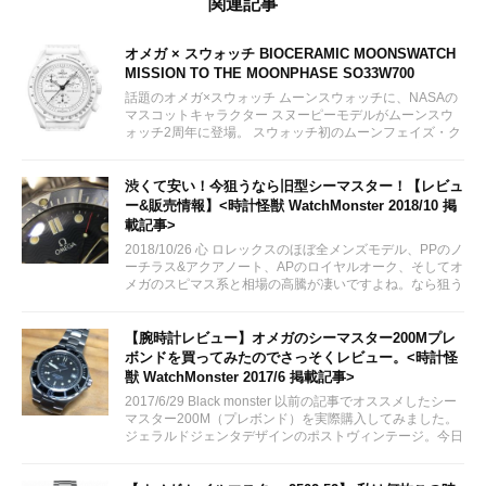
関連記事
オメガ × スウォッチ BIOCERAMIC MOONSWATCH
MISSION TO THE MOONPHASE SO33W700
話題のオメガ×スウォッチ ムーンスウォッチに、NASAの
マスコットキャラクター スヌーピーモデルがムーンスウ
ォッチ2周年に登場。 スウォッチ初のムーンフェイズ・ク
ロノグラフモデルとして2024年3月26日に販売予定。 女
性にも人気が出そうなオールホワイトカラー。限定モデル
ではありません。...
渋くて安い！今狙うなら旧型シーマスター！【レビュ
ー&販売情報】<時計怪獣 WatchMonster 2018/10 掲
載記事>
2018/10/26 心 ロレックスのほぼ全メンズモデル、PPのノ
ーチラス&アクアノート、APのロイヤルオーク、そしてオ
メガのスピマス系と相場の高騰が凄いですよね。なら狙う
はシーマスでは？！
【腕時計レビュー】オメガのシーマスター200Mプレ
ボンドを買ってみたのでさっそくレビュー。<時計怪
獣 WatchMonster 2017/6 掲載記事>
2017/6/29 Black monster 以前の記事でオススメしたシー
マスター200M（プレボンド）を実際購入してみました。
ジェラルドジェンタデザインのポストヴィンテージ。今日
はのんびりとレビューしていきたいと思います。