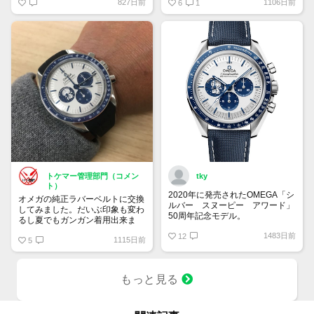
827日前
1106日前
り希望」 予算は120万円です。
は貴重
6
1
宜しくお願い致します。
トケマー管理部門（コメン
tky
ト）
2020年に発売されたOMEGA「シ
オメガの純正ラバーベルトに交換
ルバー スヌーピー アワード」
してみました。だいぶ印象も変わ
50周年記念モデル。
るし夏でもガンガン着用出来ま
9時位置の可愛らしいスヌーピー
す！
1483日前
とベゼルやインダイヤルの少し暗
12
1115日前
5
いブルーが宇宙を感じさせていて
印象的です。クロノグラフを起動
すると裏蓋に宇宙旅行中のスヌー
もっと見る
ピーが現れるというユニークなモ
デル。