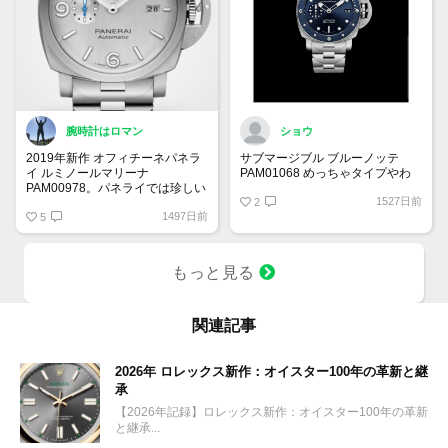
腕時計はロマン
ショウ
2019年新作 オフィチーネパネラ
サブマージブル ブルーノッテ
イ ルミノールマリーナ
PAM01068 めっちゃタイプやわ
PAM00978。パネライでは珍しい
1527日前
＂シルバーダイアル＂を採用した
2
1497日前
モデル。ケースバックはスケルト
5
ンとなっており、自社キャリバー
Cal.P9010を堪能できます！変わ
り種のパネライをお探しの方には
もっと見る
ぴったりかもしれません。
関連記事
2026年 ロレックス新作：オイスター100年の革新と継
承
【2026年記録】ロレックス新作：オイスター100年の革新
と継承...