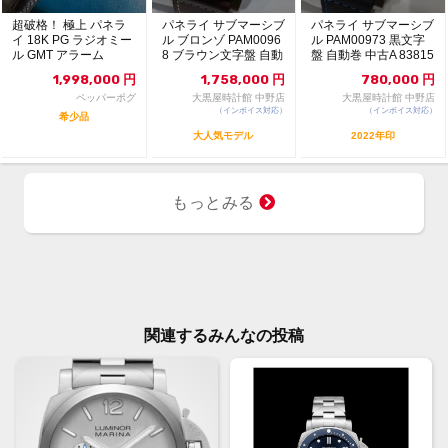
超破格！ 極上 パネラ
パネライ サブマーシブ
パネライ サブマーシブ
イ 18K PG ラジオミー
ル ブロンゾ PAM0096
ル PAM00973 黒文字
ル GMT アラーム
8 ブラウン文字盤 自動
盤 自動巻 中古A 83815
巻 11...
7367
1,998,000
円
1,758,000
円
780,000
円
ペッパーポグ
大黒屋時計館 中野店
大黒屋時計館 中野店
（インボイス対応）
（インボイス対応）
希少品
大人気モデル
2022年印
もっとみる
関連するみんなの投稿