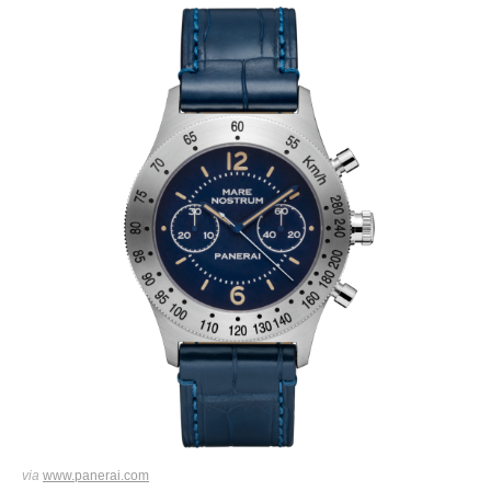
via
www.panerai.com