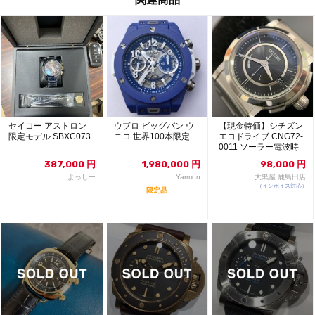
セイコー アストロン
ウブロ ビッグバン ウ
【現金特価】シチズン
限定モデル SBXC073
ニコ 世界100本限定
エコドライブ CNG72-
0011 ソーラー電波時
計 シリー...
387,000
円
1,980,000
円
98,000
円
よっしー
Yarmon
大黒屋 鹿島田店
（インボイス対応）
限定品