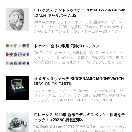
ロレックス ランドドゥエラー 36mm 127234 / 40mm
127334 キャリバー 7135
2025年の新作 ランドドゥエラー。 新開発のムーブメン
ト キャリバー7135 を搭載。36ｍｍと40ｍｍの2サイ
ズが用意されています。 ランドドゥエラー 36 オイスタ
ー、36 mm、オイスタースチール＆ホワイトゴールド リ
ファレンス 127234 ¥ 2,115,300...
トケマー 全体の取引 7割がロレックス
2017年1月にオープンした腕時計のCtoCマーケット「ト
ケマー」。 「３つの安心」を掲げ、決済の安全性、匿名
での売買に加え、当時他のサイトでは行っていなかった
（大黒屋の）鑑定/検品サービス、このユーザビリティに
富んだサービスが特徴です。...
オメガ × スウォッチ BIOCERAMIC MOONSWATCH
MISSION ON EARTH
スウォッチとオメガのコラボレーションモデル バイオセ
ラミックス ムーンスウォッチ に新たな3モデルが追加ライ
ンナップ。 MISSION ON EARTH - LAVA, - POLAR
LIGHTS, - DESERT...
ロレックス 2022年 新作モデルのスペック・相場をチ
ェック！ <2022/6 掲載記事>
2022/06/10 Jenny 2275文字 今年3月末、ロレックスから
新作が発表されました。5月〜6月になると新作のデリバ