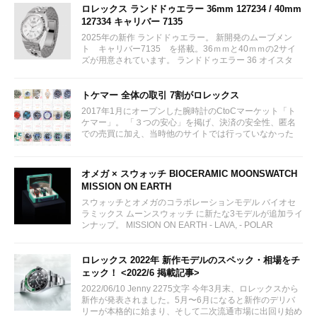
ロレックス ランドドゥエラー 36mm 127234 / 40mm
127334 キャリバー 7135
2025年の新作 ランドドゥエラー。 新開発のムーブメン
ト キャリバー7135 を搭載。36ｍｍと40ｍｍの2サイ
ズが用意されています。 ランドドゥエラー 36 オイスタ
ー、36 mm、オイスタースチール＆ホワイトゴールド リ
ファレンス 127234 ¥ 2,115,300...
トケマー 全体の取引 7割がロレックス
2017年1月にオープンした腕時計のCtoCマーケット「ト
ケマー」。 「３つの安心」を掲げ、決済の安全性、匿名
での売買に加え、当時他のサイトでは行っていなかった
（大黒屋の）鑑定/検品サービス、このユーザビリティに
富んだサービスが特徴です。...
オメガ × スウォッチ BIOCERAMIC MOONSWATCH
MISSION ON EARTH
スウォッチとオメガのコラボレーションモデル バイオセ
ラミックス ムーンスウォッチ に新たな3モデルが追加ライ
ンナップ。 MISSION ON EARTH - LAVA, - POLAR
LIGHTS, - DESERT...
ロレックス 2022年 新作モデルのスペック・相場をチ
ェック！ <2022/6 掲載記事>
2022/06/10 Jenny 2275文字 今年3月末、ロレックスから
新作が発表されました。5月〜6月になると新作のデリバ
リーが本格的に始まり、そして二次流通市場に出回り始め