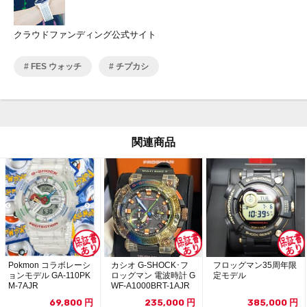
クラウドファンディング公式サイト
FES ウォッチ
チプカシ
関連商品
Pokmon コラボレーシ
カシオ G-SHOCK･フ
フロッグマン35周年限
ョンモデル GA-110PK
ロッグマン 電波時計 G
定モデル
M-7AJR
WF-A1000BRT-1AJR
69,800
円
235,000
円
385,000
円