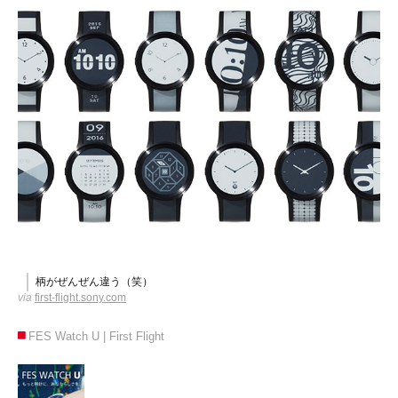
柄がぜんぜん違う（笑）
via
first-flight.sony.com
FES Watch U | First Flight