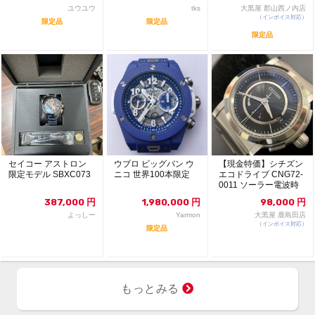
ユウユウ
tks
大黒屋 郡山西ノ内店
（インボイス対応）
限定品
限定品
限定品
セイコー アストロン
ウブロ ビッグバン ウ
【現金特価】シチズン
限定モデル SBXC073
ニコ 世界100本限定
エコドライブ CNG72-
0011 ソーラー電波時
計 シリー...
387,000
円
1,980,000
円
98,000
円
よっしー
Yarmon
大黒屋 鹿島田店
（インボイス対応）
限定品
もっとみる