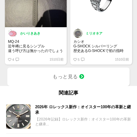
かいりきあき
ミリオネア
MQ-24
カシオ
近年稀に見るシンプル
G-SHOCK シルバーリング
違う呼び方は無かったのでしょう
歴史あるG-SHOCKで初の指時
か
計⁈
1510日前
1510日前
4
定番の八角系ベゼルにメタル感た
5
っぷりのシルバー素材。大人気の
DW-5600シリーズですが時計の
機能はないので注意を👌
もっと見る
7月初旬発売予定で往年のファン
は必見です！
関連記事
2026年 ロレックス新作：オイスター100年の革新と継
承
【2026年記録】ロレックス新作：オイスター100年の革新
と継承...