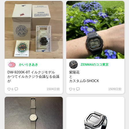
#UNITEDARROWS
#ユナイテッドアローズ
#AWG500UAJ .
かいりきあき
ZENMAIのココ東京
DW-9200K-8T イルクジモデル
紫陽花
かつてイルカクジラ会議なる会議
と
が
カスタムG-SHOCK
イルカとクジラが好きで買いまし
1504日前
1509日前
たが思ったよりイルカクジラ要素
6
休日はG-SHOCKばかり
9
は無いです
35周年記念モデル