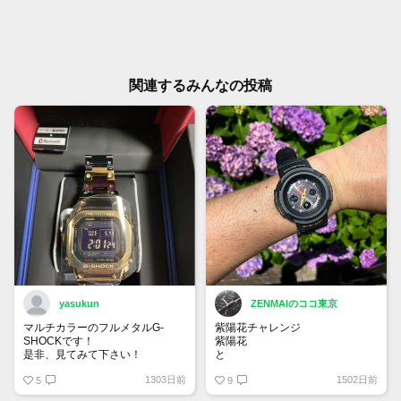
関連するみんなの投稿
yasukun
ZENMAIのココ東京
マルチカラーのフルメタルG-
紫陽花チャレンジ
SHOCKです！
紫陽花
是非、見てみて下さい！
と
G-SHOCK
1303日前
1502日前
5
9
#GSHOCK