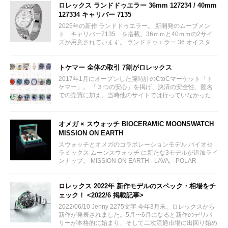
ロレックス ランドドゥエラー 36mm 127234 / 40mm
127334 キャリバー 7135
2025年の新作 ランドドゥエラー。 新開発のムーブメン
ト キャリバー7135 を搭載。36ｍｍと40ｍｍの2サイ
ズが用意されています。 ランドドゥエラー 36 オイスタ
ー、36 mm、オイスタースチール＆ホワイトゴールド リ
ファレンス 127234 ¥ 2,115,300...
トケマー 全体の取引 7割がロレックス
2017年1月にオープンした腕時計のCtoCマーケット「ト
ケマー」。 「３つの安心」を掲げ、決済の安全性、匿名
での売買に加え、当時他のサイトでは行っていなかった
（大黒屋の）鑑定/検品サービス、このユーザビリティに
富んだサービスが特徴です。...
オメガ × スウォッチ BIOCERAMIC MOONSWATCH
MISSION ON EARTH
スウォッチとオメガのコラボレーションモデル バイオセ
ラミックス ムーンスウォッチ に新たな3モデルが追加ライ
ンナップ。 MISSION ON EARTH - LAVA, - POLAR
LIGHTS, - DESERT...
ロレックス 2022年 新作モデルのスペック・相場をチ
ェック！ <2022/6 掲載記事>
2022/06/10 Jenny 2275文字 今年3月末、ロレックスから
新作が発表されました。5月〜6月になると新作のデリバ
リーが本格的に始まり、そして二次流通市場に出回り始め