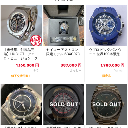
【未使用、付属品完
セイコー アストロン
ウブロ ビッグバン ウ
備】HUBLOT アエ
限定モデル SBXC073
ニコ 世界100本限定
ロ・ヒュージョン ク
ロノグラフ オールホ
1,160,000
円
387,000
円
1,980,000
円
ワイト
キラ
よっしー
Yarmon
値下交渉可能！
限定品