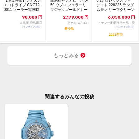
【現金特価】シチズン
龍馬精神レアピース 0/
6/17 ロレックス デイ
エコドライブ CNG72-
50 ウブロ フェラーリ
デイト 228235 ランダ
0011 ソーラー電波時
マジックゴールドカー
ム番 オリーブグリーン
計 シリー...
ボン
文字盤...
98,000
円
2,179,000
円
6,050,000
円
大黒屋 鹿島田店
恵比寿 WATCH
トケマー宅配代行出品（委
（インボイス対応）
（インボイス対応）
託販売）
希少品
2021年印
もっとみる
関連するみんなの投稿