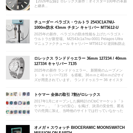
【2026年記録】ロレックス新作：オイスター100年の革新
と継承...
チューダー ペラゴス・ウルトラ 2543C1A7NU-
1000m防水 43mm チタン キャリバー MT5612-U
2025年の新作。ペラゴスの防水性能を上げたペラゴス・
ウルトラが新登場。 M2543c1a7nu-0001 Pelagos Ultra
マニュファクチュール キャリバー MT5612-U 逆回転防止
ベゼル チタニウム製ブレスレット 付属ストラップ
¥839,300...
ロレックス ランドドゥエラー 36mm 127234 / 40mm
127334 キャリバー 7135
2025年の新作 ランドドゥエラー。 新開発のムーブメン
ト キャリバー7135 を搭載。36ｍｍと40ｍｍの2サイ
ズが用意されています。 ランドドゥエラー 36 オイスタ
ー、36 mm、オイスタースチール＆ホワイトゴールド リ
ファレンス 127234 ¥ 2,115,300...
トケマー 全体の取引 7割がロレックス
2017年1月にオープンした腕時計のCtoCマーケット「ト
ケマー」。 「３つの安心」を掲げ、決済の安全性、匿名
での売買に加え、当時他のサイトでは行っていなかった
（大黒屋の）鑑定/検品サービス、このユーザビリティに
富んだサービスが特徴です。...
オメガ × スウォッチ BIOCERAMIC MOONSWATCH
MISSION ON EARTH