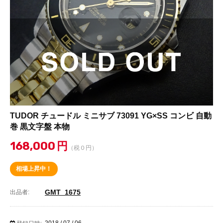
TUDOR チュードル ミニサブ 73091 YG×SS コンビ 自動
巻 黒文字盤 本物
168,000
円
（税０円）
相場上昇中！
GMT_1675
出品者:
2018 / 07 / 06