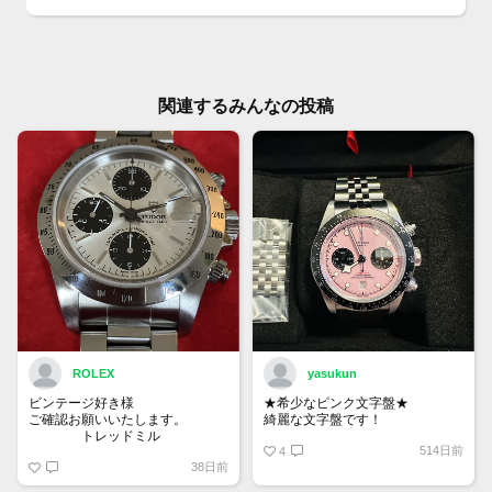
関連するみんなの投稿
ROLEX
yasukun
ビンテージ好き様
★希少なピンク文字盤★
ご確認お願いいたします。
綺麗な文字盤です！
トレッドミル
514日前
4
38日前