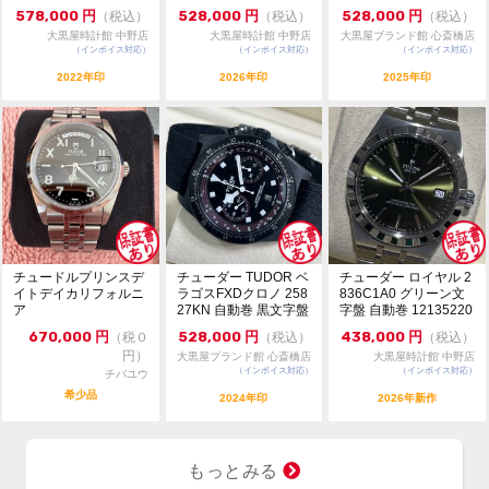
美品...
イ...
うでまわり 最大約19cm
578,000
円
528,000
円
528,000
円
（税込）
（税込）
（税込）
大黒屋時計館 中野店
大黒屋時計館 中野店
大黒屋ブランド館 心斎橋店
自動巻
（インボイス対応）
（インボイス対応）
（インボイス対応）
2022年印
2026年印
2025年印
日差 +5秒 参考値
素材 18KYG×SS
付属品なし
チュードルプリンスデ
チューダー TUDOR ベ
チューダー ロイヤル 2
イトデイカリフォルニ
ラゴスFXDクロノ 258
836C1A0 グリーン文
ア
27KN 自動巻 黒文字盤
字盤 自動巻 12135220
中...
670,000
円
528,000
円
438,000
円
（税０
（税込）
（税込）
円）
大黒屋ブランド館 心斎橋店
大黒屋時計館 中野店
（インボイス対応）
（インボイス対応）
チバユウ
希少品
2024年印
2026年新作
もっとみる