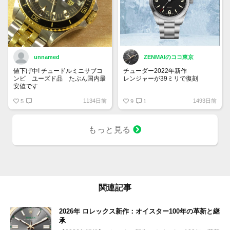
unnamed
ZENMAIのココ東京
値下げ中! チュードルミニサブコ
チューダー2022年新作
ンビ ユーズド品 たぶん国内最
レンジャーが39ミリで復刻
安値です
ブレスレット仕様のM79950-
1134日前
1493日前
5
0001が347,600円
9
1
レザー・ラバーストラップの
M79950-0002が311,300円
ファブリックストラップの
もっと見る
M79950-0003が311,300円
良いですねぇ
関連記事
2026年 ロレックス新作：オイスター100年の革新と継
承