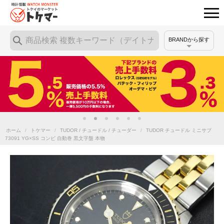
BRANDから探す
ホーム
/
トケマー
/
TUDOR / チュードル / チューダー
/
TUDOR チュードル ミニサブ
73091 YG×SS コンビ 自動巻 黒文字盤 本物