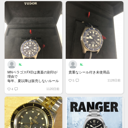
N.
N.
MNペラゴスFXDは裏蓋の刻印が
貴重なシール付き未使用品
理由で
1128日前
毎年、夏以降は販売しないルール
5
があるらしい
1120日前
4