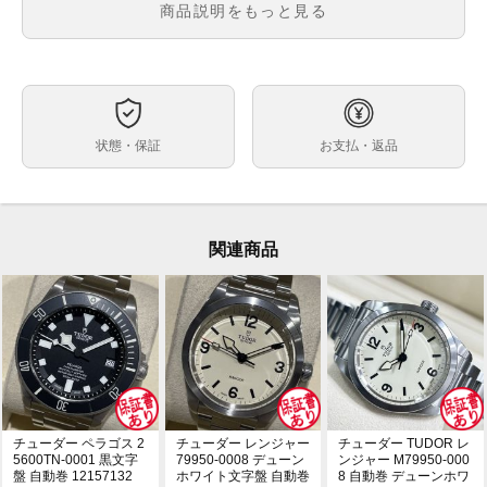
メンズ・レディース
商品説明をもっと見る
文字盤
ムーブメント
ケースサイズ
ベルト内周
状態・保証
お支払・返品
素材
付属品
保証期間
関連商品
多少の使用感や小傷は見られますが全体的に良い状態で
状態
す
ブランド TUDOR チュードル
コメント
品名 ミニサブ
型番 73091
文字盤色 黒
チューダー ペラゴス 2
チューダー レンジャー
チューダー TUDOR レ
ケース径 33mm リューズ含まず
5600TN-0001 黒文字
79950-0008 デューン
ンジャー M79950-000
盤 自動巻 12157132
ホワイト文字盤 自動巻
8 自動巻 デューンホワ