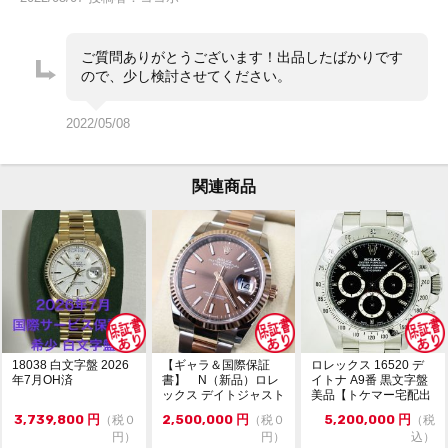
ご質問ありがとうございます！出品したばかりです
ので、少し検討させてください。
2022/05/08
関連商品
18038 白文字盤 2026
【ギャラ＆国際保証
ロレックス 16520 デ
年7月OH済
書】 N（新品）ロレ
イトナ A9番 黒文字盤
ックス デイトジャスト
美品【トケマー宅配出
126231 36m...
品（委託販...
3,739,800
円
2,500,000
円
5,200,000
円
（税０
（税０
（税
円）
円）
込）