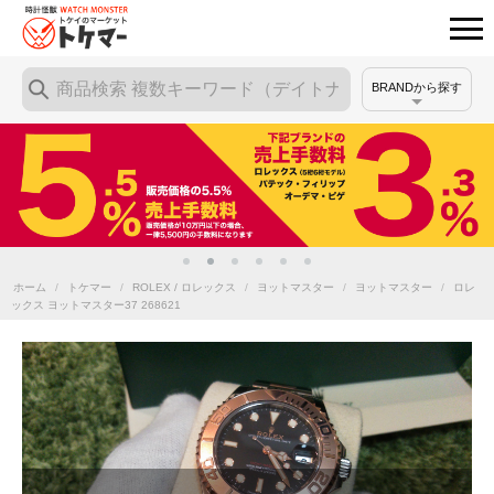
BRANDから探す
ホーム
/
トケマー
/
ROLEX / ロレックス
/
ヨットマスター
/
ヨットマスター
/
ロレ
ックス ヨットマスター37 268621