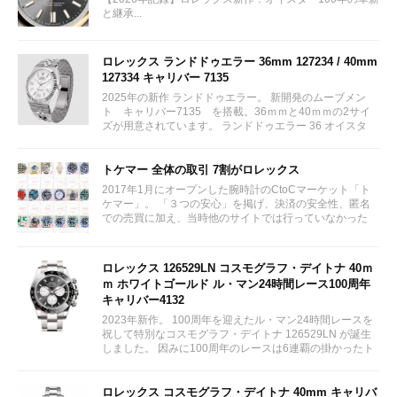
と継承...
ロレックス ランドドゥエラー 36mm 127234 / 40mm
127334 キャリバー 7135
2025年の新作 ランドドゥエラー。 新開発のムーブメン
ト キャリバー7135 を搭載。36ｍｍと40ｍｍの2サイ
ズが用意されています。 ランドドゥエラー 36 オイスタ
ー、36 mm、オイスタースチール＆ホワイトゴールド リ
ファレンス 127234 ¥ 2,115,300...
トケマー 全体の取引 7割がロレックス
2017年1月にオープンした腕時計のCtoCマーケット「ト
ケマー」。 「３つの安心」を掲げ、決済の安全性、匿名
での売買に加え、当時他のサイトでは行っていなかった
（大黒屋の）鑑定/検品サービス、このユーザビリティに
富んだサービスが特徴です。...
ロレックス 126529LN コスモグラフ・デイトナ 40ｍ
ｍ ホワイトゴールド ル・マン24時間レース100周年
キャリバー4132
2023年新作。 100周年を迎えたル・マン24時間レースを
祝して特別なコスモグラフ・デイトナ 126529LN が誕生
しました。 因みに100周年のレースは6連覇の掛かったト
ヨタをかわしフェラーリが制しています。...
ロレックス コスモグラフ・デイトナ 40mm キャリバ