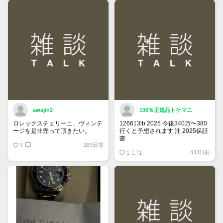
できるようになりました。
詳しくはマイページ＞お知らせを
ご確認ください。
awajin2
100％正規品トケマニ
ロレックスチェリーニ、ヴィンテ
126613lb 2025 今後340万〜380
ージを是非売って頂きたい。
行くと予想されます 注 2025保証
書
183日前
1
https://www.tokemar.com/top/rolex/su
433日前
2025/ @Watch_Monster_より
1
1
マジ上がる予想しかない