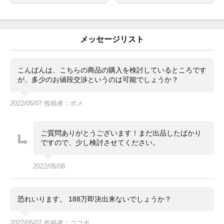
あり
メーカー保証書の有無
ギャランティー（2022年4月以降）、グリーンタグ、取
付属品
扱説明書、冊子、内、外箱
メッセージリスト
新品未使用です。
状態
未使用品【コマ調整無し】で、付属品は全て揃ってお
コメント
こんばんは、こちらの商品の購入を検討しているところです
り、箱ももちろん綺麗な状態です。目視でわかる様な線
が、多少のお値段交渉というのは可能でしょうか？
傷や大きな傷は見当たりませんが、購入時、保管時など
の目視ではわからない線、繊細な擦れ傷がある場合があ
りますので、ご了承の上、ノークレーム、ノーリターン
2022/05/07 投稿者：ポメ
にてご購入をよろしくお願い致します。見たい箇所の写
真など御座いましたらお気軽にリクエストください。
ご質問ありがとうございます！まだ出品したばかり
ですので、少し検討させてください。
2022/05/08
恐れいります。 188万即決出来ないでしょうか？
2022/05/07 投稿者：ココボ