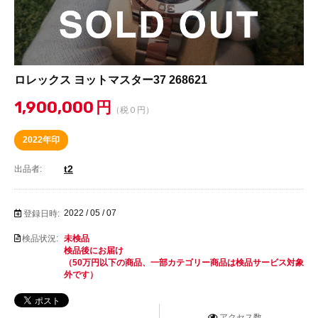
ロレックス ヨットマスター37 268621
1,900,000
円
（税０円）
2022年印
t2
出品者:
2022 / 05 / 07
登録日時:
検品状況:
未検品
検品後にお届け
（50万円以下の商品、一部カテゴリー商品は検品サービス対象
外です）
アクセス数