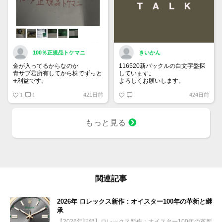
100％正規品トケマニ
きいかん
金が入ってるからなのか
116520新バックルの白文字盤探
青サブ君所有してから株でずっと
しています。
➕利益です。
よろしくお願いします。
オススメ日本株その①
421日前
424日前
銘柄番号7932 ニッピ
1
1
配当
1株に633円
もっと見る
100株→63300円
1000株→633万円
10000株→6330万円
買って①年間所有するだけで
株価が下がっても、上がっても
関連記事
2026年 ロレックス新作：オイスター100年の革新と継
承
【2026年記録】ロレックス新作：オイスター100年の革新