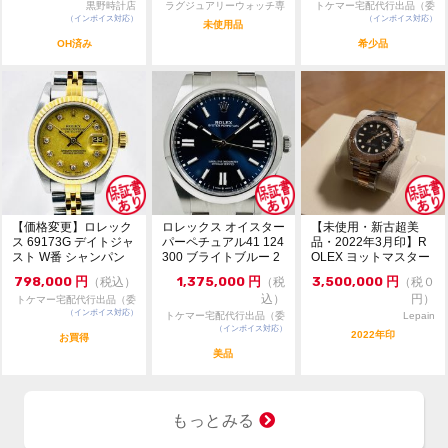
黒野時計店
ラグジュアリーウォッチ専
トケマー宅配代行出品（委
（インボイス対応）
門店：R/M
（インボイス対応）
託販売）
未使用品
OH済み
希少品
【価格変更】ロレック
ロレックス オイスター
【未使用・新古超美
ス 69173G デイトジャ
パーペチュアル41 124
品・2022年3月印】R
スト W番 シャンパン
300 ブライトブルー 2
OLEX ヨットマスター
ゴールド 中...
024年...
37mm オイ...
798,000
円
1,375,000
円
3,500,000
円
（税込）
（税
（税０
込）
円）
トケマー宅配代行出品（委
（インボイス対応）
託販売）
トケマー宅配代行出品（委
Lepain
（インボイス対応）
託販売）
2022年印
お買得
美品
もっとみる