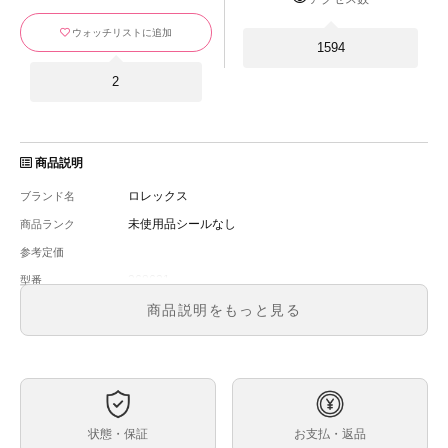
ウォッチリストに追加
1594
2
商品説明
ロレックス
ブランド名
未使用品シールなし
商品ランク
参考定価
268621
型番
ユニセックス
メンズ・レディース
商品説明をもっと見る
ブラック
文字盤
自動巻
ムーブメント
37
ケースサイズ
ベルト内周
状態・保証
お支払・返品
コンビネーション
ケース素材