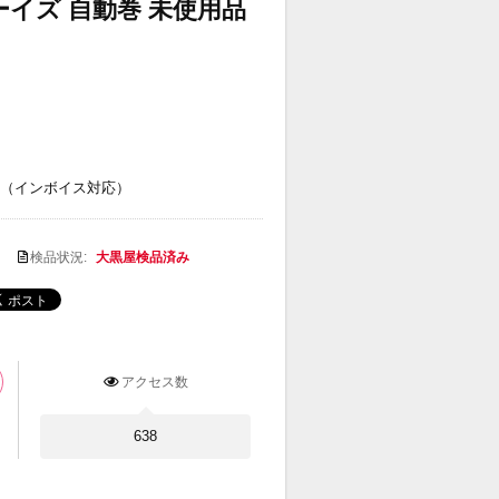
ーイズ 自動巻 未使用品
（インボイス対応）
検品状況:
大黒屋検品済み
アクセス数
638