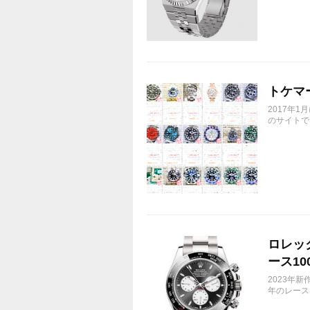
トケマ
2017年
のサイトで
ロレック
ース10
2023年新
年のレース