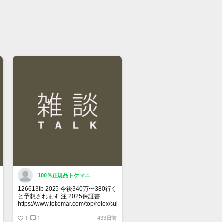
の際はご了承ください。ご来店前に在
有無のご確認をお勧めします。
格に関してのお問い合わせはメッセー
ご質問頂いてもお答えしておりませ
直接店頭へお問い合わせください。
い合わせ先
屋 時計館中野店
03-5318-5250
100％正規品トケマニ
126613lb 2025 今後340万〜380行く
と予想されます 注 2025保証書
https://www.tokemar.com/top/rolex/submariner/166613lb-
2025/ @Watch_Monster_より
433日前
1
1