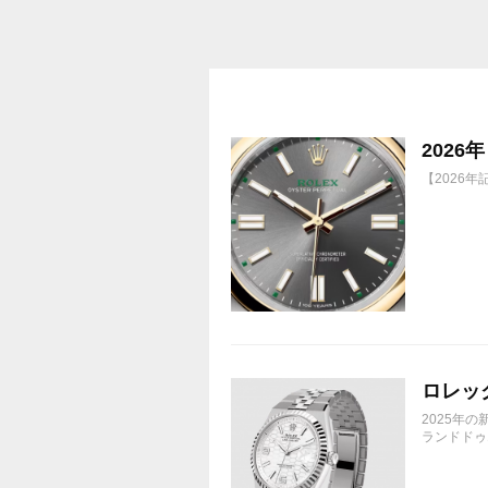
買って①年間所有するだけで
株価が下がっても、上がっても
202
【2026
ロレック
2025年
ランドドゥエ