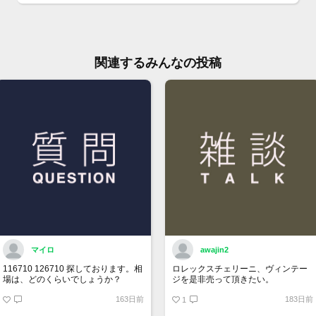
切れ
庫の
※価
ジで
関連するみんなの投稿
ん。
お問
大黒
TEL:
マイロ
awajin2
116710 126710 探しております。相
ロレックスチェリーニ、ヴィンテー
場は、どのくらいでしょうか？
ジを是非売って頂きたい。
163日前
183日前
1