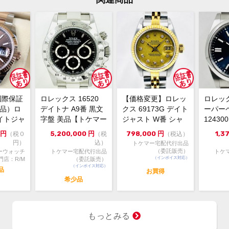
あり
メーカー保証書の有無
箱・
付属品
冊子
×3
ブレ
状態
です
国際保証
ロレックス 16520
【価格変更】ロレッ
ロレッ
と思
新品）ロ
デイトナ A9番 黒文
クス 69173G デイト
ーパー
イトジャ
字盤 美品【トケマー
ジャスト W番 シャ
1243
人気
コメント
6m...
宅配出品（委託販...
ンパンゴールド 中...
ルー 202
円
5,200,000
円
798,000
円
1,3
（税０
（税
（税込）
ー 
円）
込）
トケマー宅配代行出品
保証
（委託販売）
ーウォッチ
トケマー宅配代行出品
トケ
しの
（インボイス対応）
門店：R/M
（委託販売）
（インボイス対応）
男性
品
お買得
感な
希少品
です
どう
もっとみる
※店