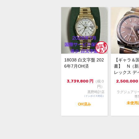
18038 白文字盤 202
【ギャラ＆
6年7月OH済
書】 N（
レックス デ
スト126231 3
3,739,800
円
2,500,000
（税０
円）
黒野時計店
ラグジュアリ
（インボイス対応）
専
未使用
OH済み