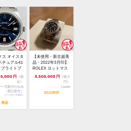
保証書(最新ギャラ：2023年2月印)・
・グリーンクロノメータータグ・コマ
スレット調整の施されている未使用品
。PG部分に保管時についてしまった
クス オイスタ
【未使用・新古超美
われる微細なスレがございます。
ペチュアル41
品・2022年3月印】
00 ブライトブ
ROLEX ヨットマス
のチョコレート文字盤の ヨットマスタ
4年...
ター 37mm オイ...
75,000
円
3,500,000
円
（税
（税０
ボーイズサイズ が入荷しました。
込）
円）
書の日付も新しく、未使用品と文句な
マー宅配代行出品
Lepain
コンディションです。
（委託販売）
2022年印
（インボイス対応）
、女性のどちらでも着けられるサイズ
ので、ペアウォッチとしてもオススメ
美品
。
ぞご利用ください。
頭でも販売をしておりますので、売り