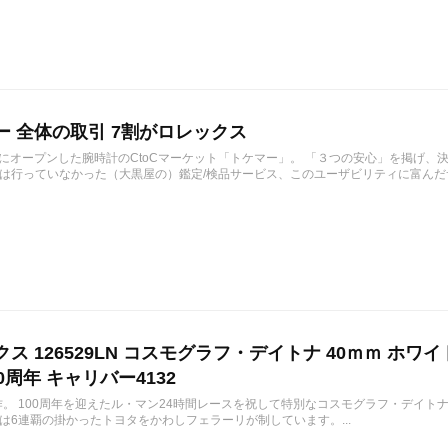
ー 全体の取引 7割がロレックス
1月にオープンした腕時計のCtoCマーケット「トケマー」。 「３つの安心」を掲げ
は行っていなかった（大黒屋の）鑑定/検品サービス、このユーザビリティに富んだサ
ス 126529LN コスモグラフ・デイトナ 40ｍｍ ホワ
0周年 キャリバー4132
作。 100周年を迎えたル・マン24時間レースを祝して特別なコスモグラフ・デイトナ 12
は6連覇の掛かったトヨタをかわしフェラーリが制しています。...