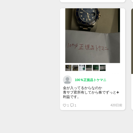
トップページでお気に入り登録がで
きるようになりました。
詳しくはマイページ＞お知らせをご
確認ください。
100％正規品トケマニ
金が入ってるからなのか
青サブ君所有してから株でずっと➕
利益です。
オススメ日本株その①
420日前
銘柄番号7932 ニッピ
1
1
配当
1株に633円
100株→63300円
1000株→633万円
10000株→6330万円