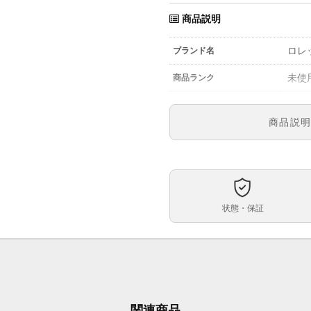
商品説明
ロレ
ブランド名
未使
商品ランク
参考定価
商品説
2686
型番
メン
メンズ・レディース
黒文
文字盤
状態・保証
自動
ムーブメント
37m
ケースサイズ
約1
ベルト内周
す。
関連商品
コン
ケース素材