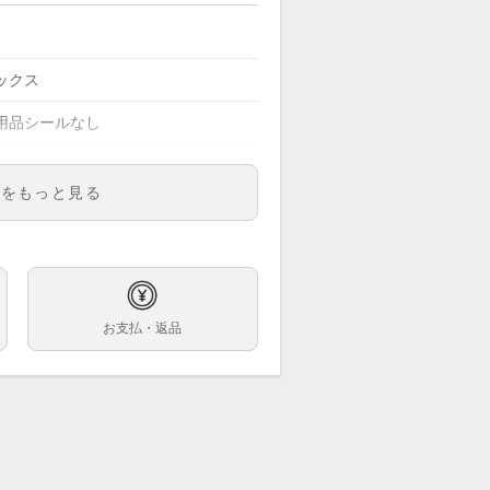
ックス
用品シールなし
明をもっと見る
21
ズ
字盤
お支払・返品
巻
m
4.0cm ※3コマ外れた状態での計測で
ビネーション