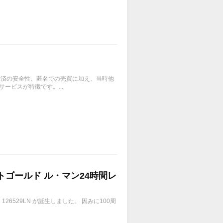
、決済の安全性、匿名での売買に加え、当時他
ービスが特徴です。...
イトゴールド ル・マン24時間レ
6529LN が誕生しました。 因みに100周