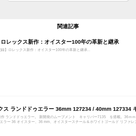
関連記事
6年 ロレックス新作：オイスター100年の革新と継承
年記録】ロレックス新作：オイスター100年の革新と継承...
ス ランドドゥエラー 36mm 127234 / 40mm 127334 
の新作 ランドドゥエラー。 新開発のムーブメント キャリバー7135 を搭載。36ｍ
ラー 36 オイスター、36 mm、オイスタースチール＆ホワイトゴールド リファレンス 12723