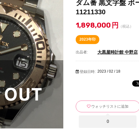
ダム番 黒文字盤 ボ
11211330
1,898,000
円
（税込）
2023年印
大黒屋時計館 中野店
出品者:
2023 / 02 / 18
登録日時:
ウォッチリストに追加
0