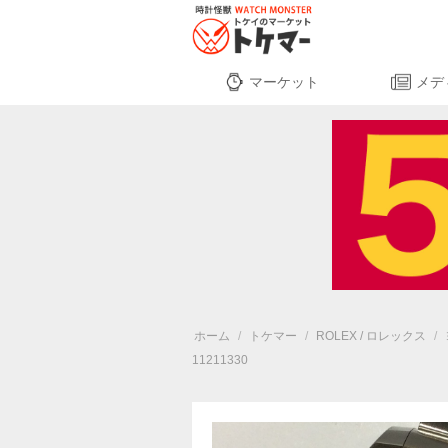
マーケット
メデ
ホーム
/
トケマー
/
ROLEX / ロレックス
/
11211330