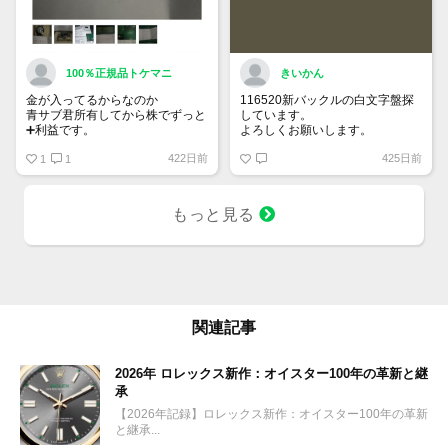
100％正規品トケマニ
きいかん
金が入ってるからなのか
116520新バックルの白文字盤探
青サブ君所有してから株でずっと
しています。
➕利益です。
よろしくお願いします。
オススメ日本株その①
422日前
425日前
銘柄番号7932 ニッピ
1
1
配当
1株に633円
もっと見る
100株→63300円
1000株→633万円
10000株→6330万円
買って①年間所有するだけで
株価が下がっても、上がっても
関連記事
2026年 ロレックス新作：オイスター100年の革新と継
承
【2026年記録】ロレックス新作：オイスター100年の革新
と継承...