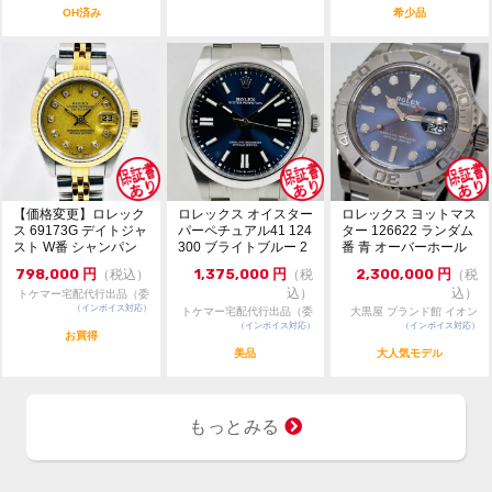
OH済み
希少品
【価格変更】ロレック
ロレックス オイスター
ロレックス ヨットマス
ス 69173G デイトジャ
パーペチュアル41 124
ター 126622 ランダム
スト W番 シャンパン
300 ブライトブルー 2
番 青 オーバーホール
ゴールド 中...
024年...
仕上げ済み
798,000
円
1,375,000
円
2,300,000
円
（税込）
（税
（税
込）
込）
トケマー宅配代行出品（委
（インボイス対応）
託販売）
トケマー宅配代行出品（委
大黒屋 ブランド館 イオン
（インボイス対応）
託販売）
（インボイス対応）
鹿児島店
お買得
美品
大人気モデル
もっとみる