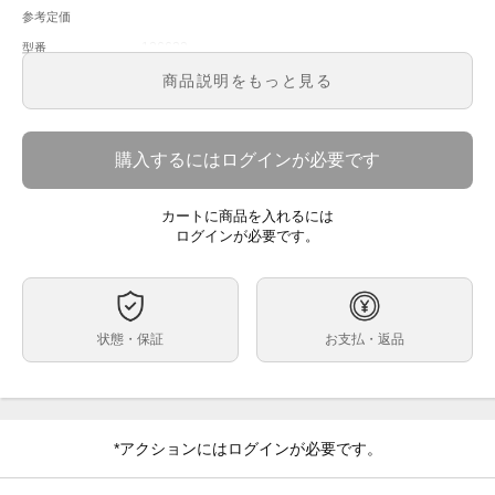
参考定価
126622
型番
メンズ
メンズ・レディース
商品説明をもっと見る
スレート文字盤
文字盤
自動巻
ムーブメント
購入するにはログインが必要です
40ｍｍ
ケースサイズ
約19.0cm
ベルト内周
カートに商品を入れるには
コンビネーション
ケース素材
ログインが必要です。
あり
メーカー保証書の有無
箱・保証書(2021年8月)※手書き・冊子・グリーンクロ
付属品
ノメータータグ・ホワイトプライスタグ
状態・保証
お支払・返品
ラグ裏にキズ、バックルやブレスレットに微細なスレは
状態
ございますがその他特筆すべき点のない美品のお品物で
す。
現行モデル ヨットマスターが入荷いたしました。
コメント
高級感のあるスレート文字盤の入荷です、お探しの方は
*アクションにはログインが必要です。
ぜひご検討下さい。