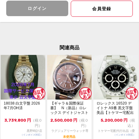
※店頭でも販売をしておりますので、売り切れの際はご
了承ください。ご来店前に在庫の有無のご確認をお勧め
ログイン
会員登録
します。
※価格に関してのお問い合わせはメッセージでご質問頂
いてもお答えしておりません。直接店頭へお問い合わせ
ください。
お問い合わせ先
大黒屋 時計館中野店
関連商品
TEL:03-5318-5250
18038 白文字盤 2026
【ギャラ＆国際保証
ロレックス 16520 デ
年7月OH済
書】 N（新品）ロレ
イトナ A9番 黒文字盤
ックス デイトジャスト
美品【トケマー宅配出
126231 36m...
品（委託販...
3,739,800
円
2,500,000
円
5,200,000
円
（税０
（税０
（税
円）
円）
込）
黒野時計店
ラグジュアリーウォッチ専
トケマー宅配代行出品（委
（インボイス対応）
門店：R/M
（インボイス対応）
託販売）
未使用品