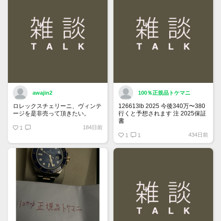
ご確認ください。
awajin2
100％正規品トケマニ
ロレックスチェリーニ、ヴィンテ
126613lb 2025 今後340万〜380
ージを是非売って頂きたい。
行くと予想されます 注 2025保証
書
184日前
1
https://www.tokemar.com/top/rolex/su
434日前
2025/ @Watch_Monster_より
1
1
マジ上がる予想しかない