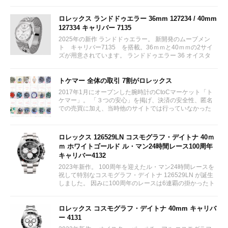
ロレックス ランドドゥエラー 36mm 127234 / 40mm
127334 キャリバー 7135
2025年の新作 ランドドゥエラー。 新開発のムーブメン
ト キャリバー7135 を搭載。36ｍｍと40ｍｍの2サイ
ズが用意されています。 ランドドゥエラー 36 オイスタ
ー、36 mm、オイスタースチール＆ホワイトゴールド リ
ファレンス 127234 ¥ 2,115,300...
トケマー 全体の取引 7割がロレックス
2017年1月にオープンした腕時計のCtoCマーケット「ト
ケマー」。 「３つの安心」を掲げ、決済の安全性、匿名
での売買に加え、当時他のサイトでは行っていなかった
（大黒屋の）鑑定/検品サービス、このユーザビリティに
富んだサービスが特徴です。...
ロレックス 126529LN コスモグラフ・デイトナ 40ｍ
ｍ ホワイトゴールド ル・マン24時間レース100周年
キャリバー4132
2023年新作。 100周年を迎えたル・マン24時間レースを
祝して特別なコスモグラフ・デイトナ 126529LN が誕生
しました。 因みに100周年のレースは6連覇の掛かったト
ヨタをかわしフェラーリが制しています。...
ロレックス コスモグラフ・デイトナ 40mm キャリバ
ー 4131