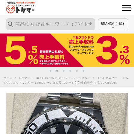
BRANDから探す
ホーム
/
トケマー
/
ROLEX / ロレックス
/
ヨットマスター
/
ヨットマスター
/
ロレ
ックス ヨットマスター 126622 ランダム番 スレート文字盤 自動巻 美品 907382964