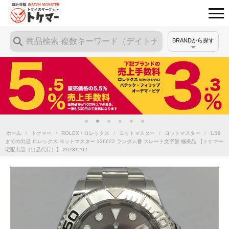
BRANDから探す
ホーム
/
トケマー
/
ROLEX / ロレックス
/
ヨットマスター
/
ヨットマスター
/
1/19
までの出品 ロレックス ヨットマスター 126622 ランダム番 スレート文字盤 極美品 【トケマー
宅配出品（出品代行）】 20231202