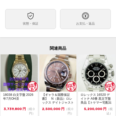
自動巻
ムーブメント
約40mm
ケースサイズ
最大約18.5cm（余り駒含む）
ベルト内周
状態・保証
お支払・返品
ステンレス
ケース素材
あり
メーカー保証書の有無
・箱・保証書（2022年4月印）・冊子・カードケース・
付属品
グリーンタグ・余り駒2個
関連商品
・ランダム番シリアル
状態
・鏡面クラスプ
・オイスターブレス
・日差約+3秒
（タイムグラファー平置き計測。使用、計測環境により
変動します。参考程度にお考えください。）
微細なキズが極僅かにありますが、使用感のほとんど感
18038 白文字盤 2026
【ギャラ＆国際保証
ロレックス 16520 デ
じられない極美品です。
年7月OH済
書】 N（新品）ロレ
イトナ A9番 黒文字盤
ガラスにキズやカケはありません。
ックス デイトジャスト
美品【トケマー宅配出
126231 36m...
品（委託販...
・価格交渉や問合せは『出品者に質問する』よりお願い
コメント
3,739,800
円
2,500,000
円
5,200,000
円
（税０
（税０
（税
致します。
円）
円）
込）