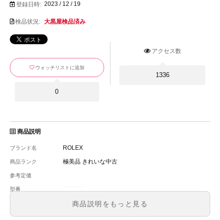
2023 / 12 / 19
登録日時:
検品状況:
大黒屋検品済み
アクセス数
ウォッチリストに追加
1336
0
商品説明
ROLEX
ブランド名
極美品 きれいな中古
商品ランク
参考定価
126622
型番
メンズ
メンズ・レディース
商品説明をもっと見る
スレート文字盤
文字盤