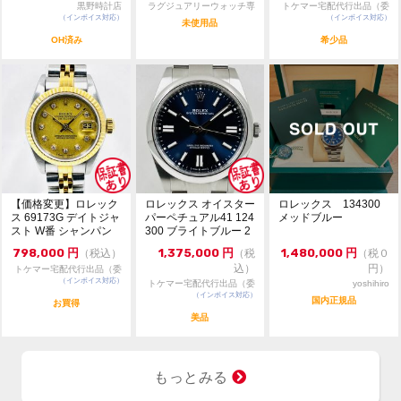
・価格交渉は希望金額をご提示ください。
黒野時計店
ラグジュアリーウォッチ専
トケマー宅配代行出品（委
・専用出品、取置不可。先着順販売。
（インボイス対応）
門店：R/M
（インボイス対応）
託販売）
未使用品
OH済み
希少品
【価格変更】ロレック
ロレックス オイスター
ロレックス 134300
ス 69173G デイトジャ
パーペチュアル41 124
メッドブルー
スト W番 シャンパン
300 ブライトブルー 2
ゴールド 中...
024年...
798,000
円
1,375,000
円
1,480,000
円
（税込）
（税
（税０
込）
円）
トケマー宅配代行出品（委
（インボイス対応）
託販売）
トケマー宅配代行出品（委
yoshihiro
（インボイス対応）
託販売）
国内正規品
お買得
美品
もっとみる