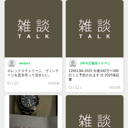
できるようになりました。
詳しくはマイページ＞お知らせを
ご確認ください。
awajin2
100％正規品トケマニ
ロレックスチェリーニ、ヴィンテ
126613lb 2025 今後340万〜380
ージを是非売って頂きたい。
行くと予想されます 注 2025保証
書
183日前
1
https://www.tokemar.com/top/rolex/su
433日前
2025/ @Watch_Monster_より
1
1
マジ上がる予想しかない