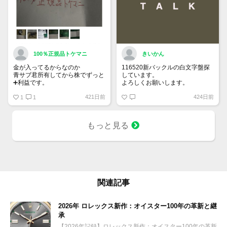
100％正規品トケマニ
きいかん
金が入ってるからなのか
116520新バックルの白文字盤探
青サブ君所有してから株でずっと
しています。
➕利益です。
よろしくお願いします。
オススメ日本株その①
421日前
424日前
銘柄番号7932 ニッピ
1
1
配当
1株に633円
もっと見る
100株→63300円
1000株→633万円
10000株→6330万円
買って①年間所有するだけで
株価が下がっても、上がっても
関連記事
2026年 ロレックス新作：オイスター100年の革新と継
承
【2026年記録】ロレックス新作：オイスター100年の革新