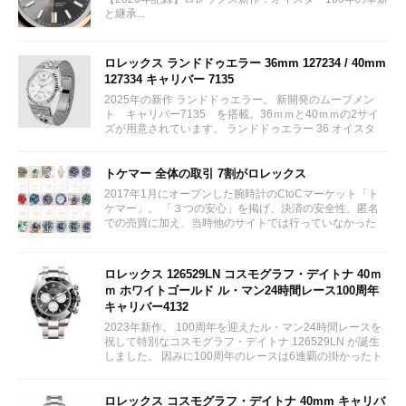
と継承...
ロレックス ランドドゥエラー 36mm 127234 / 40mm
127334 キャリバー 7135
2025年の新作 ランドドゥエラー。 新開発のムーブメン
ト キャリバー7135 を搭載。36ｍｍと40ｍｍの2サイ
ズが用意されています。 ランドドゥエラー 36 オイスタ
ー、36 mm、オイスタースチール＆ホワイトゴールド リ
ファレンス 127234 ¥ 2,115,300...
トケマー 全体の取引 7割がロレックス
2017年1月にオープンした腕時計のCtoCマーケット「ト
ケマー」。 「３つの安心」を掲げ、決済の安全性、匿名
での売買に加え、当時他のサイトでは行っていなかった
（大黒屋の）鑑定/検品サービス、このユーザビリティに
富んだサービスが特徴です。...
ロレックス 126529LN コスモグラフ・デイトナ 40ｍ
ｍ ホワイトゴールド ル・マン24時間レース100周年
キャリバー4132
2023年新作。 100周年を迎えたル・マン24時間レースを
祝して特別なコスモグラフ・デイトナ 126529LN が誕生
しました。 因みに100周年のレースは6連覇の掛かったト
ヨタをかわしフェラーリが制しています。...
ロレックス コスモグラフ・デイトナ 40mm キャリバ