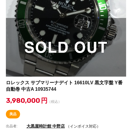
ロレックス サブマリーナデイト 16610LV 黒文字盤 Y番
自動巻 中古A 10935744
3,980,000
円
（税込）
美品
大黒屋時計館 中野店
出品者:
（インボイス対応）