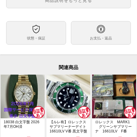
商品説明をもっと見る
黒文字盤
文字盤
自動巻
ムーブメント
40mm
ケースサイズ
約18.0cm
ベルト内周
状態・保証
お支払・返品
ステンレス
ケース素材
あり
メーカー保証書の有無
箱・保証書(並行：2003年10月印)・冊子・レッドクロ
付属品
ノメータータグ・グリーンシリアルタグ
関連商品
全体的に使用に伴うスレキズがございます。ラグ5時位
状態
置に極小の打ち傷がございますが、年代を考慮すると美
品のお品物です。また、バックルが固くケースコンディ
ションの印象が非常にいいお品物です。
旧型グリーンサブマリーナ16610LV Y品番が入荷致しま
コメント
した!!
希少な【オーバルO】【ビッグスイス】【ファット４】
【オープン5】がそろってます。
是非ご検討くださいませ。
18038 白文字盤 2026
【ルレ有】ロレックス
ロレックス MARK1
年7月OH済
サブマリーナーデイト
グリーンサブマリー
16610LV V番 黒文字盤
ナ 16610LV F番
※店頭でも販売をしておりますので、売り切れの際はご
自動巻...