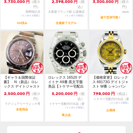
了承ください。ご来店前に在庫の有無のご確認をお勧め
3,730,000
円
2,398,000
円
3,300,000
円
（税０
（税
（税０
します。
円）
込）
円）
黒野時計店
大黒屋ブランド館 心斎橋店
slash
※価格に関してのお問い合わせはメッセージでご質問頂
（インボイス対応）
（インボイス対応）
値下交渉可能！
いてもお答えしておりません。直接店頭へお問い合わせ
OH済み
生産終了モデル
ください。
お問い合わせ先
大黒屋 時計館中野店
TEL:03-5318-5250
【ギャラ＆国際保証
ロレックス 16520 デ
【価格変更】ロレック
書】 N（新品）ロレ
イトナ A9番 黒文字盤
ス 69173G デイトジャ
ックス デイトジャスト
美品【トケマー宅配出
スト W番 シャンパン
126231 36m...
品（委託販...
ゴールド 中...
2,500,000
円
5,200,000
円
798,000
円
（税０
（税
（税込）
円）
込）
トケマー宅配代行出品（委
（インボイス対応）
託販売）
ラグジュアリーウォッチ専
トケマー宅配代行出品（委
門店：R/M
（インボイス対応）
託販売）
未使用品
お買得
希少品