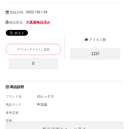
2022 / 02 / 19
登録日時:
検品状況:
大黒屋検品済み
アクセス数
ウォッチリストに追加
1237
0
商品説明
ロレックス
ブランド名
中古品
商品ランク
参考定価
16610LV
型番
メンズ
メンズ・レディース