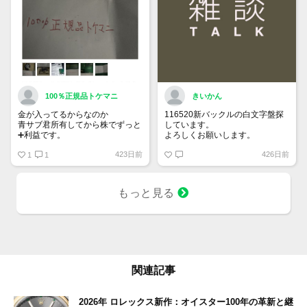
100％正規品トケマニ
きいかん
金が入ってるからなのか
116520新バックルの白文字盤探
青サブ君所有してから株でずっと
しています。
➕利益です。
よろしくお願いします。
オススメ日本株その①
423日前
426日前
銘柄番号7932 ニッピ
1
1
配当
1株に633円
もっと見る
100株→63300円
1000株→633万円
10000株→6330万円
買って①年間所有するだけで
株価が下がっても、上がっても
関連記事
2026年 ロレックス新作：オイスター100年の革新と継