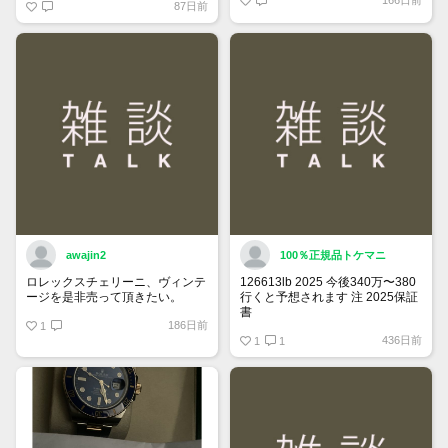
166日前
87日前
「下書き」へ戻ります。
トップページでお気に入り登録が
できるようになりました。
詳しくはマイページ＞お知らせを
ご確認ください。
awajin2
100％正規品トケマニ
ロレックスチェリーニ、ヴィンテ
126613lb 2025 今後340万〜380
ージを是非売って頂きたい。
行くと予想されます 注 2025保証
書
186日前
1
https://www.tokemar.com/top/rolex/su
436日前
2025/ @Watch_Monster_より
1
1
マジ上がる予想しかない