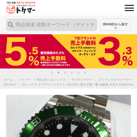
BRANDから探す
ホーム
/
トケマー
/
ROLEX / ロレックス
/
サブマリーナー
/
グリーンサブマリーナー
16610LV
/
ロレックス サブマリーナデイト 16610LV 黒文字盤 Y番 自動巻 中古A 10935744