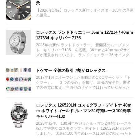
承
【2026年記録】ロレックス新作：オイスター100年の革新
と継承...
ロレックス ランドドゥエラー 36mm 127234 / 40mm
127334 キャリバー 7135
2025年の新作 ランドドゥエラー。 新開発のムーブメン
ト キャリバー7135 を搭載。36ｍｍと40ｍｍの2サイ
ズが用意されています。 ランドドゥエラー 36 オイスタ
ー、36 mm、オイスタースチール＆ホワイトゴールド リ
ファレンス 127234 ¥ 2,115,300...
トケマー 全体の取引 7割がロレックス
2017年1月にオープンした腕時計のCtoCマーケット「ト
ケマー」。 「３つの安心」を掲げ、決済の安全性、匿名
での売買に加え、当時他のサイトでは行っていなかった
（大黒屋の）鑑定/検品サービス、このユーザビリティに
富んだサービスが特徴です。...
ロレックス 126529LN コスモグラフ・デイトナ 40ｍ
ｍ ホワイトゴールド ル・マン24時間レース100周年
キャリバー4132
2023年新作。 100周年を迎えたル・マン24時間レースを
祝して特別なコスモグラフ・デイトナ 126529LN が誕生
しました。 因みに100周年のレースは6連覇の掛かったト
ヨタをかわしフェラーリが制しています。...