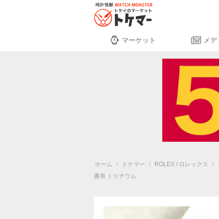
マーケット
メデ
ホーム
/
トケマー
/
ROLEX / ロレックス
/
書有 トリチウム