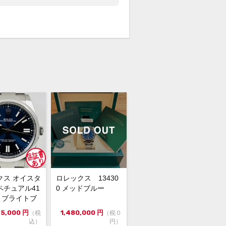
文前に在庫の有無のご確認をお勧めし
。
クス オイスタ
ロレックス 13430
ペチュアル41
0 メッドブルー
00 ブライトブ
4年...
75,000
円
1,480,000
円
（税
（税０
込）
円）