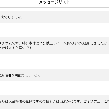
メッセージリスト
約17
ベルト内周
SS
素材
丈夫でしょうか。
保証
付属品
余り
1ヶ
保証期間
リチウムです。時計本体に２分以上ライトをあて暗闇で撮影しましたが
20
状態
ただけますと幸いです。
い一
強い
のよ
詳細
にお値引き可能でしょうか。
※コ
コメント
り、
【お
TEL:
〒19
ちらは現金特価の金額ですので値引きは出来かねます。ご了承の上、ご
ビル
。