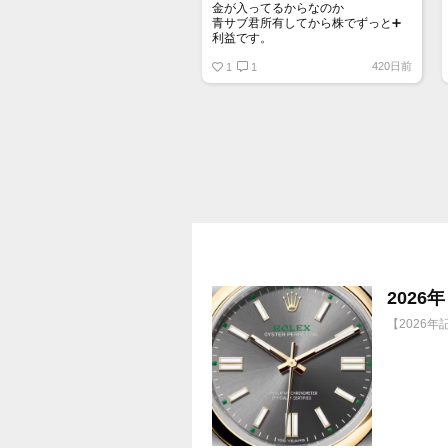
金が入ってるからなのか
青サブ君所有してから株でずっと➕
利益です。
オススメ日本株その①
420日前
銘柄番号7932 ニッピ
1
1
配当
1株に633円
100株→63300円
1000株→633万円
10000株→6330万円
買って①年間所有するだけで
株価が下がっても、上がっても
202
【2026