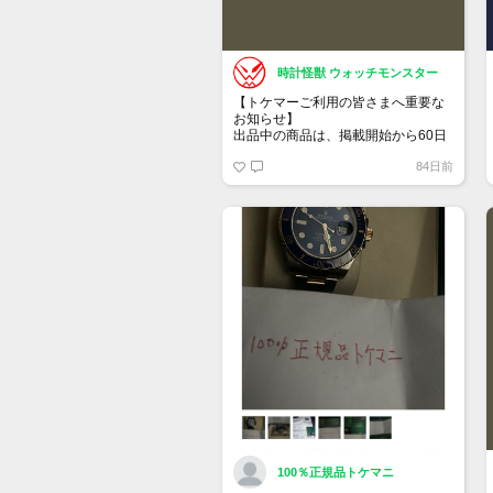
時計怪獣 ウォッチモンスター
【トケマーご利用の皆さまへ重要な
お知らせ】
出品中の商品は、掲載開始から60日
が経過すると自動的に1度「下書き」
84日前
へ戻ります。
トップページでお気に入り登録がで
きるようになりました。
詳しくはマイページ＞お知らせをご
確認ください。
100％正規品トケマニ