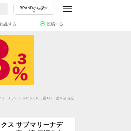
BRANDから探す
出品する
投稿する
ナデイト Ref.16610 E番 OH・磨き済 保証
ックス サブマリーナデ