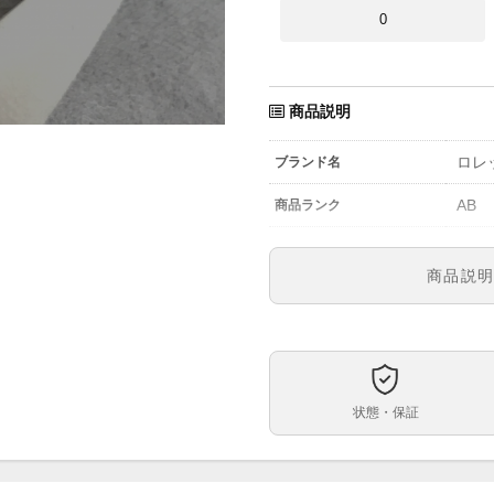
0
商品説明
ロレ
ブランド名
AB
商品ランク
-
参考定価
商品説
1661
型番
メン
メンズ・レディース
黒文
文字盤
状態・保証
自動
ムーブメント
40m
ケースサイズ