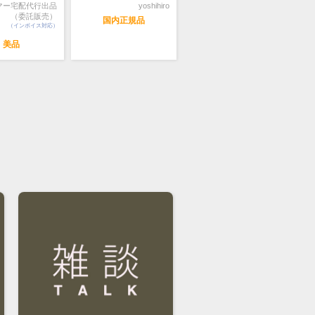
マー宅配代行出品
yoshihiro
（委託販売）
国内正規品
（インボイス対応）
美品