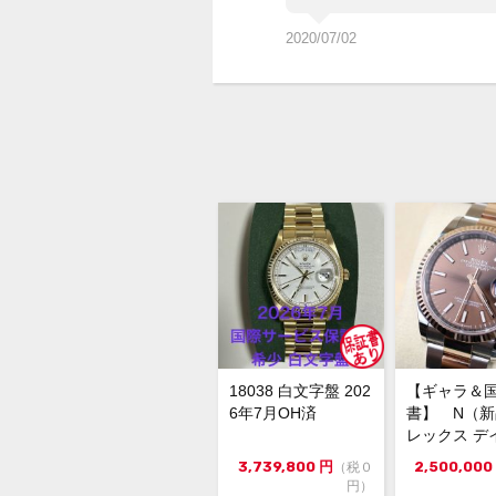
2020/07/02
18038 白文字盤 202
【ギャラ＆
6年7月OH済
書】 N（
レックス デ
スト126231 3
3,739,800
円
2,500,000
（税０
円）