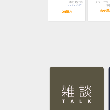
黒野時計店
ラグジュアリ
（インボイス対応）
専
未使用
OH済み