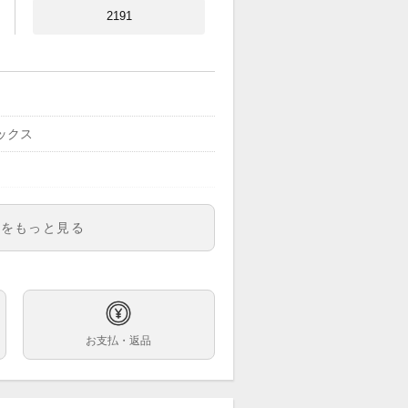
2191
ックス
明をもっと見る
0
ズ
字盤
お支払・返品
巻き
m