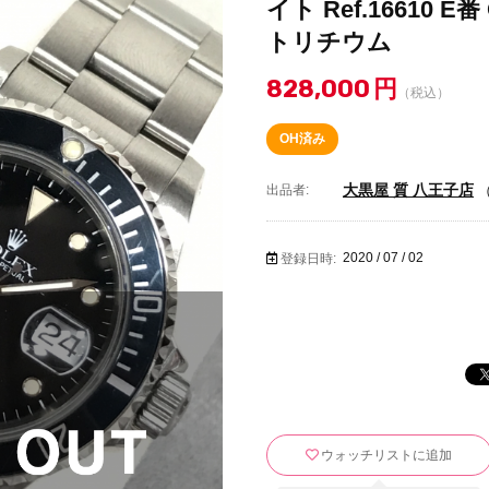
イト Ref.16610 
トリチウム
828,000
円
（税込）
OH済み
大黒屋 質 八王子店
出品者:
2020 / 07 / 02
登録日時:
ウォッチリストに追加