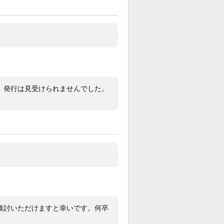
.5～18.0cm ※余りコマ1
書（1990年1月17日印）／内・外箱／
コマ1／冊子
月
、発行は見受けられませんでした。
20年6月29日にOH・磨き済の状態の良
品です。
てあげるならベゼル2時近辺に薄い線
うな傷があります。
は写真にてご確認ください。
チラの商品は『現金特価』となってお
『銀行振込』での価格となります。
問い合わせ先】 大黒屋 質八王子店
042-620-5223
2-0085 東京都八王子市中町7-9,中町
検討いただけますと幸いです。何卒
１Ｆ