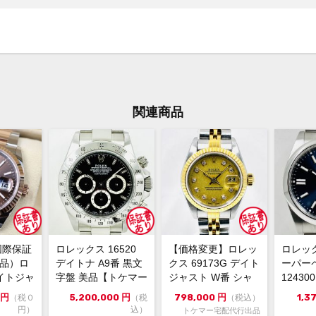
ご注
ます
関連商品
国際保証
ロレックス 16520
【価格変更】ロレッ
ロレッ
新品）ロ
デイトナ A9番 黒文
クス 69173G デイト
ーパー
イトジャ
字盤 美品【トケマー
ジャスト W番 シャ
1243
6m...
宅配出品（委託販...
ンパンゴールド 中...
ルー 202
円
5,200,000
円
798,000
円
1,3
（税０
（税
（税込）
円）
込）
トケマー宅配代行出品