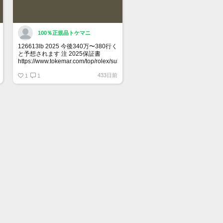
100％正規品トケマニ
126613lb 2025 今後340万〜380行く
と予想されます 注 2025保証書
https://www.tokemar.com/top/rolex/submariner/166613lb-
2025/ @Watch_Monster_より
433日前
1
1
マジ上がる予想しかない