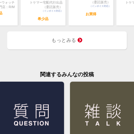
（委託販売）
ーウォッチ
トケマー宅配代行出品
トケ
（インボイス対応）
門店：R/M
（委託販売）
（インボイス対応）
品
お買得
希少品
もっとみる
関連するみんなの投稿