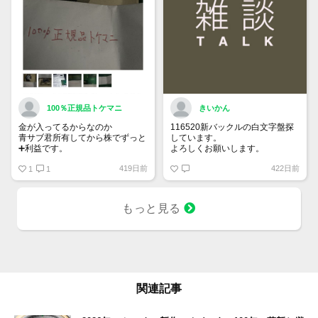
100％正規品トケマニ
きいかん
金が入ってるからなのか
116520新バックルの白文字盤探
青サブ君所有してから株でずっと
しています。
➕利益です。
よろしくお願いします。
オススメ日本株その①
419日前
422日前
銘柄番号7932 ニッピ
1
1
配当
1株に633円
もっと見る
100株→63300円
1000株→633万円
10000株→6330万円
買って①年間所有するだけで
株価が下がっても、上がっても
関連記事