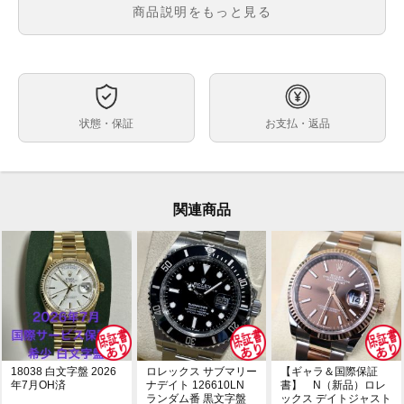
メンズ
メンズ・レディース
商品説明をもっと見る
黒文字盤
文字盤
自動巻
ムーブメント
41mm
ケースサイズ
約19cm
ベルト内周
状態・保証
お支払・返品
ステンレス
ケース素材
あり
メーカー保証書の有無
箱・保証書(最新ギャラ：2022年8月印)・冊子・グリー
付属品
ンクロノメータータグ
関連商品
コマ調整の痕跡もない未使用品です。
状態
2020年9月登場の新作サブマリーナデイトが入荷しまし
コメント
た。
ムーブメントが最新のCal.3235になり、クロナジーエ
スケープメントと呼ばれる脱進機、ニッケル・リン合金
を使用した耐磁性能の高いムーブメントとなっていま
す。
また、パワーリザーブは従来の48時間から70時間へと
延長され、日付の変更禁止時間もございません。
18038 白文字盤 2026
ロレックス サブマリー
【ギャラ＆国際保証
この機会に是非ご検討ください。
年7月OH済
ナデイト 126610LN
書】 N（新品）ロレ
ランダム番 黒文字盤
ックス デイトジャスト