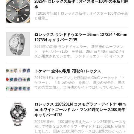
2026年 ロレックス新作：オイスター100年の革新と継
承
【2026年記録】ロレックス新作：オイスター100年の革新
と継承...
ロレックス ランドドゥエラー 36mm 127234 / 40mm
127334 キャリバー 7135
2025年の新作 ランドドゥエラー。 新開発のムーブメン
ト キャリバー7135 を搭載。36ｍｍと40ｍｍの2サイ
ズが用意されています。 ランドドゥエラー 36 オイスタ
ー、36 mm、オイスタースチール＆ホワイトゴールド リ
ファレンス 127234 ¥ 2,115,300...
トケマー 全体の取引 7割がロレックス
2017年1月にオープンした腕時計のCtoCマーケット「ト
ケマー」。 「３つの安心」を掲げ、決済の安全性、匿名
での売買に加え、当時他のサイトでは行っていなかった
（大黒屋の）鑑定/検品サービス、このユーザビリティに
富んだサービスが特徴です。...
ロレックス 126529LN コスモグラフ・デイトナ 40ｍ
ｍ ホワイトゴールド ル・マン24時間レース100周年
キャリバー4132
2023年新作。 100周年を迎えたル・マン24時間レースを
祝して特別なコスモグラフ・デイトナ 126529LN が誕生
しました。 因みに100周年のレースは6連覇の掛かったト