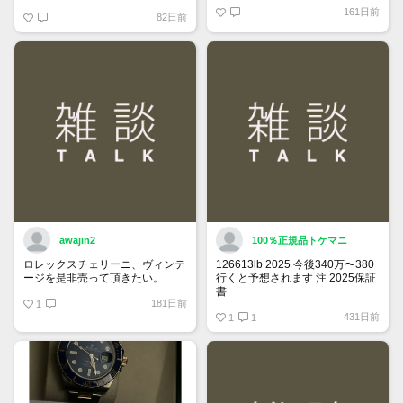
60日が経過すると自動的に1度
161日前
82日前
「下書き」へ戻ります。
トップページでお気に入り登録が
できるようになりました。
詳しくはマイページ＞お知らせを
ご確認ください。
awajin2
100％正規品トケマニ
ロレックスチェリーニ、ヴィンテ
126613lb 2025 今後340万〜380
ージを是非売って頂きたい。
行くと予想されます 注 2025保証
書
181日前
1
https://www.tokemar.com/top/rolex/su
431日前
2025/ @Watch_Monster_より
1
1
マジ上がる予想しかない