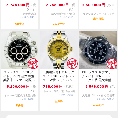
自動巻 美...
126231 36m...
※店頭でも販売しておりますので、売り切れの際はご了
3,745,000
円
2,268,000
円
2,500,000
円
（税
（税
（税０
承ください。ご来店前に在庫の有無のご確認をお勧めし
０円）
込）
円）
ます。
黒野時計店
大黒屋時計館 中野店
ラグジュアリーウォッチ専
※価格に関してのお問い合わせはメッセージでご質問頂
（インボイス対応）
（インボイス対応）
門店：R/M
未使用品
いてもお答えしておりません。直接店頭へお問い合わせ
OH済み
2023年印
ください。
お問い合わせ先
大黒屋 時計館中野店
TEL:03-5318-5250
ロレックス 16520 デ
【価格変更】ロレック
ロレックス サブマリー
イトナ A9番 黒文字盤
ス 69173G デイトジャ
ナデイト 126610LN
美品【トケマー宅配出
スト W番 シャンパン
ランダム番 黒文字盤
品（委託販...
ゴールド 中...
自動巻 未...
5,200,000
円
798,000
円
2,598,000
円
（税
（税込）
（税
込）
込）
トケマー宅配代行出品（委
（インボイス対応）
託販売）
トケマー宅配代行出品（委
大黒屋ブランド館 心斎橋店
（インボイス対応）
託販売）
（インボイス対応）
お買得
希少品
2026年印