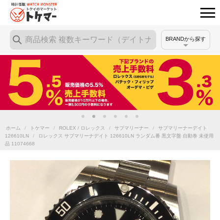
BRANDから探す
ホーム
/
トケマー
/
ROLEX / ロレックス
/
サブマリーナー
/
サブマリーナーデイト
126610LN
/
ロレックス サブマリーナデイト 126610LN ランダム番 黒文字盤 自動巻 未使用
品 11074668