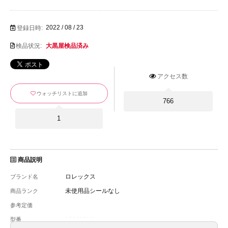
2022 / 08 / 23
登録日時:
検品状況:
大黒屋検品済み
アクセス数
ウォッチリストに追加
766
1
商品説明
ロレックス
ブランド名
未使用品シールなし
商品ランク
参考定価
126610LN
型番