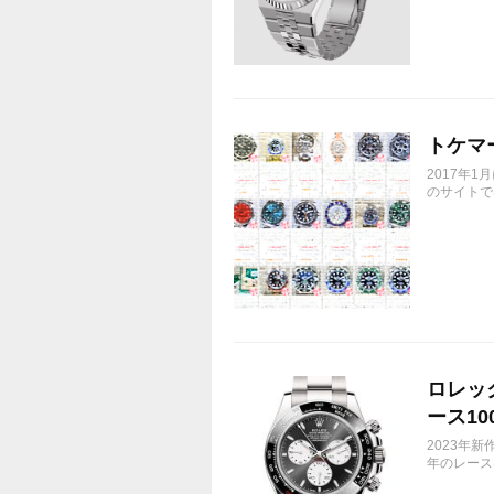
トケマ
2017年
のサイトで
ロレック
ース10
2023年新
年のレース