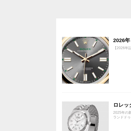
買って①年間所有するだけで
株価が下がっても、上がっても
202
【2026
ロレック
2025年
ランドドゥエ