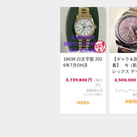
18038 白文字盤 202
【ギャラ＆
6年7月OH済
書】 N（
レックス デ
スト126231 3
3,739,800
円
2,500,000
（税０
円）
黒野時計店
ラグジュアリ
（インボイス対応）
専
未使用
OH済み