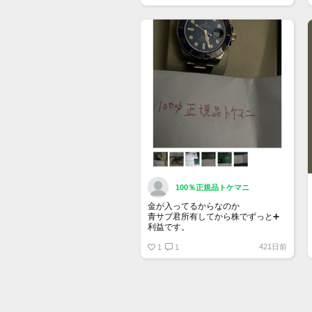
トップページでお気に入り登録がで
きるようになりました。
詳しくはマイページ＞お知らせをご
確認ください。
100％正規品トケマニ
金が入ってるからなのか
青サブ君所有してから株でずっと➕
利益です。
オススメ日本株その①
421日前
銘柄番号7932 ニッピ
1
1
配当
1株に633円
100株→63300円
1000株→633万円
10000株→6330万円