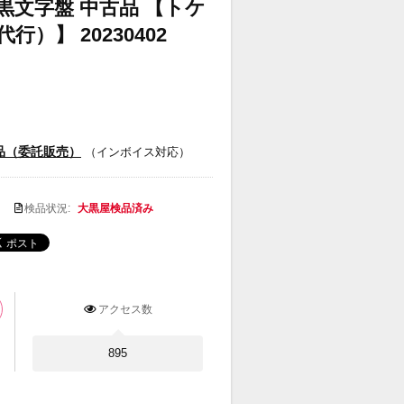
番 黒文字盤 中古品 【トケ
）】 20230402
品（委託販売）
（インボイス対応）
検品状況:
大黒屋検品済み
アクセス数
895