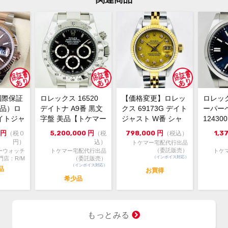
あり
メーカー保証書の有無
箱 
付属品
ース
・ラ
状態
・鏡
微細
国際保証
ロレックス 16520
【価格変更】ロレッ
ロレッ
のほ
新品）ロ
デイトナ A9番 黒文
クス 69173G デイト
ーパー
す。
イトジャ
字盤 美品【トケマー
ジャスト W番 シャ
1243
6m...
宅配出品（委託販...
ンパンゴールド 中...
ルー 202
円
5,200,000
円
798,000
円
1,3
（税０
（税
（税込）
※時
円）
込）
トケマー宅配代行出品
ので
（委託販売）
ーウォッチ
トケマー宅配代行出品
トケ
（インボイス対応）
状態
門店：R/M
（委託販売）
（インボイス対応）
品
了承
お買得
希少品
・通
コメント
取寄
・価
もっとみる
る』