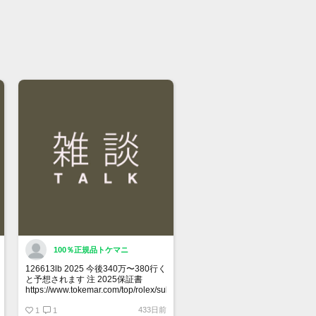
格交渉時は必ず希望金額をご提示くだ
。
用出品、取置は出来かねます。先着順
承ります。
託商品の為、お問合せ等は依頼者様に
後にご返答致します。
ルトの駒調整や交換は承っておりませ
メーカー等にご依頼ください。
100％正規品トケマニ
126613lb 2025 今後340万〜380行く
と予想されます 注 2025保証書
https://www.tokemar.com/top/rolex/submariner/166613lb-
2025/ @Watch_Monster_より
433日前
1
1