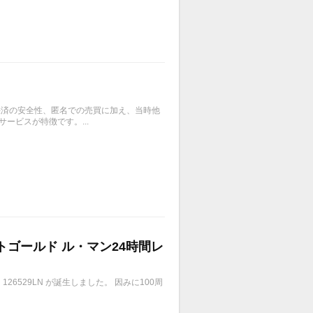
、決済の安全性、匿名での売買に加え、当時他
ービスが特徴です。...
イトゴールド ル・マン24時間レ
6529LN が誕生しました。 因みに100周