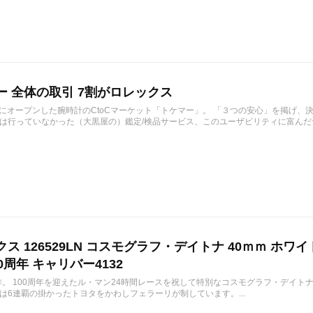
ー 全体の取引 7割がロレックス
1月にオープンした腕時計のCtoCマーケット「トケマー」。 「３つの安心」を掲げ
は行っていなかった（大黒屋の）鑑定/検品サービス、このユーザビリティに富んだサ
ス 126529LN コスモグラフ・デイトナ 40ｍｍ ホワ
0周年 キャリバー4132
作。 100周年を迎えたル・マン24時間レースを祝して特別なコスモグラフ・デイトナ 12
は6連覇の掛かったトヨタをかわしフェラーリが制しています。...