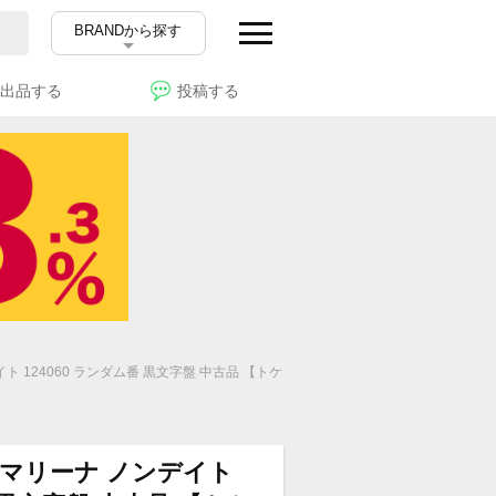
BRANDから探す
出品する
投稿する
ト 124060 ランダム番 黒文字盤 中古品 【トケ
サブマリーナ ノンデイト