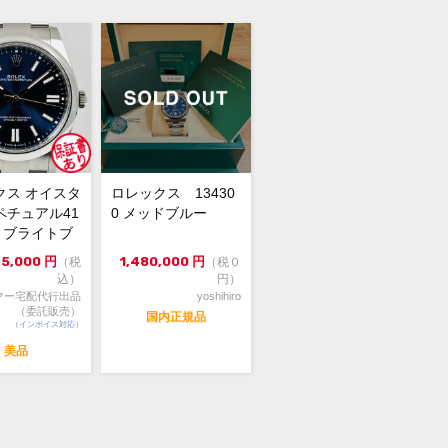
保証書（2020年9月印） 冊子 カードケ
 グリーンタグ 白タグ
ンダム番シリアル
面クラスプ
なキズが極僅かにありますが、使用感
クス オイスタ
ロレックス 13430
ぼ感じられない大変キレイな状態で
ペチュアル41
0 メッドブルー
00 ブライトブ
4年...
75,000
円
1,480,000
円
（税
（税０
計本体にラッピングがされております
込）
円）
、リューズを操作しての動作確認や、
マー宅配代行出品
yoshihiro
確認が出来ておりませんので、予めご
（委託販売）
国内正規品
（インボイス対応）
の上ご注文ください。
美品
信販売限定の為、実物確認や店舗への
せは出来かねます。
格交渉や問合せは『出品者に質問す
よりお願い致します。