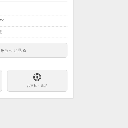
EX
品
明をもっと見る
60
ズ
ック文字盤
お支払・返品
巻
mm
19cm
ンレス