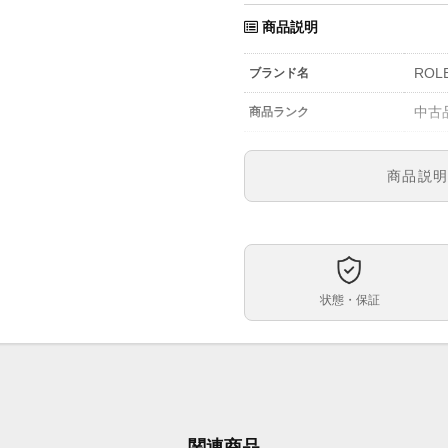
商品説明
ROL
ブランド名
中古
商品ランク
-
参考定価
商品説
1240
型番
メン
メンズ・レディース
ブラ
文字盤
状態・保証
自動
ムーブメント
約41
ケースサイズ
最大約
ベルト内周
ステ
ケース素材
関連商品