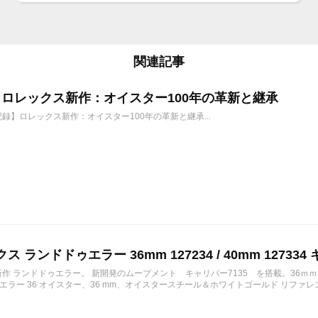
関連記事
6年 ロレックス新作：オイスター100年の革新と継承
年記録】ロレックス新作：オイスター100年の革新と継承...
ス ランドドゥエラー 36mm 127234 / 40mm 127334 
の新作 ランドドゥエラー。 新開発のムーブメント キャリバー7135 を搭載。36ｍ
ラー 36 オイスター、36 mm、オイスタースチール＆ホワイトゴールド リファレンス 12723