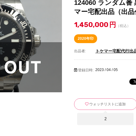
124060 ランダム
マー宅配出品（出品代行
1,450,000
円
（税込）
2020年印
トケマー宅配代行出
出品者:
2023 / 04 / 05
登録日時:
ウォッチリストに追加
2