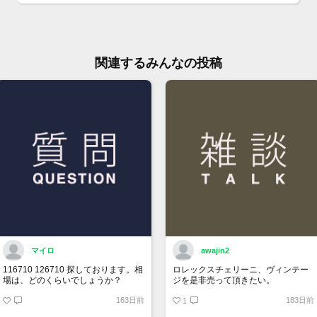
・価
さい
・専
にて
関連するみんなの投稿
・委
確認
・ベ
ん。
マイロ
awajin2
116710 126710 探しております。相
ロレックスチェリーニ、ヴィンテー
場は、どのくらいでしょうか？
ジを是非売って頂きたい。
163日前
183日前
1