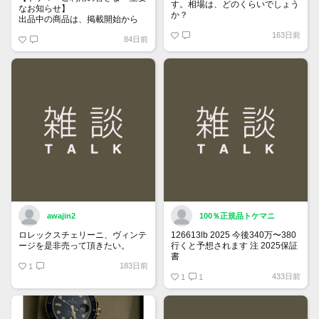
す。相場は、どのくらいでしょう
なお知らせ】
か？
出品中の商品は、掲載開始から
60日が経過すると自動的に1度
163日前
84日前
「下書き」へ戻ります。
トップページでお気に入り登録が
できるようになりました。
詳しくはマイページ＞お知らせを
ご確認ください。
awajin2
100％正規品トケマニ
ロレックスチェリーニ、ヴィンテ
126613lb 2025 今後340万〜380
ージを是非売って頂きたい。
行くと予想されます 注 2025保証
書
183日前
1
https://www.tokemar.com/top/rolex/su
433日前
2025/ @Watch_Monster_より
1
1
マジ上がる予想しかない