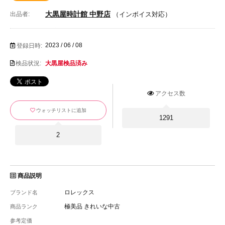
大黒屋時計館 中野店
出品者:
（インボイス対応）
2023 / 06 / 08
登録日時:
検品状況:
大黒屋検品済み
アクセス数
ウォッチリストに追加
1291
2
商品説明
ロレックス
ブランド名
極美品 きれいな中古
商品ランク
参考定価