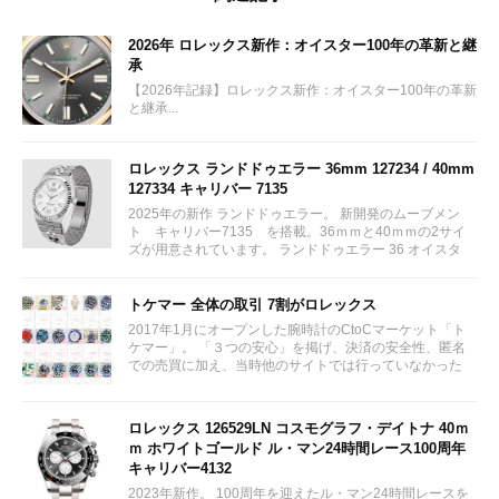
2026年 ロレックス新作：オイスター100年の革新と継
承
【2026年記録】ロレックス新作：オイスター100年の革新
と継承...
ロレックス ランドドゥエラー 36mm 127234 / 40mm
127334 キャリバー 7135
2025年の新作 ランドドゥエラー。 新開発のムーブメン
ト キャリバー7135 を搭載。36ｍｍと40ｍｍの2サイ
ズが用意されています。 ランドドゥエラー 36 オイスタ
ー、36 mm、オイスタースチール＆ホワイトゴールド リ
ファレンス 127234 ¥ 2,115,300...
トケマー 全体の取引 7割がロレックス
2017年1月にオープンした腕時計のCtoCマーケット「ト
ケマー」。 「３つの安心」を掲げ、決済の安全性、匿名
での売買に加え、当時他のサイトでは行っていなかった
（大黒屋の）鑑定/検品サービス、このユーザビリティに
富んだサービスが特徴です。...
ロレックス 126529LN コスモグラフ・デイトナ 40ｍ
ｍ ホワイトゴールド ル・マン24時間レース100周年
キャリバー4132
2023年新作。 100周年を迎えたル・マン24時間レースを