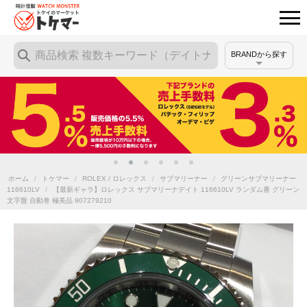
BRANDから探す
ホーム
/
トケマー
/
ROLEX / ロレックス
/
サブマリーナー
/
グリーンサブマリーナー
116610LV
/
【最新ギャラ】ロレックス サブマリーナデイト 116610LV ランダム番 グリーン
文字盤 自動巻 極美品 907279210