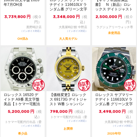
了承ください。ご来店前に在庫の有無のご確認をお勧め
年7月OH済
ナデイト 116610LV ラ
書】 N（新品）ロレ
ンダム番 グリーン文字
ックス デイトジャスト
します。
盤 自動...
126231 36m...
※価格に関してのお問い合わせはメッセージでご質問頂
3,739,800
円
3,348,000
円
2,500,000
円
（税０
（税
（税０
いてもお答えしておりません。直接店頭へお問い合わせ
円）
込）
円）
ください。
黒野時計店
大黒屋時計館 中野店
ラグジュアリーウォッチ専
（インボイス対応）
（インボイス対応）
門店：R/M
未使用品
お問い合わせ先
OH済み
大人気モデル
大黒屋 時計館中野店
TEL:03-5318-5250
ロレックス 16520 デ
【価格変更】ロレック
ロレックス サブマリー
イトナ A9番 黒文字盤
ス 69173G デイトジャ
ナデイト 116610LV ラ
美品【トケマー宅配出
スト W番 シャンパン
ンダム番 グリーン文字
品（委託販...
ゴールド 中...
盤 自動...
5,200,000
円
798,000
円
3,498,000
円
（税
（税込）
（税
込）
込）
トケマー宅配代行出品（委
（インボイス対応）
託販売）
トケマー宅配代行出品（委
大黒屋時計館 中野店
（インボイス対応）
託販売）
（インボイス対応）
お買得
希少品
2020年印