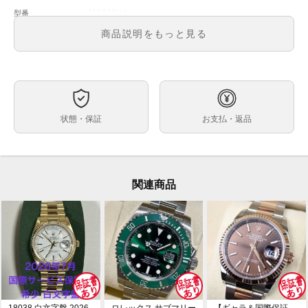
116610LV
型番
メンズ
メンズ・レディース
商品説明をもっと見る
グリーン文字盤
文字盤
自動巻
ムーブメント
40mm
ケースサイズ
約19.0cm
ベルト内周
状態・保証
お支払・返品
ステンレス
ケース素材
あり
メーカー保証書の有無
箱・保証書(最新ギャラ：2020年8月印)・冊子・グリー
付属品
ンクロノメータータグ
関連商品
バックルサイド・裏蓋に微細な傷がありますが、その他
状態
特筆すべき傷や打痕等のない極美品です。
2020年9月で廃盤(生産終了)した、サブマリーナ ハルク
コメント
116610LV が入荷しました！
こちらは最新のギャランティが付属されているお品物に
なります。
是非ご検討下さい。
※店頭でも販売をしておりますので、売り切れの際はご
18038 白文字盤 2026
ロレックス サブマリー
【ギャラ＆国際保証