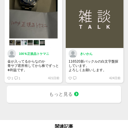
100％正規品トケマニ
きいかん
金が入ってるからなのか
116520新バックルの白文字盤探
青サブ君所有してから株でずっと
しています。
➕利益です。
よろしくお願いします。
オススメ日本株その①
421日前
424日前
銘柄番号7932 ニッピ
1
1
配当
1株に633円
もっと見る
100株→63300円
1000株→633万円
10000株→6330万円
買って①年間所有するだけで
株価が下がっても、上がっても
関連記事