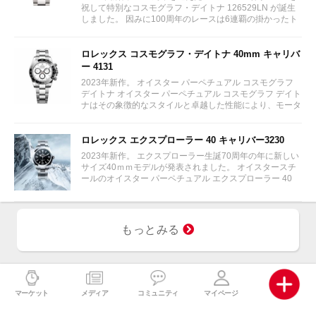
祝して特別なコスモグラフ・デイトナ 126529LN が誕生
しました。 因みに100周年のレースは6連覇の掛かったト
ヨタをかわしフェラーリが制しています。...
ロレックス コスモグラフ・デイトナ 40mm キャリバ
ー 4131
2023年新作。 オイスター パーペチュアル コスモグラフ
デイトナ オイスター パーペチュアル コスモグラフ デイト
ナはその象徴的なスタイルと卓越した性能により、モータ
ーレースのサーキットに留まらず、そのアイコニックな地
位を確立している。...
ロレックス エクスプローラー 40 キャリバー3230
2023年新作。 エクスプローラー生誕70周年の年に新しい
サイズ40ｍｍモデルが発表されました。 オイスタースチ
ールのオイスター パーペチュアル エクスプローラー 40
は、特徴的な 3、6、9 の数字とクロマライト ディスプレ
イの際立つブラックダイアルを備える。 ブラックダイア
ル...
もっとみる
マーケット
メディア
コミュニティ
マイページ