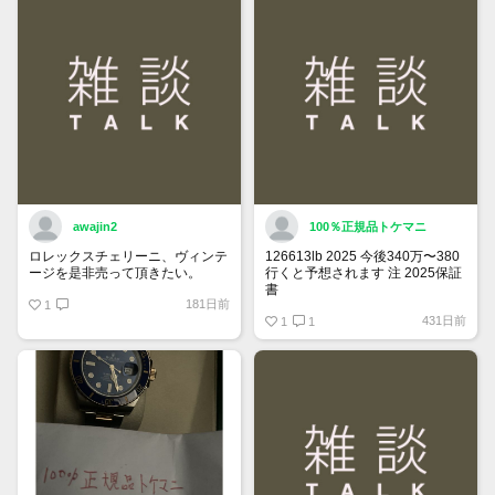
詳しくはマイページ＞お知らせを
ご確認ください。
awajin2
100％正規品トケマニ
ロレックスチェリーニ、ヴィンテ
126613lb 2025 今後340万〜380
ージを是非売って頂きたい。
行くと予想されます 注 2025保証
書
181日前
1
https://www.tokemar.com/top/rolex/su
431日前
2025/ @Watch_Monster_より
1
1
マジ上がる予想しかない