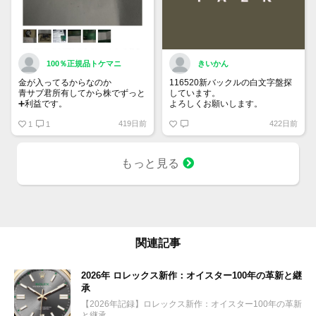
100％正規品トケマニ
きいかん
金が入ってるからなのか
116520新バックルの白文字盤探
青サブ君所有してから株でずっと
しています。
➕利益です。
よろしくお願いします。
オススメ日本株その①
419日前
422日前
銘柄番号7932 ニッピ
1
1
配当
1株に633円
もっと見る
100株→63300円
1000株→633万円
10000株→6330万円
買って①年間所有するだけで
株価が下がっても、上がっても
関連記事
2026年 ロレックス新作：オイスター100年の革新と継
承
【2026年記録】ロレックス新作：オイスター100年の革新
と継承...