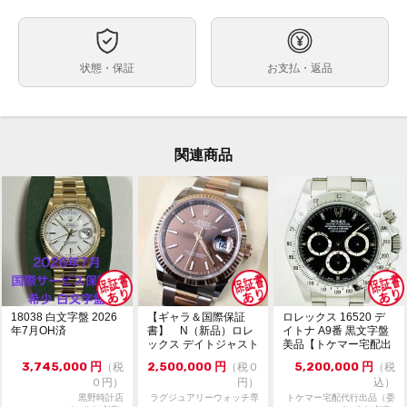
自動巻
ムーブメント
43ｍｍ
ケースサイズ
約18.0cm ※1コマ外れた状態での計測です。
ベルト内周
状態・保証
お支払・返品
コンビネーション
ケース素材
あり
メーカー保証書の有無
箱・保証書(最新ギャラ：2022年8月印)・冊子・グリー
付属品
ンクロノメータータグ・コマｘ1
関連商品
コマ調整のみの未使用品です。
状態
2019年登場の現行シードゥエラーコンビモデルのご紹
コメント
介です！シードゥエラー初のコンビモデルとなります。
YG×SSのコンビネーションの組み合わせで迫力あるモ
デルです。是非ご検討下さい。
※店頭でも販売をしておりますので、売り切れの際はご
了承ください。ご来店前に在庫の有無のご確認をお勧め
します。
18038 白文字盤 2026
【ギャラ＆国際保証
ロレックス 16520 デ
※価格に関してのお問い合わせはメッセージでご質問頂
年7月OH済
書】 N（新品）ロレ
イトナ A9番 黒文字盤
ックス デイトジャスト
美品【トケマー宅配出
いてもお答えしておりません。直接店頭へお問い合わせ
126231 36m...
品（委託販...
ください。
3,745,000
円
2,500,000
円
5,200,000
円
（税
（税０
（税
０円）
円）
込）
お問い合わせ先
黒野時計店
ラグジュアリーウォッチ専
トケマー宅配代行出品（委