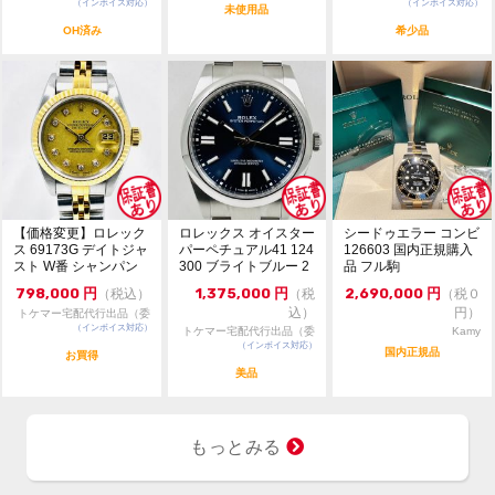
大黒屋 時計館中野店
（インボイス対応）
門店：R/M
（インボイス対応）
託販売）
未使用品
TEL:03-5318-5250
OH済み
希少品
【価格変更】ロレック
ロレックス オイスター
シードゥエラー コンビ
ス 69173G デイトジャ
パーペチュアル41 124
126603 国内正規購入
スト W番 シャンパン
300 ブライトブルー 2
品 フル駒
ゴールド 中...
024年...
798,000
円
1,375,000
円
2,690,000
円
（税込）
（税
（税０
込）
円）
トケマー宅配代行出品（委
（インボイス対応）
託販売）
トケマー宅配代行出品（委
Kamy
（インボイス対応）
託販売）
国内正規品
お買得
美品
もっとみる