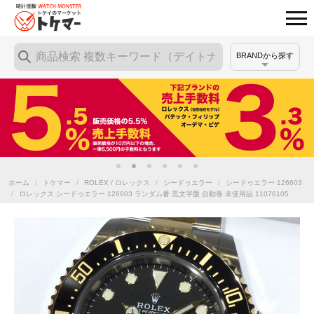
BRANDから探す
ホーム
/
トケマー
/
ROLEX / ロレックス
/
シードゥエラー
/
シードゥエラー 126603
/
ロレックス シードゥエラー 126603 ランダム番 黒文字盤 自動巻 未使用品 11076105