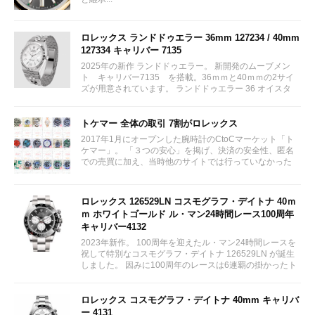
ロレックス ランドドゥエラー 36mm 127234 / 40mm
127334 キャリバー 7135
2025年の新作 ランドドゥエラー。 新開発のムーブメン
ト キャリバー7135 を搭載。36ｍｍと40ｍｍの2サイ
ズが用意されています。 ランドドゥエラー 36 オイスタ
ー、36 mm、オイスタースチール＆ホワイトゴールド リ
ファレンス 127234 ¥ 2,115,300...
トケマー 全体の取引 7割がロレックス
2017年1月にオープンした腕時計のCtoCマーケット「ト
ケマー」。 「３つの安心」を掲げ、決済の安全性、匿名
での売買に加え、当時他のサイトでは行っていなかった
（大黒屋の）鑑定/検品サービス、このユーザビリティに
富んだサービスが特徴です。...
ロレックス 126529LN コスモグラフ・デイトナ 40ｍ
ｍ ホワイトゴールド ル・マン24時間レース100周年
キャリバー4132
2023年新作。 100周年を迎えたル・マン24時間レースを
祝して特別なコスモグラフ・デイトナ 126529LN が誕生
しました。 因みに100周年のレースは6連覇の掛かったト
ヨタをかわしフェラーリが制しています。...
ロレックス コスモグラフ・デイトナ 40mm キャリバ
ー 4131