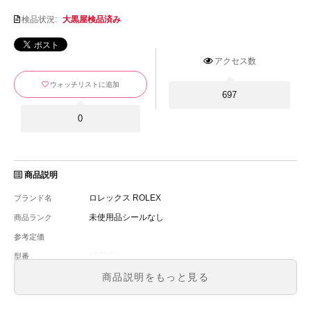
検品状況:
大黒屋検品済み
アクセス数
ウォッチリストに追加
697
0
商品説明
ロレックス ROLEX
ブランド名
未使用品シールなし
商品ランク
参考定価
126603
型番
メンズ
メンズ・レディース
商品説明をもっと見る
黒文字盤
文字盤