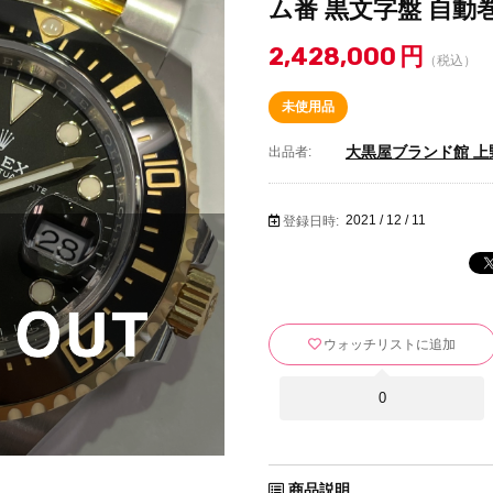
ム番 黒文字盤 自動巻 
2,428,000
円
（税込）
未使用品
大黒屋ブランド館 上
出品者:
2021 / 12 / 11
登録日時:
ウォッチリストに追加
0
商品説明