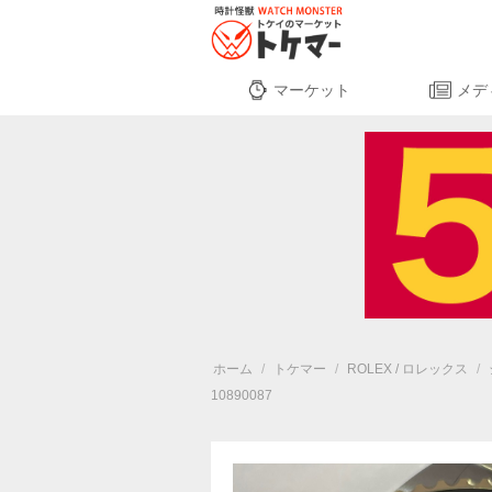
マーケット
メデ
ホーム
/
トケマー
/
ROLEX / ロレックス
/
10890087