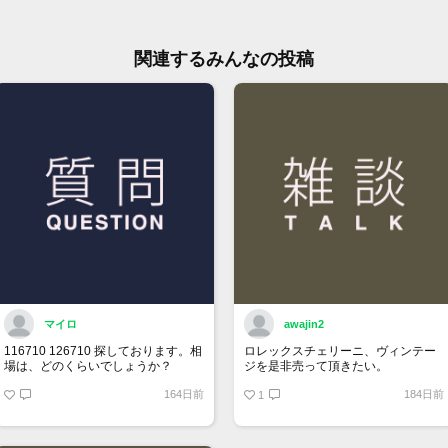
■銀
『確
い致
関連するみんなの投稿
■店
切れ
庫の
■価
ジで
ん。
マイロ
awajin2
116710 126710 探しております。相
ロレックスチェリーニ、ヴィンテー
場は、どのくらいでしょうか？
ジを是非売って頂きたい。
164日前
184日前
1