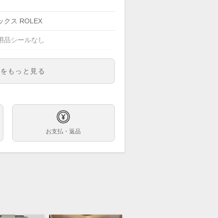
クス ROLEX
用品シールなし
明をもっと見る
03
ズ
字盤
お支払・返品
巻
ｍ
cm
ビネーション