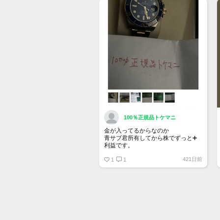
詳しくはマイページ＞お知らせをご
確認ください。
100％正規品トケマニ
金が入ってるからなのか
青サブ君所有してから株でずっと➕
利益です。
オススメ日本株その①
421日前
銘柄番号7932 ニッピ
1
1
配当
1株に633円
100株→63300円
1000株→633万円
10000株→6330万円
買って①年間所有するだけで
株価が下がっても、上がっても