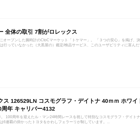
ー 全体の取引 7割がロレックス
1月にオープンした腕時計のCtoCマーケット「トケマー」。 「３つの安心」を掲げ
は行っていなかった（大黒屋の）鑑定/検品サービス、このユーザビリティに富んだサ
ス 126529LN コスモグラフ・デイトナ 40ｍｍ ホワ
0周年 キャリバー4132
作。 100周年を迎えたル・マン24時間レースを祝して特別なコスモグラフ・デイトナ 12
は6連覇の掛かったトヨタをかわしフェラーリが制しています。...