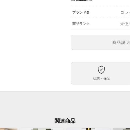
ロレッ
ブランド名
未使
商品ランク
参考定価
商品説
1266
型番
メン
メンズ・レディース
黒文
文字盤
状態・保証
自動
ムーブメント
43ｍ
ケースサイズ
約19
ベルト内周
コン
ケース素材
関連商品
あり
メーカー保証書の有無