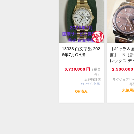
18038 白文字盤 202
【ギャラ＆
6年7月OH済
書】 N（
レックス デ
スト126231 3
3,739,800
円
2,500,000
（税０
円）
黒野時計店
ラグジュアリ
（インボイス対応）
専
未使用
OH済み