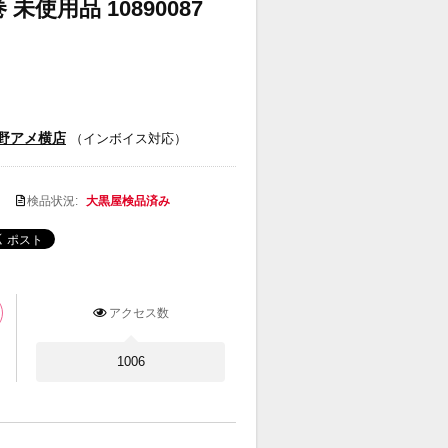
未使用品 10890087
野アメ横店
（インボイス対応）
検品状況:
大黒屋検品済み
アクセス数
1006