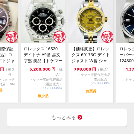
箱・
付属品
ィ・
ブレ
状態
すが
ざい
国際保証
ロレックス 16520
【価格変更】ロレッ
ロレッ
伝説
コメント
新品）ロ
デイトナ A9番 黒文
クス 69173G デイト
ーパー
ーの
イトジャ
字盤 美品【トケマー
ジャスト W番 シャ
1243
た！
6m...
宅配出品（委託販...
ンパンゴールド 中...
ルー 202
円
5,200,000
円
798,000
円
1,3
（税０
（税
（税込）
重厚
円）
込）
トケマー宅配代行出品
兼ね
（委託販売）
ーウォッチ
トケマー宅配代行出品
トケ
さい
（インボイス対応）
門店：R/M
（委託販売）
（インボイス対応）
品
お買得
希少品
【お
大黒屋
5816
もっとみる
【注