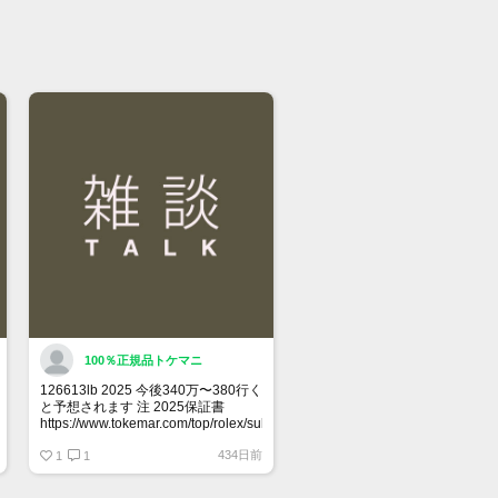
行お振込みをご利用の方は、ご注文後
定メール』が届いた後にご入金をお願
します。
頭でも販売をしておりますので、売り
の際はご了承ください。ご来店前に在
有無のご確認をお勧めします。
格に関してのお問い合わせはメッセー
ご質問頂いてもお答えしておりませ
直接店頭へお問い合わせください。
100％正規品トケマニ
126613lb 2025 今後340万〜380行く
と予想されます 注 2025保証書
https://www.tokemar.com/top/rolex/submariner/166613lb-
2025/ @Watch_Monster_より
434日前
1
1
マジ上がる予想しかない