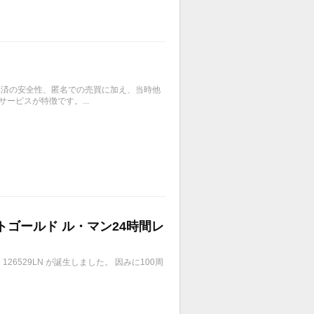
、決済の安全性、匿名での売買に加え、当時他
ービスが特徴です。...
イトゴールド ル・マン24時間レ
6529LN が誕生しました。 因みに100周