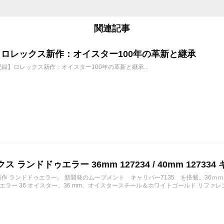
関連記事
6年 ロレックス新作：オイスター100年の革新と継承
年記録】ロレックス新作：オイスター100年の革新と継承...
ス ランドドゥエラー 36mm 127234 / 40mm 127334 
の新作 ランドドゥエラー。 新開発のムーブメント キャリバー7135 を搭載。36ｍ
ラー 36 オイスター、36 mm、オイスタースチール＆ホワイトゴールド リファレンス 12723