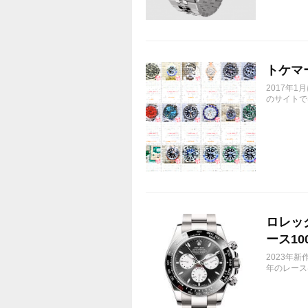
トケマ
2017年
のサイトで
ロレック
ース10
2023年新
年のレース