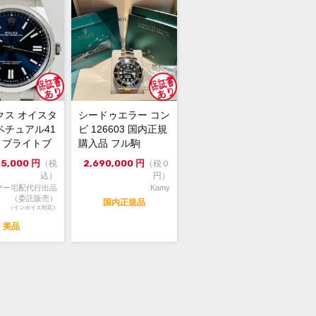
保証書(2021年12月印)新ギャランテ
冊子・クロノメータータグ
スレット調整のしていない未使用品で
、バックル部分にわずかな線キズがご
ます。
クス オイスタ
シードゥエラー コン
的なダイバーウォッチ、シードウェラ
ペチュアル41
ビ 126603 国内正規
コンビネーションモデルが入荷しまし
00 ブライトブ
購入品 フル駒
4年...
75,000
円
2,690,000
円
（税
（税０
感そしてコンビネーションの高級感を
込）
円）
備えた一品をこの機会に是非ご検討下
マー宅配代行出品
Kamy
！
（委託販売）
国内正規品
（インボイス対応）
美品
問合せ先】
 ブランド館 上野アメ横店 TEL:03-
-0401
意事項】