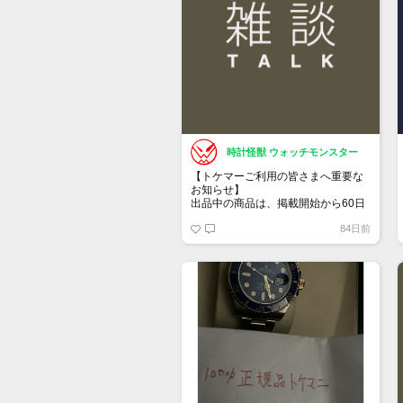
時計怪獣 ウォッチモンスター
【トケマーご利用の皆さまへ重要な
お知らせ】
出品中の商品は、掲載開始から60日
が経過すると自動的に1度「下書き」
84日前
へ戻ります。
トップページでお気に入り登録がで
きるようになりました。
詳しくはマイページ＞お知らせをご
確認ください。