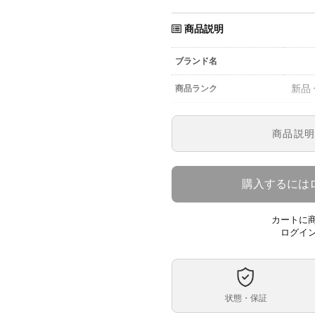
商品説明
ブランド名
新品
商品ランク
参考定価
商品説
1164
型番
メン
メンズ・レディース
購入するには
Zブ
文字盤
カートに
自動
ムーブメント
ログイ
40ｍ
ケースサイズ
フル
ベルト内周
状態・保証
ステ
ケース素材