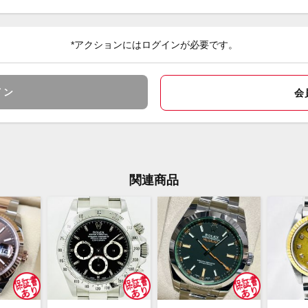
あり
メーカー保証書の有無
*アクションにはログインが必要です。
箱 保
付属品
デッ
状態
イン
会
商品
コメント
問く
関連商品