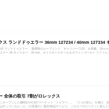
ス ランドドゥエラー 36mm 127234 / 40mm 127334 
の新作 ランドドゥエラー。 新開発のムーブメント キャリバー7135 を搭載。36ｍ
ラー 36 オイスター、36 mm、オイスタースチール＆ホワイトゴールド リファレンス 12723
ー 全体の取引 7割がロレックス
1月にオープンした腕時計のCtoCマーケット「トケマー」。 「３つの安心」を掲げ
は行っていなかった（大黒屋の）鑑定/検品サービス、このユーザビリティに富んだサ