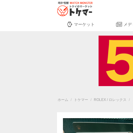
マーケット
メデ
ホーム
/
トケマー
/
ROLEX / ロレックス
/