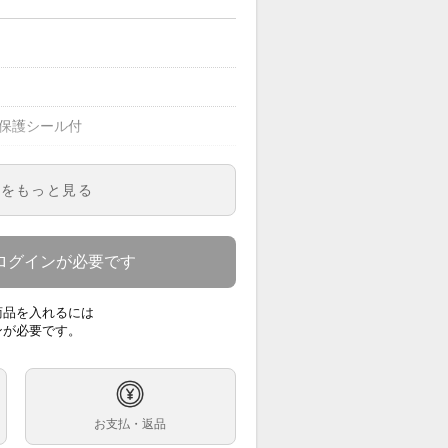
 保護シール付
明をもっと見る
00GV
ズ
ログインが必要です
ルー文字盤
商品を入れるには
巻
ンが必要です。
ｍ
コマ
お支払・返品
ンレス