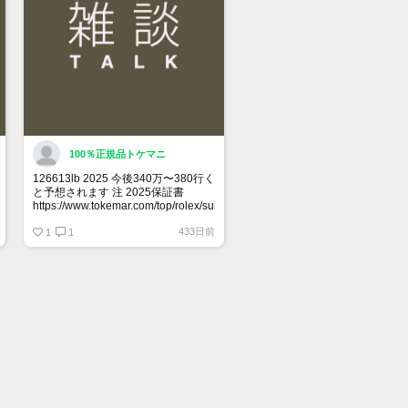
100％正規品トケマニ
126613lb 2025 今後340万〜380行く
と予想されます 注 2025保証書
https://www.tokemar.com/top/rolex/submariner/166613lb-
2025/ @Watch_Monster_より
433日前
1
1
マジ上がる予想しかない