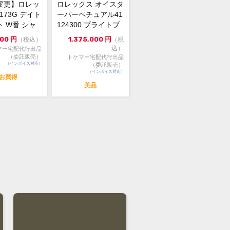
変更】ロレッ
ロレックス オイスタ
9173G デイト
ーパーペチュアル41
 W番 シャ
124300 ブライトブ
ールド 中...
ルー 2024年...
000
円
1,375,000
円
（税込）
（税
込）
マー宅配代行出品
（委託販売）
トケマー宅配代行出品
（インボイス対応）
（委託販売）
（インボイス対応）
お買得
美品