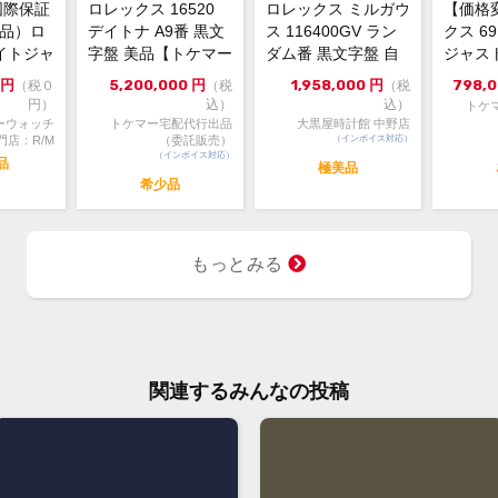
国際保証
ロレックス 16520
ロレックス ミルガウ
【価格
新品）ロ
デイトナ A9番 黒文
ス 116400GV ラン
クス 6
イトジャ
字盤 美品【トケマー
ダム番 黒文字盤 自
ジャスト
6m...
宅配出品（委託販...
動巻 極美品 1...
ンパンゴ
円
5,200,000
円
1,958,000
円
798,
（税０
（税
（税
円）
込）
込）
トケ
ーウォッチ
トケマー宅配代行出品
大黒屋時計館 中野店
門店：R/M
（委託販売）
（インボイス対応）
（インボイス対応）
品
極美品
希少品
もっとみる
関連するみんなの投稿