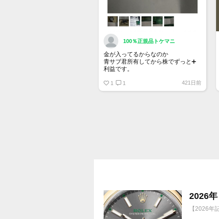
100％正規品トケマニ
金が入ってるからなのか
青サブ君所有してから株でずっと➕
利益です。
オススメ日本株その①
421日前
銘柄番号7932 ニッピ
1
1
配当
1株に633円
100株→63300円
1000株→633万円
10000株→6330万円
買って①年間所有するだけで
株価が下がっても、上がっても
202
【2026