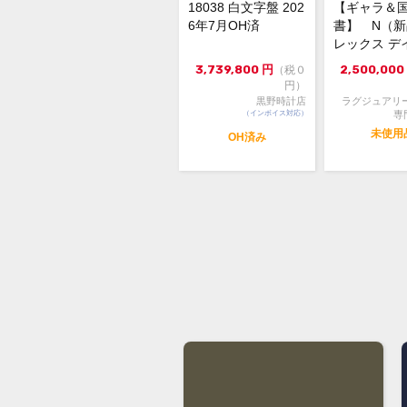
18038 白文字盤 202
【ギャラ＆
6年7月OH済
書】 N（
レックス デ
スト126231 3
3,739,800
円
2,500,000
（税０
円）
黒野時計店
ラグジュアリ
（インボイス対応）
専
未使用
OH済み