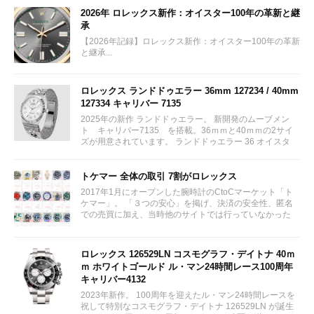
2026年 ロレックス新作：オイスター100年の革新と継
承
【2026年記録】ロレックス新作：オイスター100年の革新
と継承...
ロレックス ランドドゥエラー 36mm 127234 / 40mm
127334 キャリバー 7135
2025年の新作 ランドドゥエラー。 新開発のムーブメン
ト キャリバー7135 を搭載。36ｍｍと40ｍｍの2サイ
ズが用意されています。 ランドドゥエラー 36 オイスタ
ー、36 mm、オイスタースチール＆ホワイトゴールド リ
ファレンス 127234 ¥ 2,115,300...
トケマー 全体の取引 7割がロレックス
2017年1月にオープンした腕時計のCtoCマーケット「ト
ケマー」。 「３つの安心」を掲げ、決済の安全性、匿名
での売買に加え、当時他のサイトでは行っていなかった
（大黒屋の）鑑定/検品サービス、このユーザビリティに
富んだサービスが特徴です。...
ロレックス 126529LN コスモグラフ・デイトナ 40ｍ
ｍ ホワイトゴールド ル・マン24時間レース100周年
キャリバー4132
2023年新作。 100周年を迎えたル・マン24時間レースを
祝して特別なコスモグラフ・デイトナ 126529LN が誕生