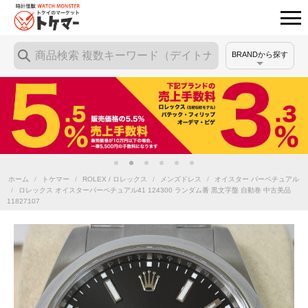
BRANDから探す
ホーム
/
トケマー
/
ROLEX / ロレックス
/
メンズドレス
/
オイスター パーペチュアル
/
ロレックス オイスターパーペチュアル41 124300 ランダム番 黒文字盤 自動巻 中古美品
11827107