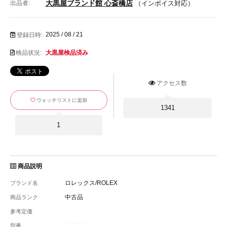
大黒屋ブランド館 心斎橋店
出品者:
（インボイス対応）
2025 / 08 / 21
登録日時:
検品状況:
大黒屋検品済み
アクセス数
ウォッチリストに追加
1341
1
商品説明
ロレックス/ROLEX
ブランド名
中古品
商品ランク
参考定価
124300
型番