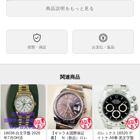
メンズ
メンズ・レディース
商品説明をもっと見る
黒文字盤
文字盤
自動巻
ムーブメント
41ｍｍ
ケースサイズ
約17.5cm ※1コマ外した状態での計測です。
ベルト内周
状態・保証
お支払・返品
ステンレス
ケース素材
あり
メーカー保証書の有無
箱・保証書(2025年4月)・冊子・グリーンクロノメータ
付属品
ータグ・コマ×1
関連商品
中古美品
状態
裏蓋鏡面部分に線スレ/バックルサイド線スレ
※店頭でも販売をしておりますので、売り切れの際はご
コメント
了承ください。
ご来店前に在庫の有無のご確認をお勧めします。
また、価格に関してのお問い合わせはメッセージでご質
問頂いてもお答えしておりません。
直接店頭へお問い合わせください。
18038 白文字盤 2026
【ギャラ＆国際保証
ロレックス 16520 デ
年7月OH済
書】 N（新品）ロレ
イトナ A9番 黒文字盤