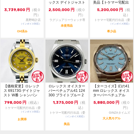
ックス デイトジャスト
美品【トケマー宅配出
※新品・未使用品に関しても保管に伴う極僅かな擦れが
126231 36m...
品（委託販...
生じる場合がございます。
3,739,800
円
2,500,000
円
5,200,000
円
（税０
（税０
（税
※写真に写っていな付属品や記載がない物については付
円）
円）
込）
属していない場合がございます。
黒野時計店
ラグジュアリーウォッチ専
トケマー宅配代行出品（委
予めご了承ください。
（インボイス対応）
門店：R/M
（インボイス対応）
託販売）
未使用品
OH済み
希少品
買取、下取りも行っております。
【LINE査定】最短５分査定!!
ID⇒＠243yutff
写真を送って頂ければ金額をすぐにご提示致します。
ブランド館心斎橋店にて無金利ローンも承っておりま
す。
お電話、メールでのお問い合わせも承ります。
【価格変更】ロレック
ロレックス オイスター
【ターコイズ】幻の41
【お問合せ先】
ス 69173G デイトジャ
パーペチュアル41 124
mm ロレックス オイス
大黒屋ブランド館 心斎橋店
スト W番 シャンパン
300 ブライトブルー 2
ターパーペチュアル
ゴールド 中...
024年...
TEL:06-4708-9570
798,000
円
1,375,000
円
5,880,000
円
（税込）
（税
（税０
MAIL: br-shinsaibashi01@e-daikoku.com
込）
円）
トケマー宅配代行出品（委
LINE:@243yutff
（インボイス対応）
託販売）
トケマー宅配代行出品（委
GINZAタイムズ
（インボイス対応）
託販売）
大人気モデル
お買得
美品