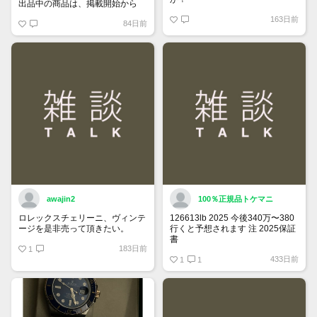
出品中の商品は、掲載開始から
60日が経過すると自動的に1度
163日前
84日前
「下書き」へ戻ります。
トップページでお気に入り登録が
できるようになりました。
詳しくはマイページ＞お知らせを
ご確認ください。
awajin2
100％正規品トケマニ
ロレックスチェリーニ、ヴィンテ
126613lb 2025 今後340万〜380
ージを是非売って頂きたい。
行くと予想されます 注 2025保証
書
183日前
1
https://www.tokemar.com/top/rolex/su
433日前
2025/ @Watch_Monster_より
1
1
マジ上がる予想しかない