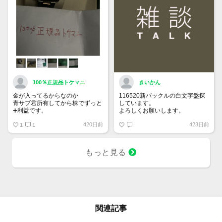
100％正規品トケマニ
きいかん
金が入ってるからなのか
116520新バックルの白文字盤探
青サブ君所有してから株でずっと
しています。
➕利益です。
よろしくお願いします。
オススメ日本株その①
420日前
423日前
銘柄番号7932 ニッピ
1
1
配当
1株に633円
もっと見る
100株→63300円
1000株→633万円
10000株→6330万円
買って①年間所有するだけで
株価が下がっても、上がっても
関連記事