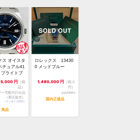
保証書(並行:2017年5月印)・ホワイト
イスタグ・冊子
つキズのない綺麗なお品物です。
スターパーペチュアル39mmダークロ
ム文字盤が入荷しました。
クス オイスタ
ロレックス 13430
ーツモデルに匹敵するサイズ感に使い
ペチュアル41
0 メッドブルー
いデザインシンプルなデザインとなっ
00 ブライトブ
ります。
4年...
75,000
円
1,480,000
円
（税
（税０
20年に廃盤となりましたケースサイズが
込）
円）
mmのオイスターパペチュアルです。
マー宅配代行出品
yoshihiro
ご検討下さい。
（委託販売）
国内正規品
（インボイス対応）
頭でも販売をしておりますので、売り
の際はご了承ください。
美品
店前に在庫の有無のご確認をお勧めし
。
格に関してのお問い合わせはメッセー
ご質問頂いてもお答えしておりませ