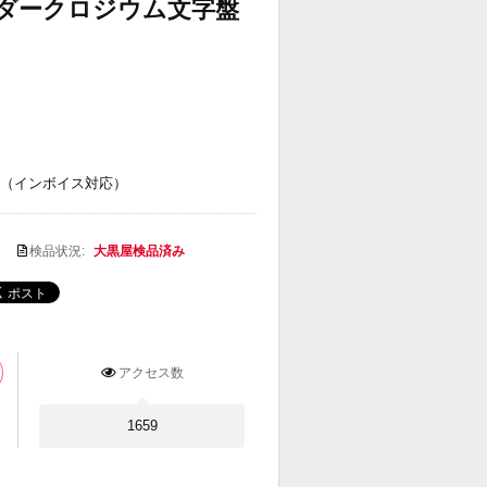
番 ダークロジウム文字盤
（インボイス対応）
検品状況:
大黒屋検品済み
アクセス数
1659