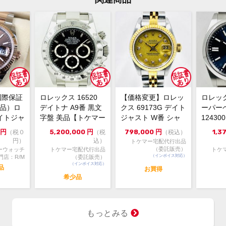
あり
メーカー保証書の有無
箱・
付属品
プラ
目立
状態
オイ
コメント
ジウ
国際保証
ロレックス 16520
【価格変更】ロレッ
ロレッ
スポ
新品）ロ
デイトナ A9番 黒文
クス 69173G デイト
ーパー
やす
イトジャ
字盤 美品【トケマー
ジャスト W番 シャ
1243
てお
6m...
宅配出品（委託販...
ンパンゴールド 中...
ルー 202
円
5,200,000
円
798,000
円
1,3
（税０
（税
（税込）
20
円）
込）
トケマー宅配代行出品
39
（委託販売）
ーウォッチ
トケマー宅配代行出品
トケ
是非
（インボイス対応）
門店：R/M
（委託販売）
（インボイス対応）
※店
品
お買得
切れ
希少品
ご来
ます
※価
もっとみる
ジで