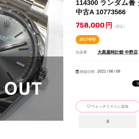
114300 ランダム
中古A 10773566
758,000
円
（税込）
2017年印
大黒屋時計館 中野店
出品者:
2021 / 06 / 06
登録日時:
ウォッチリストに追加
0