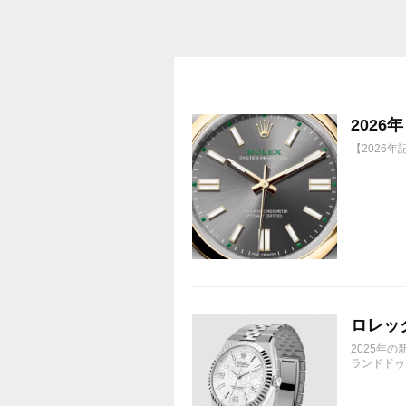
買って①年間所有するだけで
株価が下がっても、上がっても
202
【2026
ロレック
2025年
ランドドゥエ