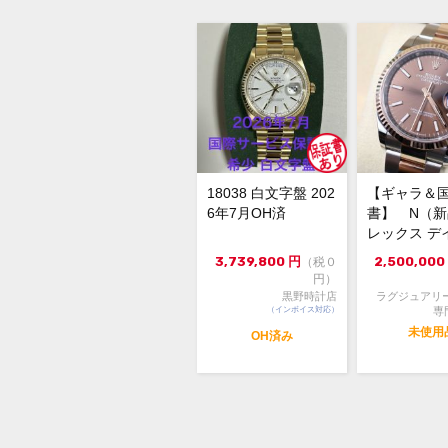
18038 白文字盤 202
【ギャラ＆
6年7月OH済
書】 N（
レックス デ
スト126231 3
3,739,800
円
2,500,000
（税０
円）
黒野時計店
ラグジュアリ
（インボイス対応）
専
未使用
OH済み