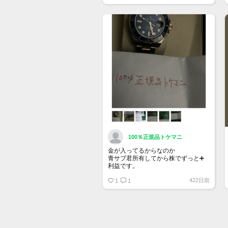
トップページでお気に入り登録がで
きるようになりました。
詳しくはマイページ＞お知らせをご
確認ください。
100％正規品トケマニ
金が入ってるからなのか
青サブ君所有してから株でずっと➕
利益です。
オススメ日本株その①
422日前
銘柄番号7932 ニッピ
1
1
配当
1株に633円
100株→63300円
1000株→633万円
10000株→6330万円