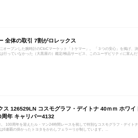
ー 全体の取引 7割がロレックス
1月にオープンした腕時計のCtoCマーケット「トケマー」。 「３つの安心」を掲げ
は行っていなかった（大黒屋の）鑑定/検品サービス、このユーザビリティに富んだサ
ス 126529LN コスモグラフ・デイトナ 40ｍｍ ホワ
0周年 キャリバー4132
作。 100周年を迎えたル・マン24時間レースを祝して特別なコスモグラフ・デイトナ 12
は6連覇の掛かったトヨタをかわしフェラーリが制しています。...