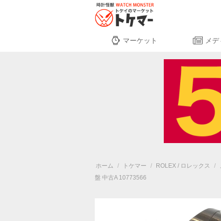
マーケット
メデ
ホーム
/
トケマー
/
ROLEX / ロレックス
/
盤 中古A 10773566