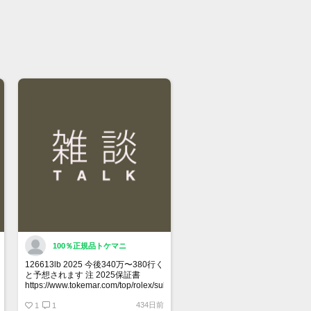
直接店頭へお問い合わせください。
い合わせ先
屋 時計館中野店
03-5318-5250
100％正規品トケマニ
126613lb 2025 今後340万〜380行く
と予想されます 注 2025保証書
https://www.tokemar.com/top/rolex/submariner/166613lb-
2025/ @Watch_Monster_より
434日前
1
1