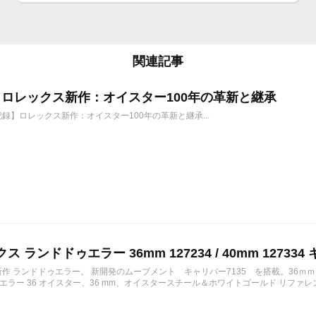
関連記事
6年 ロレックス新作：オイスター100年の革新と継承
年記録】ロレックス新作：オイスター100年の革新と継承...
ス ランドドゥエラー 36mm 127234 / 40mm 127334 
の新作 ランドドゥエラー。 新開発のムーブメント キャリバー7135 を搭載。36ｍ
ラー 36 オイスター、36 mm、オイスタースチール＆ホワイトゴールド リファレンス 12723