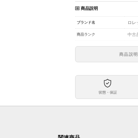
商品説明
ロレ
ブランド名
中古
商品ランク
参考定価
商品説
1143
型番
メン
メンズ・レディース
ダー
文字盤
状態・保証
自動
ムーブメント
39ｍ
ケースサイズ
約18
ベルト内周
ステ
ケース素材
関連商品