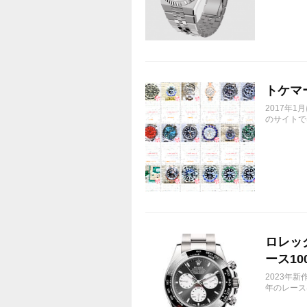
トケマ
2017年
のサイトで
ロレック
ース10
2023年新
年のレース