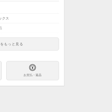
ックス
品
明をもっと見る
00
ズ
クロジウム文字盤
お支払・返品
巻
ｍ
.5cm
ンレス