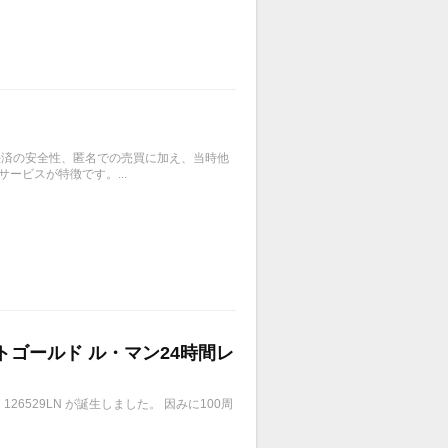
、決済の安全性、匿名での売買に加え、当時他
ービスが特徴です。...
イトゴールド ル・マン24時間レ
6529LN が誕生しました。 因みに100周