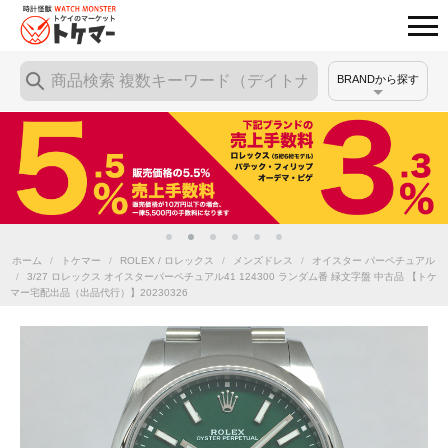
BRANDから探す
ホーム
/
トケマー
/
ROLEX / ロレックス
/
メンズドレス
/
オイスター パーペチュアル
/
3/27 ロレックス オイスターパーペチュアル41 124300 ランダム番 緑文字盤 中古品 【トケ
マー宅配出品（出品代行）】20230326