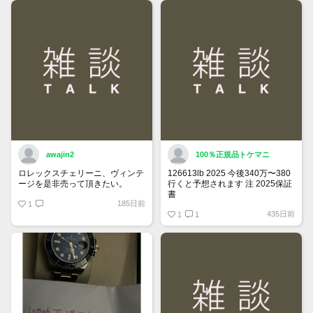
できるようになりました。
詳しくはマイページ＞お知らせを
ご確認ください。
awajin2
100％正規品トケマニ
ロレックスチェリーニ、ヴィンテ
126613lb 2025 今後340万〜380
ージを是非売って頂きたい。
行くと予想されます 注 2025保証
書
185日前
1
https://www.tokemar.com/top/rolex/su
435日前
2025/ @Watch_Monster_より
1
1
マジ上がる予想しかない