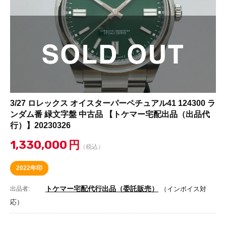
3/27 ロレックス オイスターパーペチュアル41 124300 ラ
ンダム番 緑文字盤 中古品 【トケマー宅配出品（出品代
行）】20230326
1,330,000
円
（税込）
2022年印
トケマー宅配代行出品（委託販売）
出品者:
（インボイス対
応）