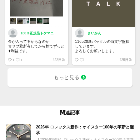
100％正規品トケマニ
きいかん
金が入ってるからなのか
116520新バックルの白文字盤探
青サブ君所有してから株でずっと
しています。
➕利益です。
よろしくお願いします。
オススメ日本株その①
422日前
425日前
銘柄番号7932 ニッピ
1
1
配当
1株に633円
もっと見る
100株→63300円
1000株→633万円
10000株→6330万円
買って①年間所有するだけで
株価が下がっても、上がっても
関連記事
2026年 ロレックス新作：オイスター100年の革新と継
承
【2026年記録】ロレックス新作：オイスター100年の革新