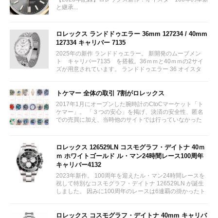
と継承...
ロレックス ランドドゥエラー 36mm 127234 / 40mm
127334 キャリバー 7135
2025年の新作 ランドドゥエラー。 新開発のムーブメン
ト キャリバー7135 を搭載。36ｍｍと40ｍｍの2サイ
ズが用意されています。 ランドドゥエラー 36 オイスタ
ー、36 mm、オイスタースチール＆ホワイトゴールド リ
ファレンス 127234 ¥ 2,115,300...
トケマー 全体の取引 7割がロレックス
2017年1月にオープンした腕時計のCtoCマーケット「ト
ケマー」。 「３つの安心」を掲げ、決済の安全性、匿名
での売買に加え、当時他のサイトでは行っていなかった
（大黒屋の）鑑定/検品サービス、このユーザビリティに
富んだサービスが特徴です。...
ロレックス 126529LN コスモグラフ・デイトナ 40ｍ
ｍ ホワイトゴールド ル・マン24時間レース100周年
キャリバー4132
2023年新作。 100周年を迎えたル・マン24時間レースを
祝して特別なコスモグラフ・デイトナ 126529LN が誕生
しました。 因みに100周年のレースは6連覇の掛かったト
ヨタをかわしフェラーリが制しています。...
ロレックス コスモグラフ・デイトナ 40mm キャリバ