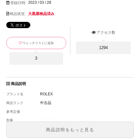
2023 / 03 / 28
登録日時:
検品状況:
大黒屋検品済み
アクセス数
ウォッチリストに追加
1294
3
商品説明
ROLEX
ブランド名
中古品
商品ランク
参考定価
124300
型番
メンズ
メンズ・レディース
商品説明をもっと見る
グリーン文字盤
文字盤