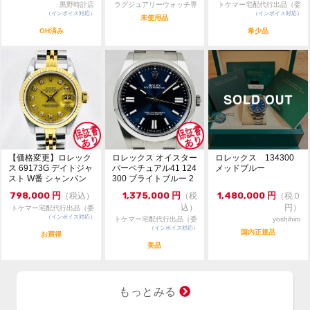
致します。
黒野時計店
ラグジュアリーウォッチ専
トケマー宅配代行出品（委
・価格交渉時は必ず希望金額をご提示ください。
（インボイス対応）
門店：R/M
（インボイス対応）
託販売）
未使用品
・専用出品、取置は出来かねます。先着順にて承りま
OH済み
希少品
す。
・委託商品の為、お問合せ等は依頼者様に確認後にご返
答致します。
・ベルトの駒調整や交換は承っておりません。メーカー
等にご依頼ください。
【価格変更】ロレック
ロレックス オイスター
ロレックス 134300
ス 69173G デイトジャ
パーペチュアル41 124
メッドブルー
スト W番 シャンパン
300 ブライトブルー 2
ゴールド 中...
024年...
798,000
円
1,375,000
円
1,480,000
円
（税込）
（税
（税０
込）
円）
トケマー宅配代行出品（委
（インボイス対応）
託販売）
トケマー宅配代行出品（委
yoshihiro
（インボイス対応）
託販売）
国内正規品
お買得
美品
もっとみる