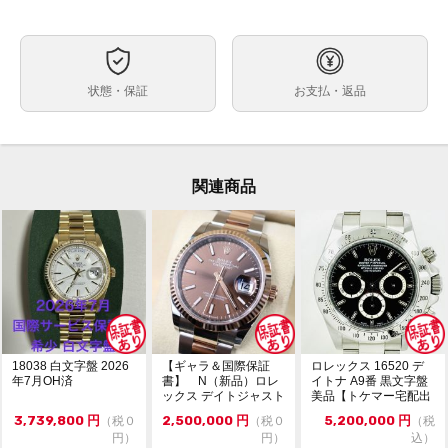
自動巻
ムーブメント
約41mm
ケースサイズ
最大約18.5cm（余り駒含む）
ベルト内周
状態・保証
お支払・返品
ステンレス
ケース素材
あり
メーカー保証書の有無
箱（ダメージ・汚れあり） 保証書（2022年8月印） 冊
付属品
子 カードケース グリーンタグ 余り駒2個
関連商品
・ランダム番シリアル
状態
・鏡面クラスプ
・日差約+2秒
（タイムグラファー平置き計測。使用、計測環境により
変動します。参考程度にお考えください。）
微細なキズはありますが、目立つ大きなキズ等はなく比
較的キレイな状態です。
18038 白文字盤 2026
【ギャラ＆国際保証
ロレックス 16520 デ
ガラスにキズやカケはありません。
年7月OH済
書】 N（新品）ロレ
イトナ A9番 黒文字盤
ックス デイトジャスト
美品【トケマー宅配出
・通信販売限定の為、実物確認や店舗への取寄せは出来
コメント
126231 36m...
品（委託販...
かねます。
3,739,800
円
2,500,000
円
5,200,000
円
（税０
（税０
（税
・価格交渉や問合せは『出品者に質問する』よりお願い
円）
円）
込）