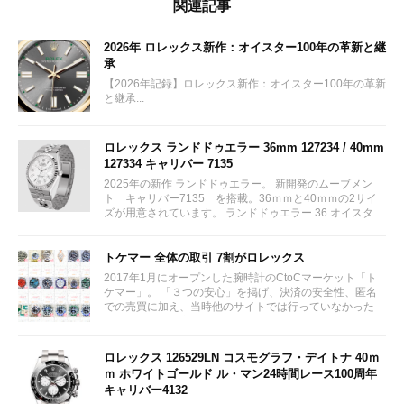
関連記事
2026年 ロレックス新作：オイスター100年の革新と継
承
【2026年記録】ロレックス新作：オイスター100年の革新
と継承...
ロレックス ランドドゥエラー 36mm 127234 / 40mm
127334 キャリバー 7135
2025年の新作 ランドドゥエラー。 新開発のムーブメン
ト キャリバー7135 を搭載。36ｍｍと40ｍｍの2サイ
ズが用意されています。 ランドドゥエラー 36 オイスタ
ー、36 mm、オイスタースチール＆ホワイトゴールド リ
ファレンス 127234 ¥ 2,115,300...
トケマー 全体の取引 7割がロレックス
2017年1月にオープンした腕時計のCtoCマーケット「ト
ケマー」。 「３つの安心」を掲げ、決済の安全性、匿名
での売買に加え、当時他のサイトでは行っていなかった
（大黒屋の）鑑定/検品サービス、このユーザビリティに
富んだサービスが特徴です。...
ロレックス 126529LN コスモグラフ・デイトナ 40ｍ
ｍ ホワイトゴールド ル・マン24時間レース100周年
キャリバー4132