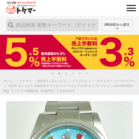
BRANDから探す
ホーム
/
トケマー
/
ROLEX / ロレックス
/
メンズドレス
/
オイスター パーペチュアル
/
10/25 ロレックス 126000 オイスターパーペチュアル36 セレブレーション 2024年6月印
美品 【トケマー宅配出品（出品代行）】20241025