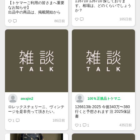
116710 126710 探しておりま
【トケマーご利用の皆さまへ重要
す。相場は、どのくらいでしょう
なお知らせ】
か？
出品中の商品は、掲載開始から
60日が経過すると自動的に1度
165日前
86日前
「下書き」へ戻ります。
トップページでお気に入り登録が
できるようになりました。
詳しくはマイページ＞お知らせを
ご確認ください。
awajin2
100％正規品トケマニ
ロレックスチェリーニ、ヴィンテ
126613lb 2025 今後340万〜380
ージを是非売って頂きたい。
行くと予想されます 注 2025保証
書
185日前
1
https://www.tokemar.com/top/rolex/su
435日前
2025/ @Watch_Monster_より
1
1
マジ上がる予想しかない