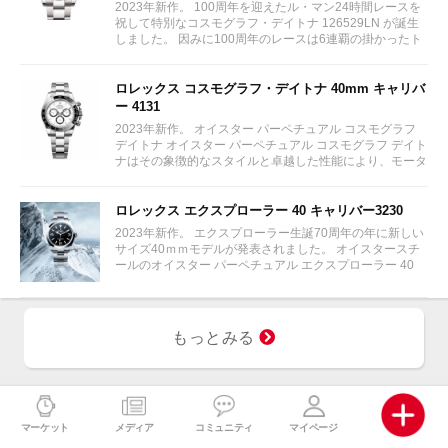
2023年新作。 100周年を迎えたル・マン24時間レースを
祝して特別なコスモグラフ・デイトナ 126529LN が誕生
しました。 因みに100周年のレースは6連覇の掛かったト
ヨタをかわしフェラーリが制しています。...
ロレックス コスモグラフ・デイトナ 40mm キャリバ
ー 4131
2023年新作。 オイスター パーペチュアル コスモグラフ
デイトナ オイスター パーペチュアル コスモグラフ デイト
ナはその象徴的なスタイルと卓越した性能により、モータ
ーレースのサーキットに留まらず、そのアイコニックな地
位を確立している。...
ロレックス エクスプローラー 40 キャリバー3230
2023年新作。 エクスプローラー生誕70周年の年に新しい
サイズ40ｍｍモデルが発表されました。 オイスタースチ
ールのオイスター パーペチュアル エクスプローラー 40
は、特徴的な 3、6、9 の数字とクロマライト ディスプレ
イの際立つブラックダイアルを備える。 ブラックダイア
ル...
もっとみる
マーケット
メディア
コミュニティ
マイページ