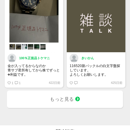
100％正規品トケマニ
きいかん
金が入ってるからなのか
116520新バックルの白文字盤探
青サブ君所有してから株でずっと
しています。
➕利益です。
よろしくお願いします。
オススメ日本株その①
422日前
425日前
銘柄番号7932 ニッピ
1
1
配当
1株に633円
もっと見る
100株→63300円
1000株→633万円
10000株→6330万円
買って①年間所有するだけで
株価が下がっても、上がっても