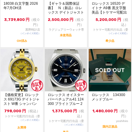
18038 白文字盤 2026
【ギャラ＆国際保証
ロレックス 16520 デ
年7月OH済
書】 N（新品）ロレ
イトナ A9番 黒文字盤
ックス デイトジャスト
美品【トケマー宅配出
126231 36m...
品（委託販...
3,739,800
円
2,500,000
円
5,200,000
円
（税０
（税０
（税
円）
円）
込）
黒野時計店
ラグジュアリーウォッチ専
トケマー宅配代行出品（委
（インボイス対応）
門店：R/M
（インボイス対応）
託販売）
未使用品
OH済み
希少品
【価格変更】ロレック
ロレックス オイスター
ロレックス 134300
ス 69173G デイトジャ
パーペチュアル41 124
メッドブルー
スト W番 シャンパン
300 ブライトブルー 2
ゴールド 中...
024年...
798,000
円
1,375,000
円
1,480,000
円
（税込）
（税
（税０
込）
円）
トケマー宅配代行出品（委
（インボイス対応）
託販売）
トケマー宅配代行出品（委
yoshihiro
（インボイス対応）
託販売）
国内正規品
お買得