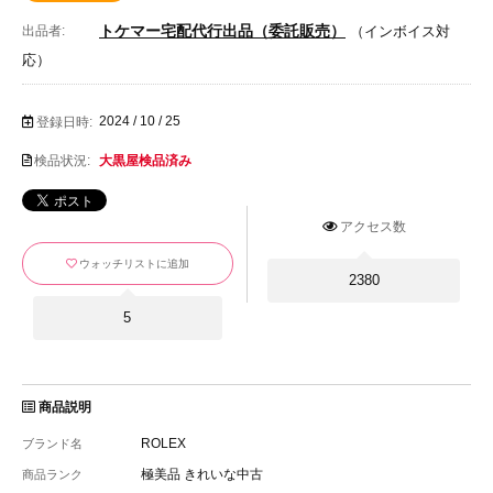
トケマー宅配代行出品（委託販売）
出品者:
（インボイス対
応）
2024 / 10 / 25
登録日時:
検品状況:
大黒屋検品済み
アクセス数
ウォッチリストに追加
2380
5
商品説明
ROLEX
ブランド名
極美品 きれいな中古
商品ランク