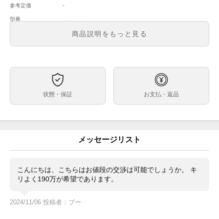
-
参考定価
126000
型番
メンズ
メンズ・レディース
商品説明をもっと見る
セレブレーション（ターコイズブルー）
文字盤
自動巻
ムーブメント
36ｍｍ
ケースサイズ
-
ベルト内周
状態・保証
お支払・返品
ステンレス
ケース素材
あり
メーカー保証書の有無
内箱・外箱・保証書（2024.06）カードケース・冊子
付属品
（デイトジャスト用）・グリーンタグ・余りコマ
メッセージリスト
華やかなセレブレーションダイヤルです。ユニセックス
状態
な36ｍｍのオイスターパーペチュアルはサイズ感も良
く人気です。
こんにちは、こちらはお値段の交渉は可能でしょうか。 キ
・日差約-1~+2秒
リよく190万が希望であります。
（タイムグラファー平置計測。計測環境により変動。参
考程度にお考えください。）
2024/11/06 投稿者：ブー
わずかなスレがありますが、目立つ大きなキズ等はあり