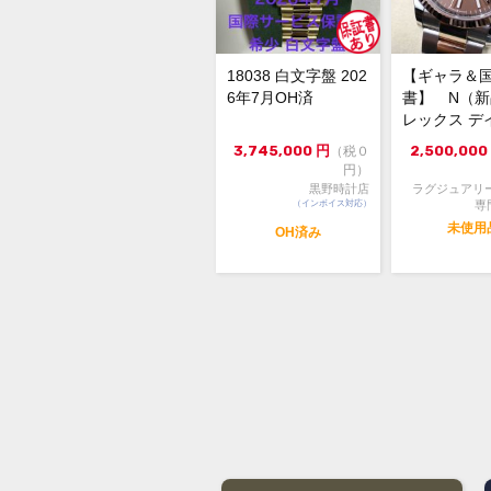
18038 白文字盤 202
【ギャラ＆
6年7月OH済
書】 N（
レックス デ
スト126231 3
3,745,000
円
2,500,000
（税０
円）
黒野時計店
ラグジュアリ
（インボイス対応）
専
未使用
OH済み