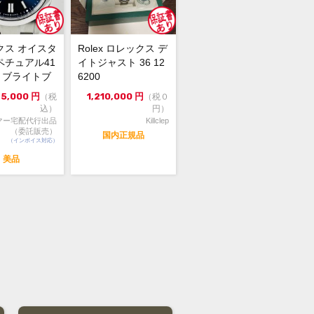
クス オイスタ
Rolex ロレックス デ
ペチュアル41
イトジャスト 36 12
00 ブライトブ
6200
4年...
75,000
円
1,210,000
円
（税
（税０
込）
円）
マー宅配代行出品
Killclep
（委託販売）
国内正規品
（インボイス対応）
美品