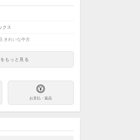
ックス
品 きれいな中古
明をもっと見る
00
ズ
イトブルー
お支払・返品
巻
m
cm(コマ2つ外した状態)
ンレス