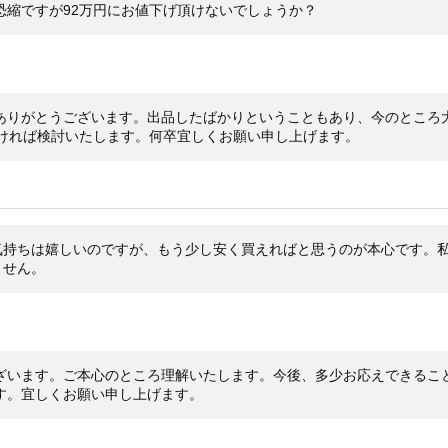
恐縮ですが92万円にお値下げ頂けないでしょうか？
あり
メーカー保証書の有無
保証
付属品
バッ
状態
ありがとうございます。出品したばかりということもあり、今のところ
が蛍
しければ検討いたします。何卒宜しくお願い申し上げます。
枚目
20
コメント
購入
用頻
気持ちは嬉しいのですが、もう少し安く買えればと思うのが本心です。
好み
ません。
ギャ
マ、
すり
品、
ざいます。ご本心のところ理解いたします。今後、多少お応えできるこ
了承
す。宜しくお願い申し上げます。