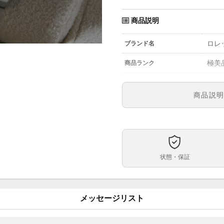
商品説明
ロレ
ブランド名
極美
商品ランク
参考定価
商品説
1262
型番
メン
メンズ・レディース
ブラ
文字盤
状態・保証
自動
ムーブメント
36m
ケースサイズ
メッセージリスト
約16
ベルト内周
ステ
ケース素材