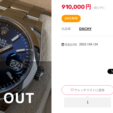
910,000
円
（税０円）
2021年印
DACHY
出品者:
2022 / 04 / 24
登録日時:
ウォッチリストに追加
1