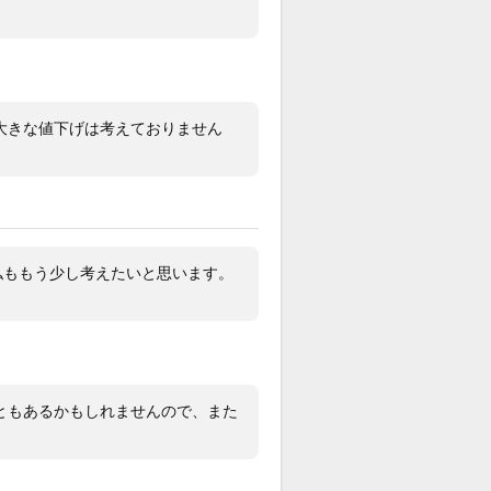
書、説明書、箱等一式
クルの鏡面部分の使用による細かい傷
大きな値下げは考えておりません
光灯の下などでは分かりますが(写真5
)、それ以外の傷等はありません。
21年12月に案内いただき国内正規店で
しました。週1か2週間に1回程度の使
度でしたが、もう少し大きめの時計が
私ももう少し考えたいと思います。
のため出品致します。
ランティーカード、説明書、あまりコ
箱など一式揃っています。
替えなどのトラブル防止のため、返
クレームはお受けできません。何卒ご
ともあるかもしれませんので、また
下さい。