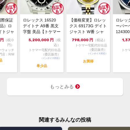
国際保証
ロレックス 16520
【価格変更】ロレッ
ロレッ
新品）ロ
デイトナ A9番 黒文
クス 69173G デイト
ーパー
イトジャ
字盤 美品【トケマー
ジャスト W番 シャ
1243
6m...
宅配出品（委託販...
ンパンゴールド 中...
ルー 202
円
5,200,000
円
798,000
円
1,3
（税０
（税
（税込）
円）
込）
トケマー宅配代行出品
（委託販売）
ーウォッチ
トケマー宅配代行出品
トケ
（インボイス対応）
門店：R/M
（委託販売）
（インボイス対応）
品
お買得
希少品
もっとみる
関連するみんなの投稿