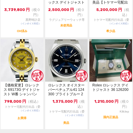
ックス デイトジャスト
美品【トケマー宅配出
※価格に関してのお問い合わせはメッセージでご質問頂
126231 36m...
品（委託販...
いてもお答えしておりません。直接店頭へお問い合わせ
3,739,800
円
2,500,000
円
5,200,000
円
（税０
（税０
（税
ください。
円）
円）
込）
黒野時計店
ラグジュアリーウォッチ専
トケマー宅配代行出品（委
お問い合わせ先
（インボイス対応）
門店：R/M
（インボイス対応）
託販売）
未使用品
大黒屋 時計館中野店
OH済み
希少品
TEL:03-5318-5250
【価格変更】ロレック
ロレックス オイスター
Rolex ロレックス デイ
ス 69173G デイトジャ
パーペチュアル41 124
トジャスト 36 126200
スト W番 シャンパン
300 ブライトブルー 2
ゴールド 中...
024年...
798,000
円
1,375,000
円
1,210,000
円
（税込）
（税
（税０
込）
円）
トケマー宅配代行出品（委
（インボイス対応）
託販売）
トケマー宅配代行出品（委
Killclep
（インボイス対応）
託販売）
国内正規品
お買得
美品