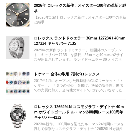
2026年 ロレックス新作：オイスター100年の革新と継
承
【2026年記録】ロレックス新作：オイスター100年の革新
と継承...
ロレックス ランドドゥエラー 36mm 127234 / 40mm
127334 キャリバー 7135
2025年の新作 ランドドゥエラー。 新開発のムーブメン
ト キャリバー7135 を搭載。36ｍｍと40ｍｍの2サイ
ズが用意されています。 ランドドゥエラー 36 オイスタ
ー、36 mm、オイスタースチール＆ホワイトゴールド リ
ファレンス 127234 ¥ 2,115,300...
トケマー 全体の取引 7割がロレックス
2017年1月にオープンした腕時計のCtoCマーケット「ト
ケマー」。 「３つの安心」を掲げ、決済の安全性、匿名
での売買に加え、当時他のサイトでは行っていなかった
（大黒屋の）鑑定/検品サービス、このユーザビリティに
富んだサービスが特徴です。...
ロレックス 126529LN コスモグラフ・デイトナ 40ｍ
ｍ ホワイトゴールド ル・マン24時間レース100周年
キャリバー4132
2023年新作。 100周年を迎えたル・マン24時間レースを
祝して特別なコスモグラフ・デイトナ 126529LN が誕生