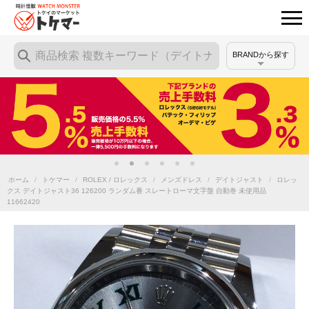
BRANDから探す
ホーム
/
トケマー
/
ROLEX / ロレックス
/
メンズドレス
/
デイトジャスト
/
ロレッ
クス デイトジャスト36 126200 ランダム番 スレートローマ文字盤 自動巻 未使用品
11662420