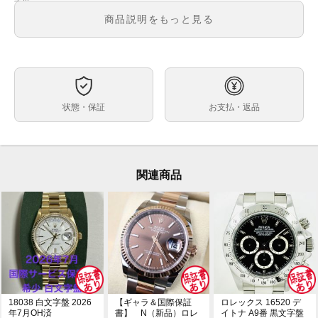
メンズ
メンズ・レディース
商品説明をもっと見る
スレートローマ文字盤
文字盤
自動巻
ムーブメント
36mm
ケースサイズ
約15.5cm ※5コマ外れた状態での計測です。
ベルト内周
状態・保証
お支払・返品
ステンレス
ケース素材
あり
メーカー保証書の有無
箱・保証書(最新ギャラ：2024年8月印)・冊子・グリー
付属品
ンクロノメータータグ・コマ×5
関連商品
ブレスレット調整のされている未使用品です。
状態
デイトジャスト36 126200 ジュビリーブレス が入荷し
コメント
ました！
こちらは使いやすい36ｍｍのケースにスレートローマ
文字盤と人気の高いモデルとなっております。お探しの
方ぜひご検討下さい！
※店頭でも販売をしておりますので、売り切れの際はご
了承ください。ご来店前に在庫の有無のご確認をお勧め
18038 白文字盤 2026
【ギャラ＆国際保証
ロレックス 16520 デ
します。
年7月OH済
書】 N（新品）ロレ
イトナ A9番 黒文字盤