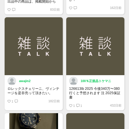
出品中の商品は、掲載開始から
60日が経過すると自動的に1度
162日前
83日前
「下書き」へ戻ります。
トップページでお気に入り登録が
できるようになりました。
詳しくはマイページ＞お知らせを
ご確認ください。
awajin2
100％正規品トケマニ
ロレックスチェリーニ、ヴィンテ
126613lb 2025 今後340万〜380
ージを是非売って頂きたい。
行くと予想されます 注 2025保証
書
182日前
1
https://www.tokemar.com/top/rolex/su
432日前
2025/ @Watch_Monster_より
1
1
マジ上がる予想しかない