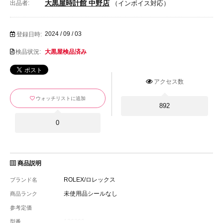
大黒屋時計館 中野店
出品者:
（インボイス対応）
2024 / 09 / 03
登録日時:
検品状況:
大黒屋検品済み
アクセス数
ウォッチリストに追加
892
0
商品説明
ROLEX/ロレックス
ブランド名
未使用品シールなし
商品ランク
参考定価
126200
型番