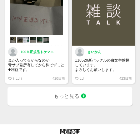
100％正規品トケマニ
きいかん
金が入ってるからなのか
116520新バックルの白文字盤探
青サブ君所有してから株でずっと
しています。
➕利益です。
よろしくお願いします。
オススメ日本株その①
420日前
423日前
銘柄番号7932 ニッピ
1
1
配当
1株に633円
もっと見る
100株→63300円
1000株→633万円
10000株→6330万円
買って①年間所有するだけで
株価が下がっても、上がっても
関連記事