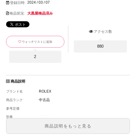
2024 / 03 / 07
登録日時:
検品状況:
大黒屋検品済み
アクセス数
ウォッチリストに追加
880
2
商品説明
ROLEX
ブランド名
中古品
商品ランク
参考定価
16200
型番
メンズ
メンズ・レディース
商品説明をもっと見る
ピンクローマ文字盤
文字盤