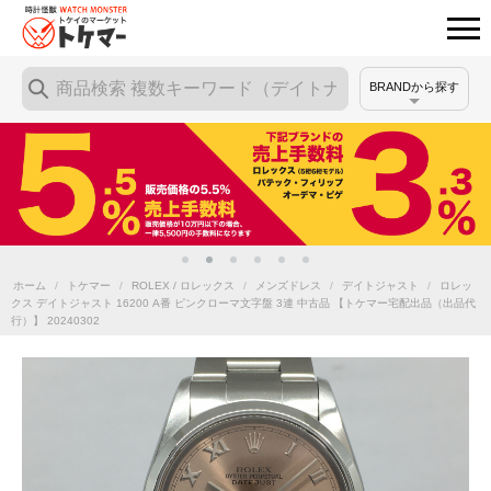
BRANDから探す
ホーム
/
トケマー
/
ROLEX / ロレックス
/
メンズドレス
/
デイトジャスト
/
ロレッ
クス デイトジャスト 16200 A番 ピンクローマ文字盤 3連 中古品 【トケマー宅配出品（出品代
行）】 20240302