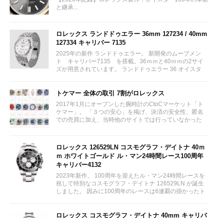
と継承...
ロレックス ランドドゥエラー 36mm 127234 / 40mm
127334 キャリバー 7135
2025年の新作 ランドドゥエラー。 新開発のムーブメン
ト キャリバー7135 を搭載。36ｍｍと40ｍｍの2サイ
ズが用意されています。 ランドドゥエラー 36 オイスタ
ー、36 mm、オイスタースチール＆ホワイトゴールド リ
ファレンス 127234 ¥ 2,115,300...
トケマー 全体の取引 7割がロレックス
2017年1月にオープンした腕時計のCtoCマーケット「ト
ケマー」。 「３つの安心」を掲げ、決済の安全性、匿名
での売買に加え、当時他のサイトでは行っていなかった
（大黒屋の）鑑定/検品サービス、このユーザビリティに
富んだサービスが特徴です。...
ロレックス 126529LN コスモグラフ・デイトナ 40ｍ
ｍ ホワイトゴールド ル・マン24時間レース100周年
キャリバー4132
2023年新作。 100周年を迎えたル・マン24時間レースを
祝して特別なコスモグラフ・デイトナ 126529LN が誕生
しました。 因みに100周年のレースは6連覇の掛かったト
ヨタをかわしフェラーリが制しています。...
ロレックス コスモグラフ・デイトナ 40mm キャリバ