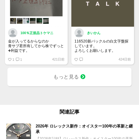
100％正規品トケマニ
きいかん
金が入ってるからなのか
116520新バックルの白文字盤探
青サブ君所有してから株でずっと
しています。
➕利益です。
よろしくお願いします。
オススメ日本株その①
421日前
424日前
銘柄番号7932 ニッピ
1
1
配当
1株に633円
もっと見る
100株→63300円
1000株→633万円
10000株→6330万円
買って①年間所有するだけで
株価が下がっても、上がっても
関連記事
2026年 ロレックス新作：オイスター100年の革新と継
承
【2026年記録】ロレックス新作：オイスター100年の革新