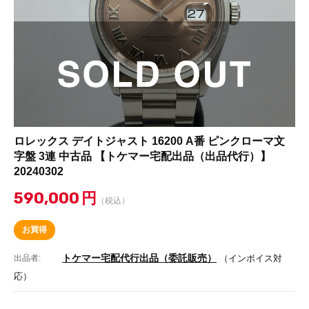
ロレックス デイトジャスト 16200 A番 ピンクローマ文
字盤 3連 中古品 【トケマー宅配出品（出品代行）】
20240302
590,000
円
（税込）
お買得
トケマー宅配代行出品（委託販売）
出品者:
（インボイス対
応）