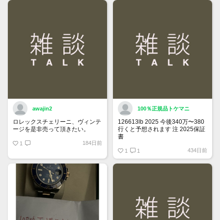
できるようになりました。
詳しくはマイページ＞お知らせを
ご確認ください。
awajin2
100％正規品トケマニ
ロレックスチェリーニ、ヴィンテ
126613lb 2025 今後340万〜380
ージを是非売って頂きたい。
行くと予想されます 注 2025保証
書
184日前
1
https://www.tokemar.com/top/rolex/su
434日前
2025/ @Watch_Monster_より
1
1
マジ上がる予想しかない