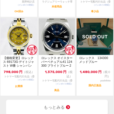
黒野時計店
ラグジュアリーウォッチ専
トケマー宅配代行出品（委
・価格交渉や問合せは『出品者に質問する』よりお願い
（インボイス対応）
門店：R/M
（インボイス対応）
託販売）
コメント
未使用品
致します。
OH済み
希少品
・価格交渉は希望金額をご提示ください。
・専用出品、取置不可。先着順販売。
【価格変更】ロレック
ロレックス オイスター
ロレックス 134300
ス 69173G デイトジャ
パーペチュアル41 124
メッドブルー
スト W番 シャンパン
300 ブライトブルー 2
ゴールド 中...
024年...
798,000
円
1,375,000
円
1,480,000
円
（税込）
（税
（税０
込）
円）
トケマー宅配代行出品（委
（インボイス対応）
託販売）
トケマー宅配代行出品（委
yoshihiro
（インボイス対応）
託販売）
国内正規品
お買得
美品
もっとみる