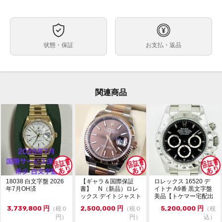
自動巻
ムーブメント
約36mm
ケースサイズ
最大約18.5cm
ベルト内周
状態・保証
お支払・返品
ステンレス
ケース素材
なし
メーカー保証書の有無
・箱（汚れ、劣化）・グリーンタグ・レッドタグ・国際
付属品
サービス保証書（2023年3月）・メーカー納品書
関連商品
（2023年3月）
・A番シリアル（1998～1999年頃製造品）
状態
・クラスプコード:X12
・ブレス番号:78360
・フラッシュフィット番号:558B
・日差約+2～+4秒
（タイムグラファー平置計測。計測環境により変動。参
考程度にお考えください。）
18038 白文字盤 2026
【ギャラ＆国際保証
ロレックス 16520 デ
年7月OH済
書】 N（新品）ロレ
イトナ A9番 黒文字盤
微細なキズがありますが、目立つ大きなキズ等はなく比
ックス デイトジャスト
美品【トケマー宅配出
較的キレイな状態です。
126231 36m...
品（委託販...
3,739,800
円
2,500,000
円
5,200,000
円
（税０
（税０
（税
ガラスにキズやカケはありませんが、サイクロップレン
円）
円）
込）
ズにルーペで確認出来る程度の薄いキズあり。