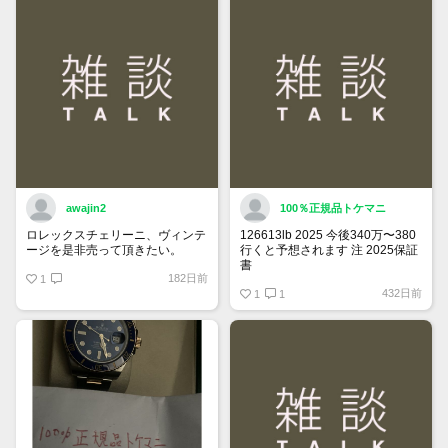
詳しくはマイページ＞お知らせを
ご確認ください。
awajin2
100％正規品トケマニ
ロレックスチェリーニ、ヴィンテ
126613lb 2025 今後340万〜380
ージを是非売って頂きたい。
行くと予想されます 注 2025保証
書
182日前
1
https://www.tokemar.com/top/rolex/su
432日前
2025/ @Watch_Monster_より
1
1
マジ上がる予想しかない