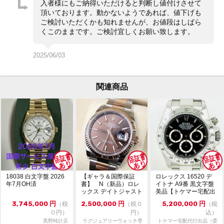
入者様にもご納得いただけると判断し値付けさせて
頂いております。動かないようであれば、値下げも
ご検討いただくかも知れませんが、お値段はしばら
くこのままです。ご検討宜しくお願い致します。
2025/06/03
関連商品
18038 白文字盤 2026
【ギャラ＆国際保証
ロレックス 16520 デ
年7月OH済
書】 N（新品）ロレ
イトナ A9番 黒文字盤
ックス デイトジャスト
美品【トケマー宅配出
126231 36m...
品（委託販...
3,745,000
円
2,500,000
円
5,200,000
円
（税
（税０
（税
０円）
円）
込）
黒野時計店
ラグジュアリーウォッチ専
トケマー宅配代行出品（委