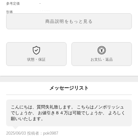
-
参考定価
16233
型番
メンズ
メンズ・レディース
商品説明をもっと見る
シャンパンカラー モザイク模様
文字盤
自動巻
ムーブメント
36mm
ケースサイズ
18~18.5cm（余りコマ含む22コマ）
ベルト内周
状態・保証
お支払・返品
コンビネーション
ケース素材
あり
メーカー保証書の有無
内箱・外箱・保証書（1992年2月 海外）カードケー
付属品
ス・冊子・パスケース（劣化）・余りコマ2
メッセージリスト
Eシリアルのデイトジャスト・イエローロレゾール・シ
状態
ャンパンモザイクダイヤルです。年式の割に状態が良
く、バックルも硬めです。ヨレ・ダレは少々あります
こんにちは、質問失礼致します。 こちらはノンポリッシュ
が、大きな傷もなくキレイです。フルーテッドベゼルに
でしょうか、 お値引き８４万は可能でしょうか、 よろしく
はやや金のくすみはありますが、丸みもなくヤマが立っ
願いいたします。
ています。ケースには小さなキズ・打痕もありますが
（画像参照）全体的にキレイで磨きをかけずお使いいた
2025/06/03 投稿者：pok0987
だけると思います。裏には当時のシール（16233）が劣