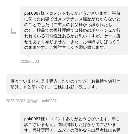
化していますが貼られたままです。出品者様へ確認しま
したが2、おそらくオーバーホールはされてないとのこ
となので、ご使用の前にはメンテナンスをオススメいた
pok0987様＞コメントありがとうございます。事前
します。トリチウム、ガラスに王冠透かし無し、クラス
に伺った内容ではメンテナンス履歴がわからないと
プコードO12、ブレスレットは5連62523H18、当時モ
のことでした（ご主人のお父様から譲られたも
ノです。
の）。検品での弊社理解では軽めのポリッシュが行
ガラスにカケは見当たりません。
われている可能性はあるかと思いますが、ケース痩
文字盤も通常のシャンパンゴールドより数の少ないモザ
せをあまり感じません。また、お値段はしばらくこ
イク仕様なのもポイントです。
のままです。ご検討宜しくお願い致します。
・日差約＋5～＋8秒
（タイムグラファー平置計測。計測環境により変動。参
2025/06/03
考程度にお考えください。）
・価格交渉や問合せは『出品者に質問する』よりお願い
コメント
致します。
度々すいません 是非購入したいのですが、お気持ち値引き
・価格交渉は希望金額をご提示ください。
頂けますと幸いです。 ご検討お願い致します。
・専用出品、取置不可。先着順販売。
2025/06/03 投稿者：pok0987
pok0987様＞コメントありがとうございます。申し
訳ございません。本日掲載したばかりでございま
す。弊社専門チームがこの価格なら出品者様にも購