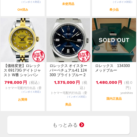
（インボイス対応）
門店：R/M
（インボイス対応）
託販売）
未使用品
OH済み
希少品
【価格変更】ロレック
ロレックス オイスター
ロレックス 134300
ス 69173G デイトジャ
パーペチュアル41 124
メッドブルー
スト W番 シャンパン
300 ブライトブルー 2
ゴールド 中...
024年...
798,000
円
1,375,000
円
1,480,000
円
（税込）
（税
（税０
込）
円）
トケマー宅配代行出品（委
（インボイス対応）
託販売）
トケマー宅配代行出品（委
yoshihiro
（インボイス対応）
託販売）
国内正規品
お買得
美品
もっとみる