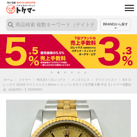
BRANDから探す
ホーム
/
トケマー
/
ROLEX / ロレックス
/
メンズドレス
/
デイトジャスト
/
6/3 ロ
レックス 16233 デイトジャスト36mm シャンパンモザイク文字盤 E番 中古【トケマー宅配出
品（出品代行）】20250603