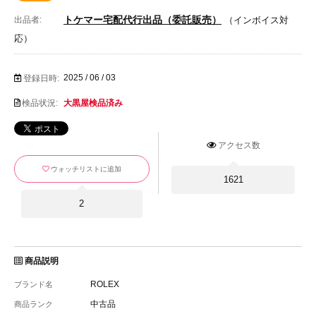
トケマー宅配代行出品（委託販売）
出品者:
（インボイス対
応）
2025 / 06 / 03
登録日時:
検品状況:
大黒屋検品済み
アクセス数
ウォッチリストに追加
1621
2
商品説明
ROLEX
ブランド名
中古品
商品ランク