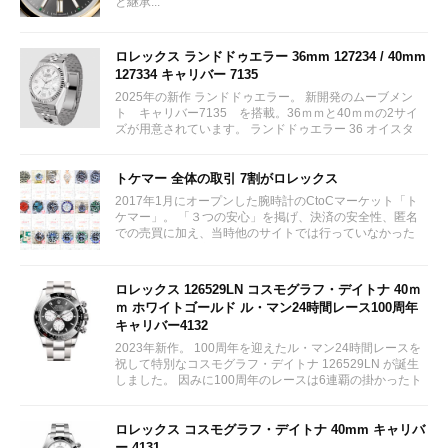
と継承...
ロレックス ランドドゥエラー 36mm 127234 / 40mm
127334 キャリバー 7135
2025年の新作 ランドドゥエラー。 新開発のムーブメン
ト キャリバー7135 を搭載。36ｍｍと40ｍｍの2サイ
ズが用意されています。 ランドドゥエラー 36 オイスタ
ー、36 mm、オイスタースチール＆ホワイトゴールド リ
ファレンス 127234 ¥ 2,115,300...
トケマー 全体の取引 7割がロレックス
2017年1月にオープンした腕時計のCtoCマーケット「ト
ケマー」。 「３つの安心」を掲げ、決済の安全性、匿名
での売買に加え、当時他のサイトでは行っていなかった
（大黒屋の）鑑定/検品サービス、このユーザビリティに
富んだサービスが特徴です。...
ロレックス 126529LN コスモグラフ・デイトナ 40ｍ
ｍ ホワイトゴールド ル・マン24時間レース100周年
キャリバー4132
2023年新作。 100周年を迎えたル・マン24時間レースを
祝して特別なコスモグラフ・デイトナ 126529LN が誕生
しました。 因みに100周年のレースは6連覇の掛かったト
ヨタをかわしフェラーリが制しています。...
ロレックス コスモグラフ・デイトナ 40mm キャリバ
ー 4131