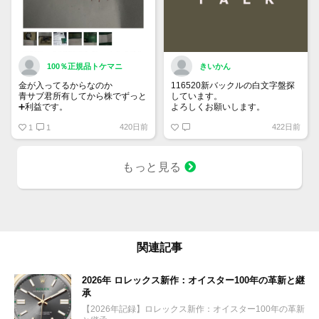
100％正規品トケマニ
きいかん
金が入ってるからなのか
116520新バックルの白文字盤探
青サブ君所有してから株でずっと
しています。
➕利益です。
よろしくお願いします。
オススメ日本株その①
420日前
422日前
銘柄番号7932 ニッピ
1
1
配当
1株に633円
もっと見る
100株→63300円
1000株→633万円
10000株→6330万円
買って①年間所有するだけで
株価が下がっても、上がっても
関連記事
2026年 ロレックス新作：オイスター100年の革新と継
承
【2026年記録】ロレックス新作：オイスター100年の革新