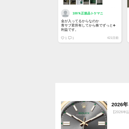
100％正規品トケマニ
金が入ってるからなのか
青サブ君所有してから株でずっと➕
利益です。
オススメ日本株その①
421日前
銘柄番号7932 ニッピ
1
1
配当
1株に633円
100株→63300円
1000株→633万円
10000株→6330万円
買って①年間所有するだけで
株価が下がっても、上がっても
202
【2026