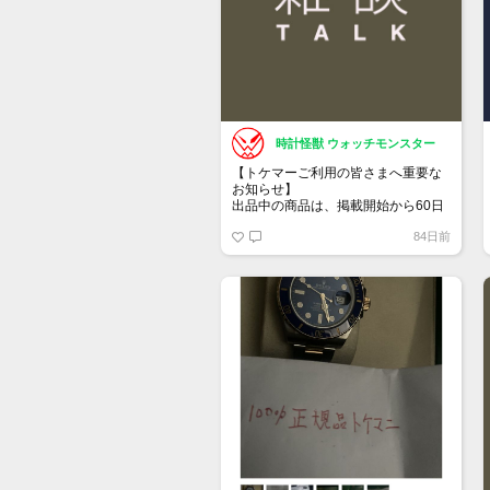
時計怪獣 ウォッチモンスター
【トケマーご利用の皆さまへ重要な
お知らせ】
出品中の商品は、掲載開始から60日
が経過すると自動的に1度「下書き」
84日前
へ戻ります。
トップページでお気に入り登録がで
きるようになりました。
詳しくはマイページ＞お知らせをご
確認ください。