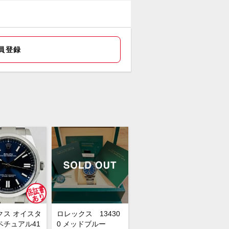
保証書(並行：2012年5月印)・冊子・
ドクロノメータータグ・グリーンプラ
タグ・コマ×1
員登録
スサイドに使用に伴うスレがございま
その他特筆すべき点の無い状態です。
ックスから小ぶりなサイズ感の
9173Ｇが入荷いたしました。
盤はブルーグラデーションで10ポイン
イヤとの相性が抜群で華やかな印象で
ジュアリーな雰囲気を楽しめる人気の
一本です。
ご検討くださいませ。
頭でも販売をしておりますので、売り
の際はご了承ください。
店前に在庫の有無のご確認をお勧めし
クス オイスタ
ロレックス 13430
。
ペチュアル41
0 メッドブルー