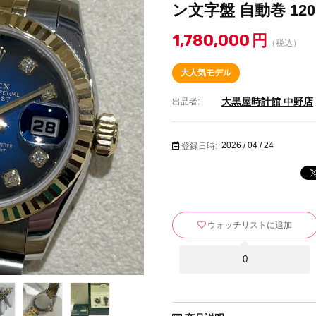
ン文字盤 自動巻 1207
1,780,000
円
（税込）
大人気モデル
大黒屋時計館 中野店
出品者:
2026 / 04 / 24
登録日時:
ウォッチリストに追加
0