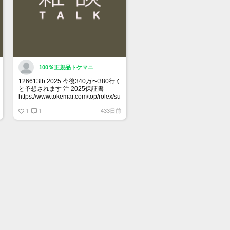
100％正規品トケマニ
126613lb 2025 今後340万〜380行く
と予想されます 注 2025保証書
https://www.tokemar.com/top/rolex/submariner/166613lb-
2025/ @Watch_Monster_より
433日前
1
1
マジ上がる予想しかない