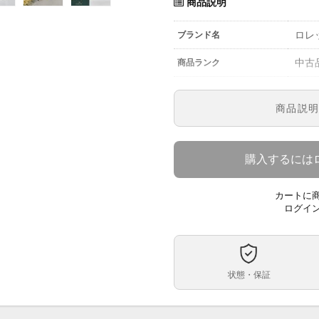
商品説明
ロレッ
ブランド名
中古
商品ランク
参考定価
商品説
1791
型番
レデ
メンズ・レディース
購入するには
ブル
文字盤
カートに
自動
ムーブメント
ログイ
26m
ケースサイズ
16
ベルト内周
状態・保証
ステ
ケース素材
あり
メーカー保証書の有無