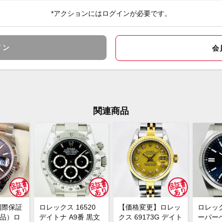
*アクションにはログインが必要です。
箱・
付属品
レッ
イス
イン
会
ケー
状態
すが
ロレ
コメント
17
文字
関連商品
トダ
す。
ラグ
高い
是非
※店
切れ
ご来
国際保証
ロレックス 16520
【価格変更】ロレッ
ロレッ
ます
新品）ロ
デイトナ A9番 黒文
クス 69173G デイト
ーパー