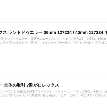
ス ランドドゥエラー 36mm 127234 / 40mm 127334 
の新作 ランドドゥエラー。 新開発のムーブメント キャリバー7135 を搭載。36ｍ
ラー 36 オイスター、36 mm、オイスタースチール＆ホワイトゴールド リファレンス 12723
ー 全体の取引 7割がロレックス
1月にオープンした腕時計のCtoCマーケット「トケマー」。 「３つの安心」を掲げ
は行っていなかった（大黒屋の）鑑定/検品サービス、このユーザビリティに富んだサ