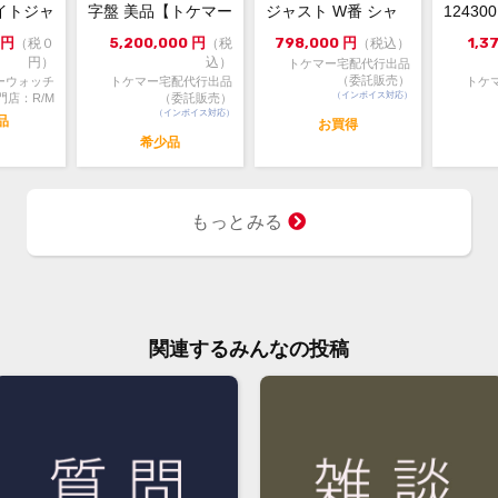
イトジャ
字盤 美品【トケマー
ジャスト W番 シャ
1243
6m...
宅配出品（委託販...
ンパンゴールド 中...
ルー 202
※価
円
5,200,000
円
798,000
円
1,3
（税０
（税
（税込）
ジで
円）
込）
トケマー宅配代行出品
（委託販売）
ーウォッチ
トケマー宅配代行出品
トケ
ん。
（インボイス対応）
門店：R/M
（委託販売）
（インボイス対応）
品
お買得
お問
希少品
大黒
TEL:
もっとみる
関連するみんなの投稿