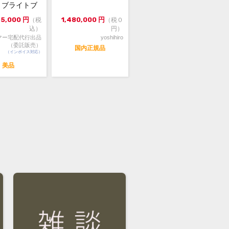
00 ブライトブ
4年...
格に関してのお問い合わせはメッセー
75,000
円
1,480,000
円
（税
（税０
ご質問頂いてもお答えしておりませ
込）
円）
マー宅配代行出品
yoshihiro
直接店頭へお問い合わせください。
（委託販売）
国内正規品
（インボイス対応）
い合わせ先
美品
屋 時計館中野店
03-5318-5250