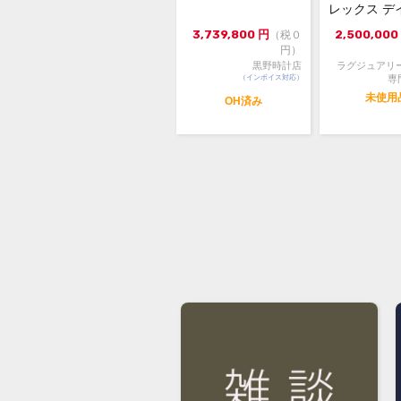
レックス デ
スト126231 3
3,739,800
円
2,500,000
（税０
円）
黒野時計店
ラグジュアリ
（インボイス対応）
専
未使用
OH済み