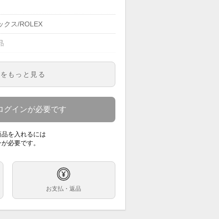
クス/ROLEX
品
明をもっと見る
73G
ィース
ログインが必要です
ーグラデーション文字盤
商品を入れるには
巻
ンが必要です。
m
.0cm ※1コマ外し状態での計測です。
お支払・返品
ンレス